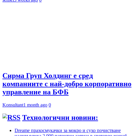
Сирма Груп Холдинг е сред
компаниите с най-добро корпоративно
управление на БФБ
Konsultant
1 month ago
0
Технологични новини:
Dreame прахосмукачки за мокро и сухо почистване
надхвърлиха 2 000 патентни заявки в световен мащаб