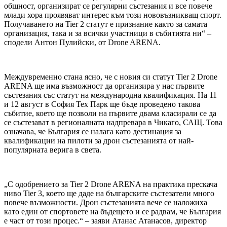
общност, организират се регулярни състезания и все повече
млади хора проявяват интерес към този нововъзникващ спорт.
Получаването на Tier 2 статут е признание както за самата
организация, така и за всички участници в събитията ни“ –
сподели Антон Пулийски, от Drone ARENA.
Междувременно стана ясно, че с новия си статут Tier 2 Drone
ARENA ще има възможност да организира у нас първите
състезания със статут на международна квалификация. На 11
и 12 август в София Тех Парк ще бъде проведено такова
събитие, което ще позволи на първите двама класирали се да
се състезават в регионалната надпревара в Чикаго, САЩ. Това
означава, че България се налага като дестинация за
квалификации на пилоти за дрон състезанията от най-
популярната верига в света.
„С одобрението за Tier 2 Drone ARENA на практика прескача
ниво Tier 3, което ще даде на българските състезатели много
повече възможности. Дрон състезанията вече се наложиха
като един от спортовете на бъдещето и се радвам, че България
е част от този процес.“ – заяви Атанас Атанасов, директор