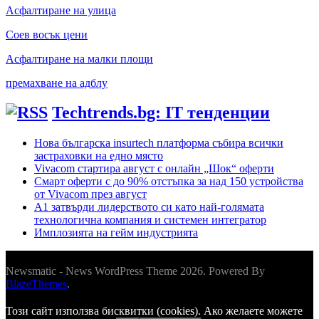
Асфалтиране на улица
Соев восък цени
Асфалтиране на малки площи
премахване на адблу
Techtrends.bg: IT тенденции
Нова българска insurtech платформа събира всички
застраховки на едно място
Vivacom стартира август с онлайн „Шок“ оферти
Смарт оферти с до 90% отстъпка за над 150 устройства
от Vivacom през август
А1 затвърди лидерството си като най-голямата
технологична компания и системен интегратор
Имплозията на гейм индустрията
Newsmatic - News WordPress Theme 2026. Powered By
BlazeThemes
.
Този сайт използва бисквитки (cookies). Ако желаете можете