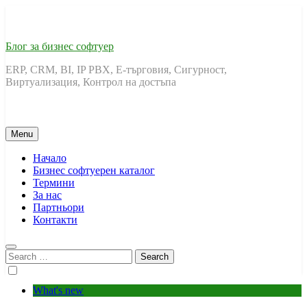
Skip
to
content
Блог за бизнес софтуер
ERP, CRM, BI, IP PBX, Е-търговия, Сигурност,
Виртуализация, Контрол на достъпа
Menu
Начало
Бизнес софтуерен каталог
Термини
За нас
Партньори
Контакти
Search
for:
What's new