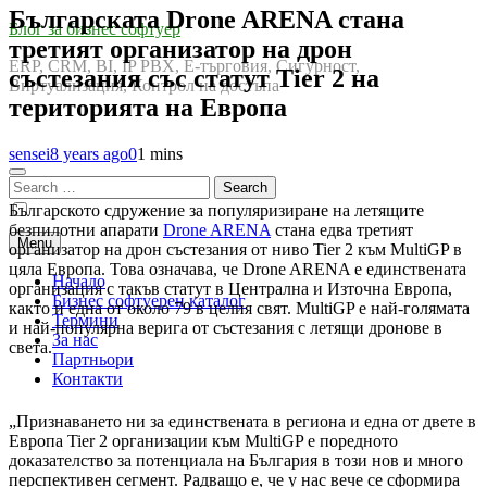
Българската Drone ARENA стана
Блог за бизнес софтуер
третият организатор на дрон
ERP, CRM, BI, IP PBX, Е-търговия, Сигурност,
състезания със статут Tier 2 на
Виртуализация, Контрол на достъпа
територията на Европа
sensei
8 years ago
0
1 mins
Search
for:
Българското сдружение за популяризиране на летящите
безпилотни апарати
Drone ARENA
стана едва третият
Menu
организатор на дрон състезания от ниво Tier 2 към MultiGP в
цяла Европа. Това означава, че Drone ARENA е единствената
Начало
организация с такъв статут в Централна и Източна Европа,
Бизнес софтуерен каталог
както и една от около 79 в целия свят. MultiGP е най-голямата
Термини
и най-популярна верига от състезания с летящи дронове в
За нас
света.
Партньори
Контакти
„Признаването ни за единствената в региона и една от двете в
Европа Tier 2 организации към MultiGP е поредното
доказателство за потенциала на България в този нов и много
перспективен сегмент. Радващо е, че у нас вече се сформира