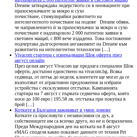
Dreame затвърждава лидерството си в иновациите при
прахосмукачките за мокро и сухо
почистване, стимулирайки развитието на
интелигентното почистване на подове Dreame обяви,
че направлението ѝ за прахосмукачки за мокро и сухо
почистване е надхвърлило 2 000 патентни заявки в
световен мащаб, с 800 вече издадени. Това постижение
подчертава дългосрочния ангажимент на Dreame към
развитието на интелигентни технологии […]
Vivacom стартира с изненадващи Шок оферти през
август онлайн
През целия август Vivacom ще предлага специални Шок
оферти, достъпни единствено на vivacom.bg. Всяка
седмица, от петък до неделя, клиентите ще могат да се
възползват от атрактивни предложения за избрани
устройства с ексклузивни отстъпки. Кампанията
стартира на 7 август с първата седмична оферта, която
носи до 100 евро | 195.58 лв. отстъпка при покупка в
брой […]
Котките в България заживяват в умни домове
Котките са прословути с независимия си дух, а
собствениците им са всичко друго, но не и безразлични.
Преди Международния ден на котката на 8 август
eMAG споделя какво показват данните от техния Pet