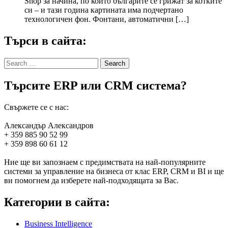
Shop за начина, по който българите се грижат за котките
си – и тази година картината има подчертано
технологичен фон. Фонтани, автоматични […]
Търси в сайта:
Search
for:
Търсите ERP или CRM система?
Свържете се с нас:
Александър Александров
+ 359 885 90 52 99
+ 359 898 60 61 12
Ние ще ви запознаем с предимствата на най-популярните
системи за управление на бизнеса от клас ERP, CRM и BI и ще
ви помогнем да изберете най-подходящата за Вас.
Категории в сайта:
Business Intelligence