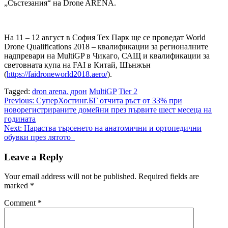
„Състезания“ на Drone ARENA.
На 11 – 12 август в София Тех Парк ще се проведат World
Drone Qualifications 2018 – квалификации за регионалните
надпревари на MultiGP в Чикаго, САЩ и квалификации за
световната купа на FAI в Китай, Шънжън
(
https://faidroneworld2018.aero/
).
Tagged:
dron arena. дрон
MultiGP
Tier 2
Post
Previous:
СуперХостинг.БГ отчита ръст от 33% при
новорегистрираните домейни през първите шест месеца на
navigation
годината
Next:
Нараства търсенето на анатомични и ортопедични
обувки през лятото
Leave a Reply
Your email address will not be published.
Required fields are
marked
*
Comment
*