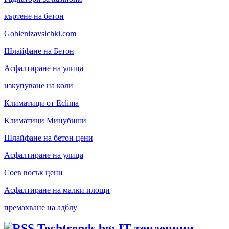
къртене на бетон
Goblenizavsichki.com
Шлайфане на Бетон
Асфалтиране на улица
изкупуване на коли
Климатици от Eclima
Климатици Мицубиши
Шлайфане на бетон цени
Асфалтиране на улица
Соев восък цени
Асфалтиране на малки площи
премахване на адблу
Techtrends.bg: IT тенденции