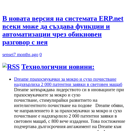
В новата версия на системата ERP.net
всеки може да създава функции и
автоматизации чрез обикновен
разговор с нея
sensei
7 months ago
0
Технологични новини:
Dreame прахосмукачки за мокро и сухо почистване
надхвърлиха 2 000 патентни заявки в световен мащаб
Dreame затвърждава лидерството си в иновациите при
прахосмукачките за мокро и сухо
почистване, стимулирайки развитието на
интелигентното почистване на подове Dreame обяви,
че направлението ѝ за прахосмукачки за мокро и сухо
почистване е надхвърлило 2 000 патентни заявки в
световен мащаб, с 800 вече издадени. Това постижение
подчертава дългосрочния ангажимент на Dreame към