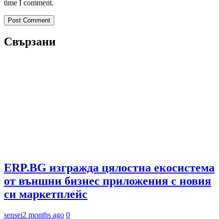
time I comment.
Свързани
ERP.BG изгражда цялостна екосистема
от външни бизнес приложения с новия
си маркетплейс
sensei
2 months ago
0