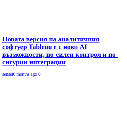
Новата версия на аналитичния
софтуер Tableau е с нови AI
възможности, по-силен контрол и по-
сигурни интеграции
sensei
6 months ago
0