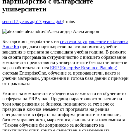
партньорство с българските
университети
sensei
17 years ago
17 years ago
0
1 mins
Александър Александров
Българският разработчик на
системи за управление на бизнеса
Алое Ко
предлага партньорство на всички висши учебни
заведения в страната за следващата учебна година. В рамките
на своята програма за сътрудничество с висшето образование
компанията предоставя на университетите безплатни лицензи
за разработената от нея
ERP (Enterprise Resource Planning)
система EnterpriseOne, обучение за преподаватели, както и
учебни материали, упражнения и готова база данни с примери
от практиката.
Екипът на компанията е убеден във важността на обучението
в сферата на ERP у нас. Предвид нарастващото значение на
този клас решения за бизнеса, познанието за тях вече се
превръща в ключов елемент от програмата на редица
специалности в сферата на информационните технологии,
бизнес управлението, маркетинга, финансите и икономиката.
“Такова обучение би допринесло за добиването на
практически опит, който е съществен в съвременната