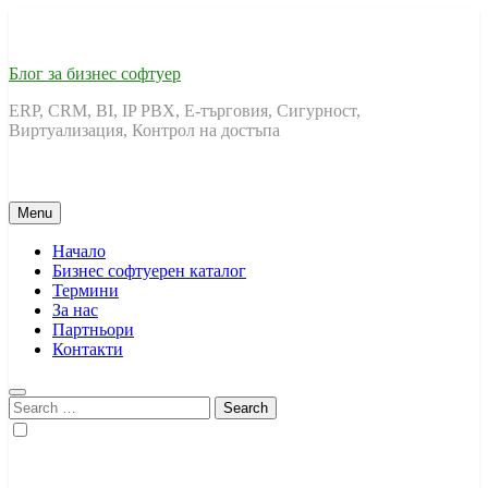
Skip
to
content
Блог за бизнес софтуер
ERP, CRM, BI, IP PBX, Е-търговия, Сигурност,
Виртуализация, Контрол на достъпа
Menu
Начало
Бизнес софтуерен каталог
Термини
За нас
Партньори
Контакти
Search
for: