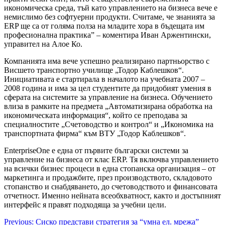
икономическа среда, тъй като
управлението на бизнеса вече е
немислимо без софтуерни продукти. Считаме, че знанията за
ERP ще са от голяма полза на младите хора в бъдещата им
професионална практика” – коментира Иван Аржентински,
управител на Алое Ко.
Компанията има вече успешно реализирано партньорство с
Висшето транспортно училище „Тодор Каблешков“.
Инициативата е стартирала в началото на учебната 2007 –
2008 година и има за цел студентите да придобият умения в
сферата на системите за управление на бизнеса. Обучението
влиза в рамките на предмета „Автоматизирана обработка на
икономическата информация“, който се преподава за
специалностите „Счетоводство и контрол“ и „Икономика на
транспортната фирма“ към ВТУ „Тодор Каблешков“.
EnterpriseOne е една от първите български системи за
управление на бизнеса от клас ERP. Тя включва управлението
на всички бизнес процеси в една стопанска организация – от
маркетинга и продажбите, през производството, складовото
стопанство и снабдяването, до счетоводството и финансовата
отчетност. Именно нейната всеобхватност, както и достъпният
интерфейс я правят подходяща за учебни цели.
Post
Previous:
Сиско представи стратегия за “умна ел. мрежа”