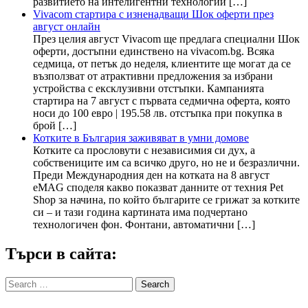
развитието на интелигентни технологии […]
Vivacom стартира с изненадващи Шок оферти през
август онлайн
През целия август Vivacom ще предлага специални Шок
оферти, достъпни единствено на vivacom.bg. Всяка
седмица, от петък до неделя, клиентите ще могат да се
възползват от атрактивни предложения за избрани
устройства с ексклузивни отстъпки. Кампанията
стартира на 7 август с първата седмична оферта, която
носи до 100 евро | 195.58 лв. отстъпка при покупка в
брой […]
Котките в България заживяват в умни домове
Котките са прословути с независимия си дух, а
собствениците им са всичко друго, но не и безразлични.
Преди Международния ден на котката на 8 август
eMAG споделя какво показват данните от техния Pet
Shop за начина, по който българите се грижат за котките
си – и тази година картината има подчертано
технологичен фон. Фонтани, автоматични […]
Търси в сайта:
Search
for: