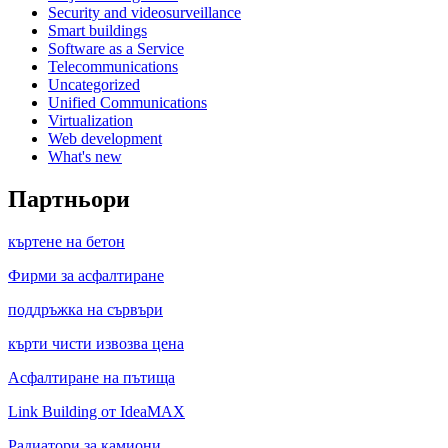
Security and videosurveillance
Smart buildings
Software as a Service
Telecommunications
Uncategorized
Unified Communications
Virtualization
Web development
What's new
Партньори
къртене на бетон
Фирми за асфалтиране
поддръжка на сървъри
кърти чисти извозва цена
Асфалтиране на пътища
Link Building от IdeaMAX
Радиатори за камиони