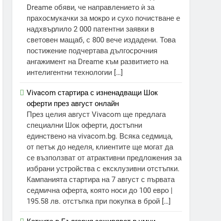
Dreame обяви, че направлението ѝ за
прахосмукачки за мокро и сухо почистване е
надхвърлило 2 000 патентни заявки в
световен мащаб, с 800 вече издадени. Това
постижение подчертава дългосрочния
ангажимент на Dreame към развитието на
интелигентни технологии […]
Vivacom стартира с изненадващи Шок
оферти през август онлайн
През целия август Vivacom ще предлага
специални Шок оферти, достъпни
единствено на vivacom.bg. Всяка седмица,
от петък до неделя, клиентите ще могат да
се възползват от атрактивни предложения за
избрани устройства с ексклузивни отстъпки.
Кампанията стартира на 7 август с първата
седмична оферта, която носи до 100 евро |
195.58 лв. отстъпка при покупка в брой […]