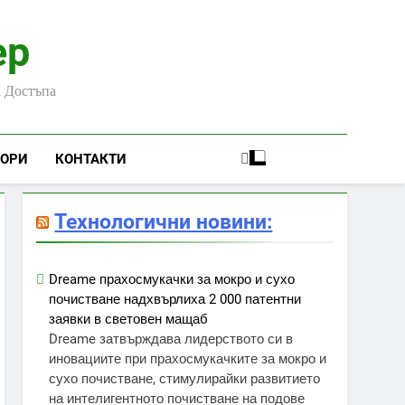
ер
а Достъпа
ЬОРИ
КОНТАКТИ
Технологични новини:
Dreame прахосмукачки за мокро и сухо
почистване надхвърлиха 2 000 патентни
заявки в световен мащаб
Dreame затвърждава лидерството си в
иновациите при прахосмукачките за мокро и
сухо почистване, стимулирайки развитието
на интелигентното почистване на подове