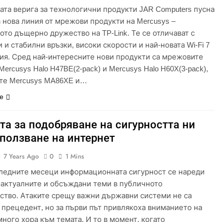
ата верига за технологични продукти JAR Computers пусна
а нова линия от мрежови продукти на Mercusys –
ото дъщерно дружество на TP-Link. Те се отличават с
 и стабилни връзки, високи скорости и най-новата Wi-Fi 7
ия. Сред най-интересните нови продукти са мрежовите
ercusys Halo H47BE(2-pack) и Mercusys Halo H60X(3-pack),
те Mercusys MA86XE и…
е
та за подобряване на сигурността ни
зползване на интернет
7 Years Ago
0
1 Mins
ледните месеци информационната сигурност се нареди
-актуалните и обсъждани теми в публичното
ство. Атаките срещу важни държавни системи не са
 прецедент, но за първи път привлякоха вниманието на
много хора към темата. И то в момент, когато