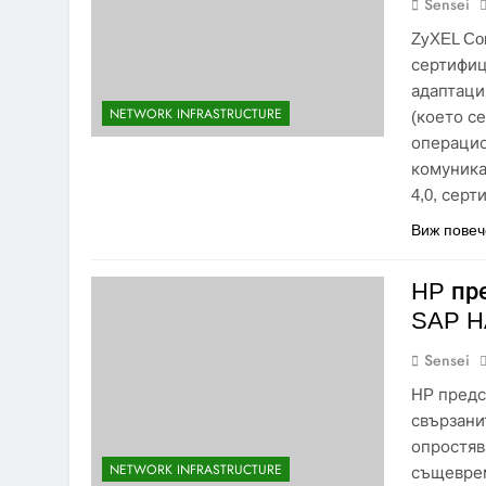
Sensei
ZyXEL Co
сертифиц
адаптаци
NETWORK INFRASTRUCTURE
(което с
операцио
комуника
4,0, серт
Виж повеч
HP пр
SAP 
Sensei
HP предс
свързани
опростяв
NETWORK INFRASTRUCTURE
същеврем