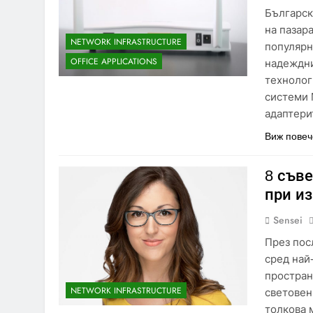
Българск
на пазар
NETWORK INFRASTRUCTURE
популярн
OFFICE APPLICATIONS
надеждни
технолог
системи M
адаптери
Виж повеч
8 съве
при и
Sensei
През пос
сред най
простран
NETWORK INFRASTRUCTURE
световен
толкова 