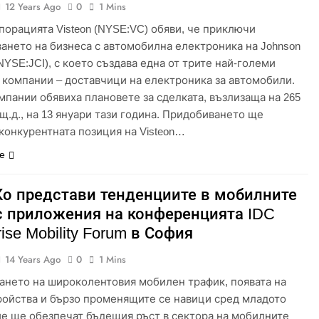
12 Years Ago
0
1 Mins
порацията Visteon (NYSE:VC) обяви, че приключи
ането на бизнеса с автомобилна електроника на Johnson
(NYSE:JCI), с което създава една от трите най-големи
 компании – доставчици на електроника за автомобили.
мпании обявиха плановете за сделката, възлизаща на 265
щ.д., на 13 януари тази година. Придобиването ще
конкурентната позиция на Visteon…
е
Ко представи тенденциите в мобилните
с приложения на конференцията IDC
rise Mobility Forum в София
14 Years Ago
0
1 Mins
ането на широколентовия мобилен трафик, появата на
ройства и бързо променящите се навици сред младото
е ще обезпечат бъдещия ръст в сектора на мобилните