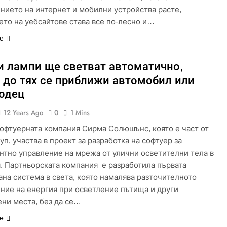
нието на интернет и мобилни устройства расте,
ето на уебсайтове става все по-лесно и…
е
и лампи ще светват автоматично,
о до тях се приближи автомобил или
одец
12 Years Ago
0
1 Mins
софтуерната компания Сирма Солюшънс, която е част от
уп, участва в проект за разработка на софтуер за
нтно управление на мрежа от улични осветителни тела в
. Партньорската компания е разработила първата
ана система в света, която намалява разточителното
ние на енергия при осветление пътища и други
ни места, без да се…
е