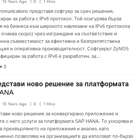
15 Years Ago
0
1 Mins
mmunications представя софтуер за суич решения,
иран за работа с IPv6 протокол. Той осигурява бърза
я на бизнеса към широкото навлизане на IPv6 протокола
е очаква скоро) чрез изграждане на съответствие и
нна съвместимост за ефективна и безпрепятствена
ция и оперативна производителност. Софтуерът ZyNOS
ифициран за работа с IPv6 е разработен, за…
е
едстави ново решение за платформата
HANA
15 Years Ago
0
1 Mins
тави ново решение за конвергирано приложение и
те с него услуги за платформата SAP HANA. То ускорява и
а прехвърлянето на приложения и анализ, като
енно позволява на организациите да използват по-бързо