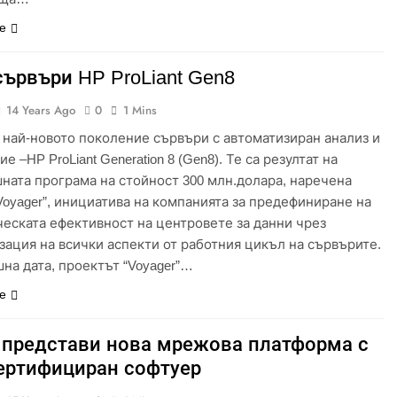
е
сървъри HP ProLiant Gen8
14 Years Ago
0
1 Mins
 най-новото поколение сървъри с автоматизиран анализ и
е –HP ProLiant Generation 8 (Gen8). Те са резултат на
ната програма на стойност 300 млн.долара, наречена
Voyager”, инициатива на компанията за предефиниране на
еската ефективност на центровете за данни чрез
зация на всички аспекти от работния цикъл на сървърите.
на дата, проектът “Voyager”…
е
 представи нова мрежова платформа с
сертифициран софтуер