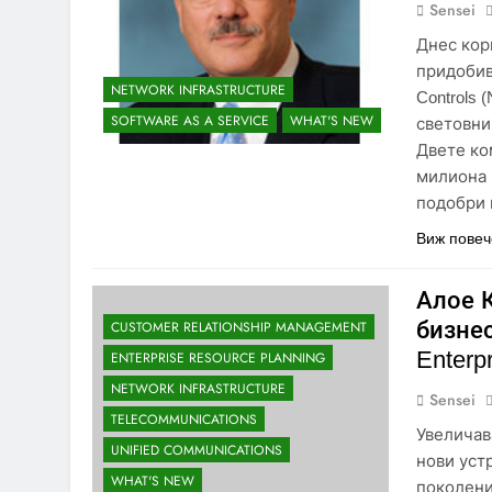
Sensei
Днес кор
придобив
NETWORK INFRASTRUCTURE
Controls 
SOFTWARE AS A SERVICE
WHAT'S NEW
световни
Двете ко
милиона 
подобри 
Виж повеч
Алое 
бизне
CUSTOMER RELATIONSHIP MANAGEMENT
Enterp
ENTERPRISE RESOURCE PLANNING
NETWORK INFRASTRUCTURE
Sensei
TELECOMMUNICATIONS
Увеличав
UNIFIED COMMUNICATIONS
нови уст
WHAT'S NEW
поколени