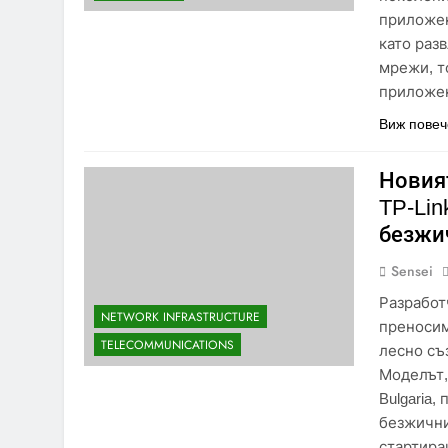
приложен
като раз
мрежи, т
приложе
Виж повеч
Новият
TP-Li
безжи
Sensei
Разработ
NETWORK INFRASTRUCTURE
преносим
TELECOMMUNICATIONS
лесно съ
Моделът,
Bulgaria
безжични
стартир