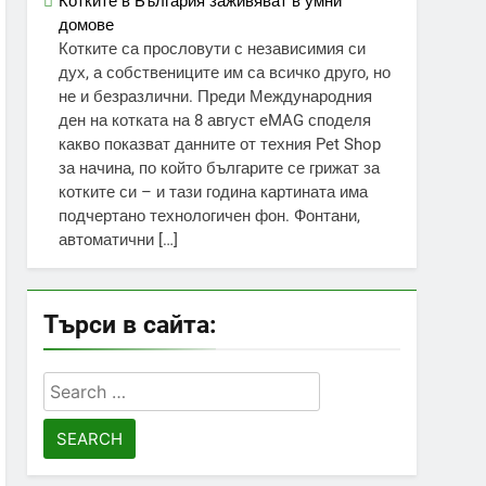
Котките в България заживяват в умни
домове
Котките са прословути с независимия си
дух, а собствениците им са всичко друго, но
не и безразлични. Преди Международния
ден на котката на 8 август eMAG споделя
какво показват данните от техния Pet Shop
за начина, по който българите се грижат за
котките си – и тази година картината има
подчертано технологичен фон. Фонтани,
автоматични […]
Търси в сайта:
Search
for: