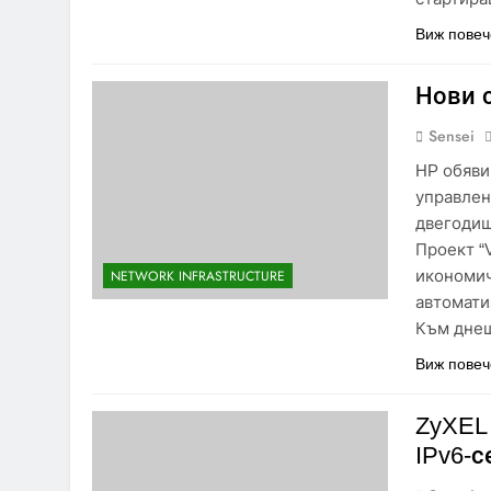
Виж повеч
Нови 
Sensei
HP обяви
управлени
двегодиш
Проект “
икономич
NETWORK INFRASTRUCTURE
автомати
Към днеш
Виж повеч
ZyXEL
IPv6-