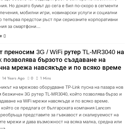
ия. Но докато бумът до сега е бил по-скоро в сегменти
влечения, мобилни игри, новинарски услуги и социални
о тепърва предстои ръст при сериозните корпоративни
ния за смартфони…
е
 преносим 3G / WiFi рутер TL-MR3040 на
nk позволява бързото създаване на
чна мрежа навсякъде и по всяко време
14 Years Ago
0
1 Mins
чикът на мрежово оборудване TP-Link пусна на пазара нов
 безжичен 3G рутер TL-MR3040, който позволява бързо и
здаване на WiFi мрежи навсякъде и по всяко време.
 който се предлага от българската компания Lancom
, преобръща представите за гъвкавост и скалируемост на
те мрежи и дава възможност на всяка малка, средна или
аща…