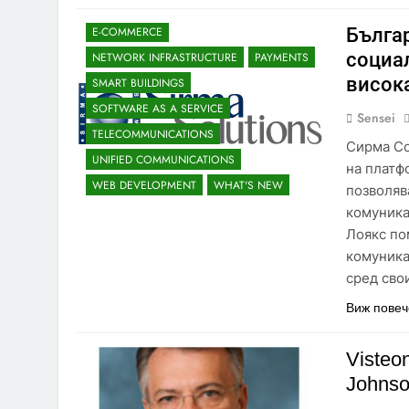
CUSTOMER RELATIONSHIP MANAGEMENT
Бълга
E-COMMERCE
социа
NETWORK INFRASTRUCTURE
PAYMENTS
висок
SMART BUILDINGS
SOFTWARE AS A SERVICE
Sensei
TELECOMMUNICATIONS
Сирма Со
UNIFIED COMMUNICATIONS
на платф
WEB DEVELOPMENT
WHAT'S NEW
позволяв
комуника
Лоякс по
комуника
сред сво
Виж повеч
Visteo
Johnso