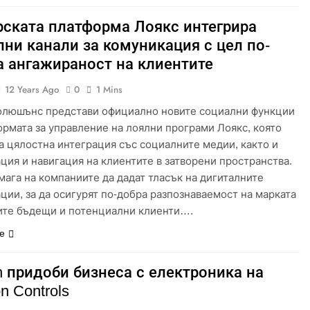
рската платформа Лоякс интегрира
лни канали за комуникация с цел по-
а ангажираност на клиентите
12 Years Ago
0
1 Mins
люшънс представи официално новите социални функции
ормата за управление на лоялни програми Лоякс, която
а цялостна интеграция със социалните медии, както и
ция и навигация на клиентите в затворени пространства.
мага на компаниите да дадат тласък на дигиталните
ции, за да осигурят по-добра разпознаваемост на марката
ите бъдещи и потенциални клиенти….
е
n придоби бизнеса с електроника на
n Controls