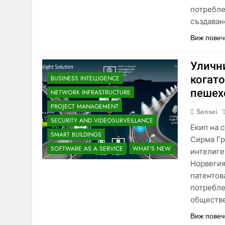
потребле
създаван
Виж повеч
Уличн
когат
BUSINESS INTELLIGENCE
пешех
NETWORK INFRASTRUCTURE
PROJECT MANAGEMENT
Sensei
SECURITY AND VIDEOSURVEILLANCE
Екип на 
SMART BUILDINGS
Сирма Гр
SOFTWARE AS A SERVICE
WHAT'S NEW
интелиге
Норвегия
патентов
потребле
обществе
BUSINESS INTELLIGENCE
Виж повеч