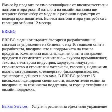
Plasico.bg предлага голямо разнообразие от висококачествени
лаптопи втора ръка. В каталога на онлайн магазина ще
откриете богат избор от модели с различни параметри от
водещи производители. Всички лаптопи втора употреба са с
гаранция от 6 или 12 месеца.
ERP.BG
ERP.BG е един от първите български разработчици на
системи за управление на бизнеса, с над 16 годишен опит в
разработката, внедряването и поддръжката на такива
продукти. Компанията има специфичен опит и завършени
продукти в сегментите хранително – вкусова промишленост,
текстил, печатарска индустрия, хардуерна индустрия,
строителство и строителни материали, търговия, недвижими
имоти, застраховане, хотелиерство, филмопроизводство,
транспортна дейност и реклама. В ERP.BG работят 15
висококвалифицирани специалисти, включително екипи за
внедряване, за техническа поддръжка, за гореща телефонна и
онлайн поддръжка.
Balkan Services
– Услуги и решения за ефективно управление