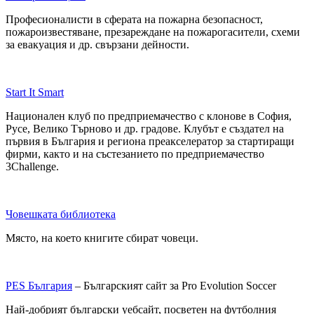
Професионалисти в сферата на пожарна безопасност,
пожароизвестяване, презареждане на пожарогасители, схеми
за евакуация и др. свързани дейности.
Start It Smart
Национален клуб по предприемачество с клонове в София,
Русе, Велико Търново и др. градове. Клубът е създател на
първия в България и региона преакселератор за стартиращи
фирми, както и на състезанието по предприемачество
3Challenge.
Човешката библиотека
Място, на което книгите сбират човеци.
PES България
– Българският сайт за Pro Evolution Soccer
Най-добрият български уебсайт, посветен на футболния