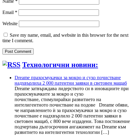
Name
*
Email
*
Website
Save my name, email, and website in this browser for the next
time I comment.
Технологични новини:
Dreame прахосмукачки за мокро и сухо почистване
надхвърлиха 2 000 патентни заявки в световен мащаб
Dreame затвърждава лидерството си в иновациите при
прахосмукачките за мокро и сухо
почистване, стимулирайки развитието на
интелигентното почистване на подове Dreame обяви,
че направлението ѝ за прахосмукачки за мокро и сухо
почистване е надхвърлило 2 000 патентни заявки в
световен мащаб, с 800 вече издадени. Това постижение
подчертава дългосрочния ангажимент на Dreame към
развитието на интелигентни технологии […]