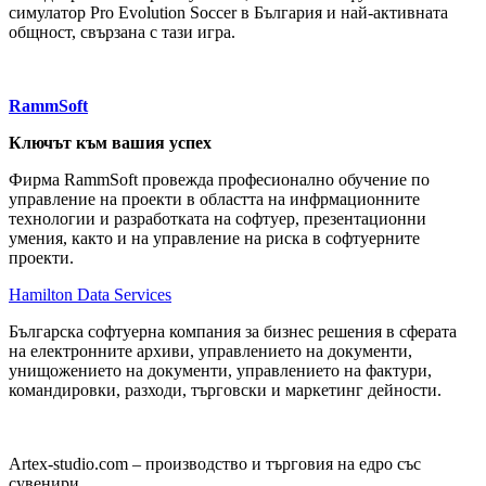
симулатор Pro Evolution Soccer в България и най-активната
общност, свързана с тази игра.
RammSoft
Ключът към вашия успех
Фирма RammSoft провежда професионално обучение по
управление на проекти в областта на инфрмационните
технологии и разработката на софтуер, презентационни
умения, както и на управление на риска в софтуерните
проекти.
Hamilton Data Services
Българска софтуерна компания за бизнес решения в сферата
на електронните архиви, управлението на документи,
унищожението на документи, управлението на фактури,
командировки, разходи, търговски и маркетинг дейности.
Artex-studio.com – производство и търговия на едро със
сувенири