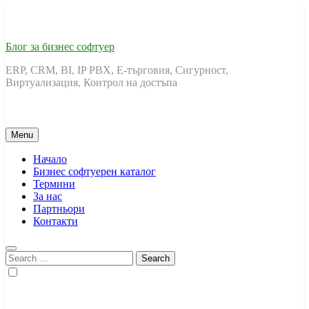
Skip
to
content
Блог за бизнес софтуер
ERP, CRM, BI, IP PBX, Е-търговия, Сигурност,
Виртуализация, Контрол на достъпа
Menu
Начало
Бизнес софтуерен каталог
Термини
За нас
Партньори
Контакти
Search
for: