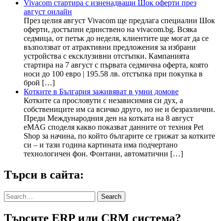
Vivacom стартира с изненадващи Шок оферти през
август онлайн
През целия август Vivacom ще предлага специални Шок
оферти, достъпни единствено на vivacom.bg. Всяка
седмица, от петък до неделя, клиентите ще могат да се
възползват от атрактивни предложения за избрани
устройства с ексклузивни отстъпки. Кампанията
стартира на 7 август с първата седмична оферта, която
носи до 100 евро | 195.58 лв. отстъпка при покупка в
брой […]
Котките в България заживяват в умни домове
Котките са прословути с независимия си дух, а
собствениците им са всичко друго, но не и безразлични.
Преди Международния ден на котката на 8 август
eMAG споделя какво показват данните от техния Pet
Shop за начина, по който българите се грижат за котките
си – и тази година картината има подчертано
технологичен фон. Фонтани, автоматични […]
Търси в сайта:
Search
for:
Търсите ERP или CRM система?