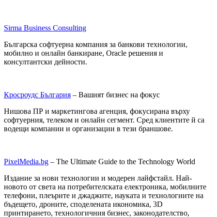
Sirma Business Consulting
Българска софтуерна компания за банкови технологии,
мобилно и онлайн банкиране, Oracle решения и
консултантски дейности.
Кросроудс България
– Вашият бизнес на фокус
Нишова ПР и маркетингова агенция, фокусирана върху
софтуерния, телеком и онлайн сегмент. Сред клиентите й са
водещи компании и организации в тези браншове.
PixelMedia.bg
– The Ultimate Guide to the Technology World
Издание за нови технологии и модерен лайфстайл. Най-
новото от света на потребителската електроника, мобилните
телефони, плеърите и джаджите, науката и технологиите на
бъдещето, дроните, споделената икономика, 3D
принтирането, технологичния бизнес, законодателство,