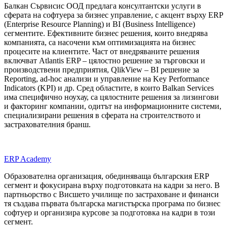
Балкан Сървисис ООД предлага консултантски услуги в
сферата на софтуера за бизнес управление, с акцент върху ERP
(Enterprise Resource Planning) и BI (Business Intelligence)
сегментите. Ефективните бизнес решения, които внедрява
компанията, са насочени към оптимизацията на бизнес
процесите на клиентите. Част от внедряваните решения
включват Atlantis ERP – цялостно решение за търговски и
производствени предприятия, QlikView – BI решение за
Reporting, ad-hoc анализи и управление на Key Performance
Indicators (KPI) и др. Сред областите, в които Balkan Services
има специфично ноухау, са цялостните решения за лизингови
и факторинг компании, одитът на информационните системи,
специализирани решения в сферата на строителството и
застрахователния бранш.
ERP Academy
Образователна организация, обединяваща българския ERP
сегмент и фокусирана върху подготовката на кадри за него. В
партньорство с Висшето училище по застраховане и финанси
тя създава първата българска магистърска програма по бизнес
софтуер и организира курсове за подготовка на кадри в този
сегмент.