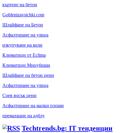
къртене на бетон
Goblenizavsichki.com
Шлайфане на Бетон
Асфалтиране на улица
изкупуване на коли
Климатици от Eclima
Климатици Мицубиши
Шлайфане на бетон цени
Асфалтиране на улица
Соев восък цени
Асфалтиране на малки площи
премахване на адблу
Techtrends.bg: IT тенденции