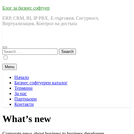
Блог за бизнес софтуер
ERP, CRM, BI, IP PBX, Е-търговия, Сигурност,
Виртуализация, Контрол на достъпа
Search
for:
Menu
Начало
Бизнес софтуерен каталог
Термини
За нас
Партньори
Контакти
What’s new
Corporate news about business to business developers