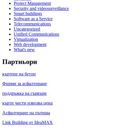
Project Management
Security and videosurveillance
Smart buildings
Software as a Service
Telecommunications
Uncategorized
Unified Communications
Virtualization
Web development
What's new
Партньори
къртене на бетон
Фирми за асфалтиране
поддръжка на сървъри
кърти чисти извозва цена
Асфалтиране на пътища
Link Building от IdeaMAX