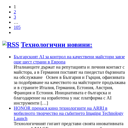
1
2
3
…
105
Технологични новини:
Българският AI за контрол на качествени майстори завзе
още шест страни в Европа
Италианците държат на репутацията и личния контакт с
майстора, а в Германия поставят на пиедестал бързината
на обслужване Освен в България и Гърция, офанзивата
за подобряване на качеството на майсторите продължава
и в страните Италия, Германия, Естония, Австрия,
Франция и Естония. Инициативата е българска и
благодарение на изработена у нас платформа с AI
инструменти […]
HONOR пренася кино технологиите на ARRI в
мобилното творчество на събитието Imaging Technology
Launch
Технологичният гигант представи своята иновативната