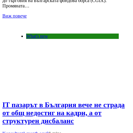
до търговия на Българската фондова борса (CGIX).
Промяната…
Виж повече
What's new
IT пазарът в България вече не страда
от общ недостиг на кадри, а от
структурен дисбаланс