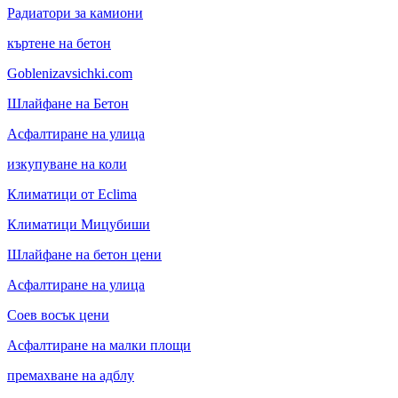
Радиатори за камиони
къртене на бетон
Goblenizavsichki.com
Шлайфане на Бетон
Асфалтиране на улица
изкупуване на коли
Климатици от Eclima
Климатици Мицубиши
Шлайфане на бетон цени
Асфалтиране на улица
Соев восък цени
Асфалтиране на малки площи
премахване на адблу