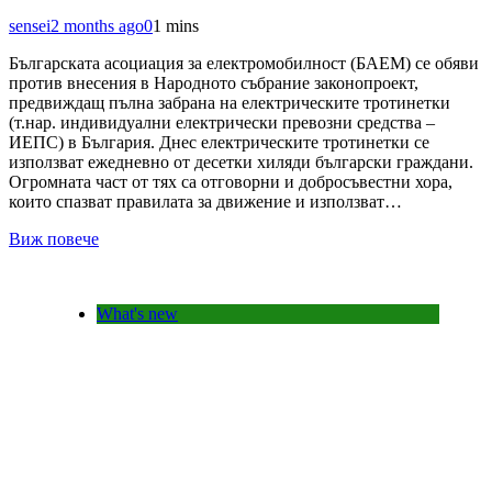
sensei
2 months ago
0
1 mins
Българската асоциация за електромобилност (БАЕМ) се обяви
против внесения в Народното събрание законопроект,
предвиждащ пълна забрана на електрическите тротинетки
(т.нар. индивидуални електрически превозни средства –
ИЕПС) в България. Днес електрическите тротинетки се
използват ежедневно от десетки хиляди български граждани.
Огромната част от тях са отговорни и добросъвестни хора,
които спазват правилата за движение и използват…
Виж повече
What's new