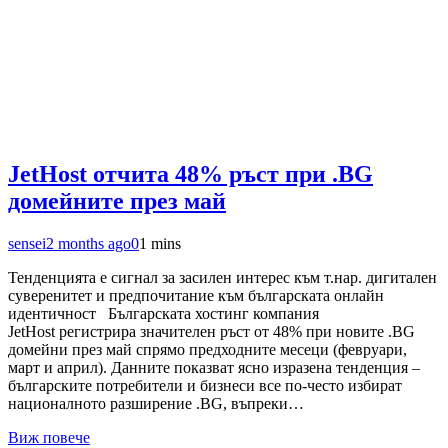
JetHost отчита 48% ръст при .BG
домейните през май
sensei
2 months ago
0
1 mins
Тенденцията е сигнал за засилен интерес към т.нар. дигитален
суверенитет и предпочитание към българската онлайн
идентичност Българската хостинг компания
JetHost регистрира значителен ръст от 48% при новите .BG
домейни през май спрямо предходните месеци (февруари,
март и април). Данните показват ясно изразена тенденция –
българските потребители и бизнеси все по-често избират
националното разширение .BG, въпреки…
Виж повече