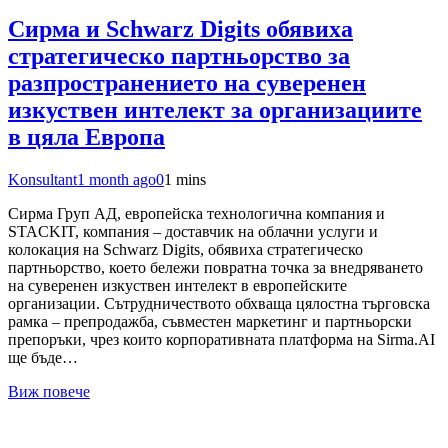
Сирма и Schwarz Digits обявиха
стратегическо партньорство за
разпространението на суверенен
изкуствен интелект за организациите
в цяла Европа
Konsultant
1 month ago
0
1 mins
Сирма Груп АД, европейска технологична компания и
STACKIT, компания – доставчик на облачни услуги и
колокация на Schwarz Digits, обявиха стратегическо
партньорство, което бележи повратна точка за внедряването
на суверенен изкуствен интелект в европейските
организации. Сътрудничеството обхваща цялостна търговска
рамка – препродажба, съвместен маркетинг и партньорски
препоръки, чрез които корпоративната платформа на Sirma.AI
ще бъде…
Виж повече