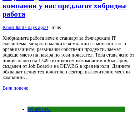
компании у нас предлагат хибридна
работа
Konsultant
7 days ago
0
1 mins
Хибридната работа вече е стандарт за българската IT
екосистема, микро- и малките компании са мнозинство, а
организациите, развиващи собствени продукти, заемат
водещо място на пазара по този показател. Това става ясно от
новия анализ на 1749 технологични компании в България,
създаден от Job Board-а на DEV.BG в края на юли. Данните
обхващат целия технологичен сектор, включително местни
компании…
Виж повече
What's new