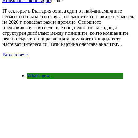
Konsultant
1 month ago
0
1 mins
IT секторът в България остава един от най-динамичните
сегменти на пазара на труда, но данните за първите пет месеца
на 2026 г. показват важна промяна. Основното
предизвикателство вече не е общ недостиг на кадри, а
структурен дисбаланс между позициите, които компаниите
реално търсят, и направленията, към които кандидатите
насочват интереса си. Тази картина очертава анализът…
Виж повече
What's new