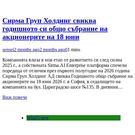
Сирма Груп Холдинг свиква
годишното си общо събрание на
акционерите на 18 юни
sensei
2 months ago
2 months ago
0
1 mins
Компанията влиза в нов етап от развитието си след силна
2025 г., а собствената Sirma.AI Enterprise платформа спечели
поредица от отличия през първото полугодие на 2026 година
Сирма Груп Холдинг АД свиква Годишното общо събрание на
акционерите на 18 юни 2026 г. в София, в седалището на
компанията на бул. Цариградско шосе №135. В дневния…
Виж повече
What's new