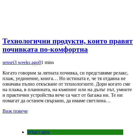
Технологични продукти, които правят
почивката по-комфортна
sensei
3 weeks ago
0
1 mins
Когато говорим за лятната почивка, си представяме релакс,
плаж, уединение, книга… Но истината е, че тя отдавна не
означава пълно откъсване от технологиите. Дори когато сме
на плажа, в планината, на къмпинг или на дълъг път, умните
и практични устройства вече са част от багажа ни. Те ни
помагат да останем свързани, да имаме светлина…
Виж повече
What's new