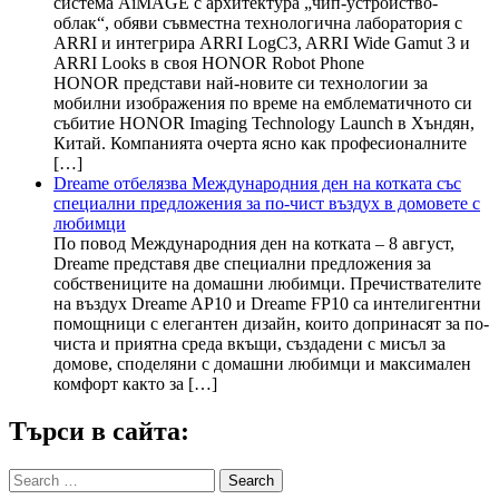
система AiMAGE с архитектура „чип-устройство-
облак“, обяви съвместна технологична лаборатория с
ARRI и интегрира ARRI LogC3, ARRI Wide Gamut 3 и
ARRI Looks в своя HONOR Robot Phone
HONOR представи най-новите си технологии за
мобилни изображения по време на емблематичното си
събитие HONOR Imaging Technology Launch в Хъндян,
Китай. Компанията очерта ясно как професионалните
[…]
Dreame отбелязва Международния ден на котката със
специални предложения за по-чист въздух в домовете с
любимци
По повод Международния ден на котката – 8 август,
Dreame представя две специални предложения за
собствениците на домашни любимци. Пречиствателите
на въздух Dreame AP10 и Dreame FP10 са интелигентни
помощници с елегантен дизайн, които допринасят за по-
чиста и приятна среда вкъщи, създадени с мисъл за
домове, споделяни с домашни любимци и максимален
комфорт както за […]
Търси в сайта:
Search
for: