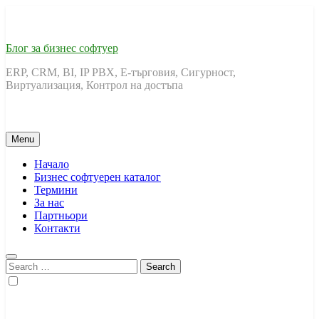
Skip
to
content
Блог за бизнес софтуер
ERP, CRM, BI, IP PBX, Е-търговия, Сигурност,
Виртуализация, Контрол на достъпа
Menu
Начало
Бизнес софтуерен каталог
Термини
За нас
Партньори
Контакти
Search
for: