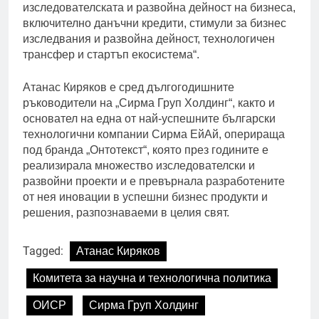
изследователската и развойна дейност на бизнеса,
включително данъчни кредити, стимули за бизнес
изследвания и развойна дейност, технологичен
трансфер и стартъп екосистема“.
Атанас Киряков е сред дългогодишните
ръководители на „Сирма Груп Холдинг“, както и
основател на една от най-успешните български
технологични компании Сирма ЕйАй, оперираща
под бранда „Онтотекст“, която през годините е
реализирала множество изследователски и
развойни проекти и е превърнала разработените
от нея иновации в успешни бизнес продукти и
решения, разпознаваеми в целия свят.
Tagged:
Атанас Киряков
Комитета за научна и технологична политика
ОИСР
Сирма Груп Холдинг