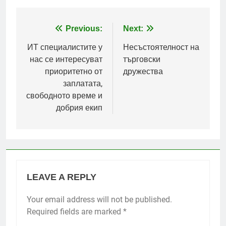
Post
Previous:
Next:
navigation
ИТ специалистите у
Несъстоятелност на
нас се интересуват
търговски
приоритетно от
дружества
заплатата,
свободното време и
добрия екип
LEAVE A REPLY
Your email address will not be published.
Required fields are marked
*