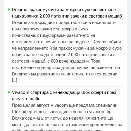
Dreame прахосмукачки за мокро и сухо почистване
надхвърлиха 2 000 патентни заявки в световен мащаб
Dreame затвърждава лидерството си в иновациите
при прахосмукачките за мокро и сухо
почистване, стимулирайки развитието на
интелигентното почистване на подове Dreame обяви,
че направлението ѝ за прахосмукачки за мокро и сухо
почистване е надхвърлило 2 000 патентни заявки в
световен мащаб, с 800 вече издадени. Това
постижение подчертава дългосрочния ангажимент на
Dreame към развитието на интелигентни технологии
[…]
Vivacom стартира с изненадващи Шок оферти през
август онлайн
През целия август Vivacom ще предлага специални
Шок оферти, достъпни единствено на vivacom.bg.
Всяка седмица, от петък до неделя, клиентите ще
могат да се възползват от атрактивни предложения за