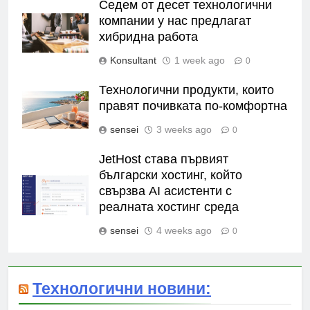
Седем от десет технологични
компании у нас предлагат
хибридна работа
Konsultant
1 week ago
0
Технологични продукти, които
правят почивката по-комфортна
sensei
3 weeks ago
0
JetHost става първият
български хостинг, който
свързва AI асистенти с
реалната хостинг среда
sensei
4 weeks ago
0
Технологични новини: