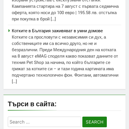
избрани устройства с ексклузивни отстъпки.
Кампанията стартира на 7 август с първата седмична
оферта, която носи до 100 евро | 195.58 лв. отстъпка
при покупка в брой […]
Котките в България заживяват в умни домове
Котките са прословути с независимия си дух, а
собствениците им са всичко друго, но не и
безразлични. Преди Международния ден на котката
на 8 август eMAG споделя какво показват данните от
техния Pet Shop за начина, по който българите се
грижат за котките си – и тази година картината има
подчертано технологичен фон. Фонтани, автоматични
[…]
Търси в сайта:
Search
for: