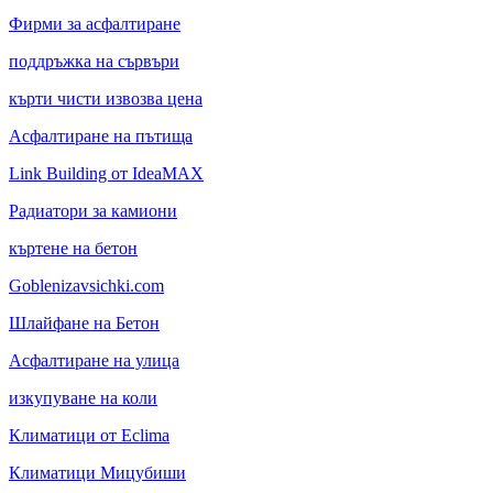
Фирми за асфалтиране
поддръжка на сървъри
кърти чисти извозва цена
Асфалтиране на пътища
Link Building от IdeaMAX
Радиатори за камиони
къртене на бетон
Goblenizavsichki.com
Шлайфане на Бетон
Асфалтиране на улица
изкупуване на коли
Климатици от Eclima
Климатици Мицубиши