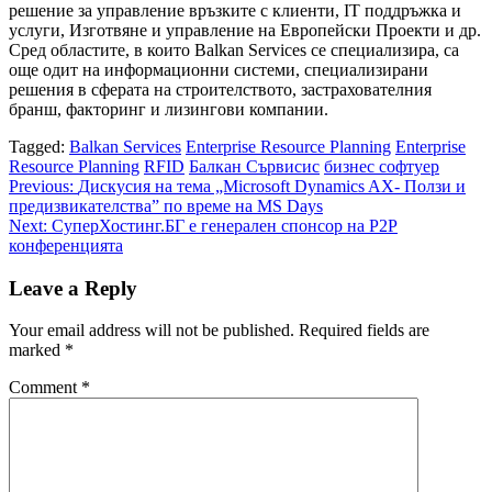
решение за управление връзките с клиенти, IT поддръжка и
услуги, Изготвяне и управление на Европейски Проекти и др.
Сред областите, в които Balkan Services се специализира, са
още одит на информационни системи, специализирани
решения в сферата на строителството, застрахователния
бранш, факторинг и лизингови компании.
Tagged:
Balkan Services
Enterprise Resource Planning
Enterprise
Resource Planning
RFID
Балкан Сървисис
бизнес софтуер
Post
Previous:
Дискусия на тема „Microsoft Dynamics AX- Ползи и
предизвикателства” по време на MS Days
navigation
Next:
СуперХостинг.БГ е генерален спонсор на Р2Р
конференцията
Leave a Reply
Your email address will not be published.
Required fields are
marked
*
Comment
*