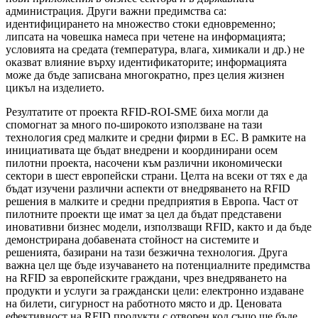
администрация. Други важни предимства са:
идентифицирането на множество стоки едновременно;
липсата на човешка намеса при четене на информацията;
условията на средата (температура, влага, химикали и др.) не
оказват влияние върху
идентификаторите; информацията
може да бъде записвана многократно, през целия жизнен
цикъл на изделието.
Резултатите от проекта RFID-ROI-SME биха могли да
спомогнат за много по-широкото използване на тази
технология сред малките и средни фирми в ЕС. В рамките на
инициативата ще бъдат внедрени и координирани осем
пилотни проекта, насочени към различни икономически
сектори в шест европейски страни. Целта на всеки от тях е да
бъдат изучени различни аспекти от внедряването на RFID
решения в малките и средни предприятия в Европа. Част от
пилотните проекти ще имат за цел да бъдат представени
иновативни бизнес модели, използващи RFID, както и да бъде
демонстрирана добавената стойност на системите и
решенията, базирани на тази безжична технология. Друга
важна цел ще бъде изучаването на потенциалните предимства
на RFID за европейските граждани, чрез внедряването на
продукти и услуги за граждански цели: електронно издаване
на билети, сигурност на работното място и др. Ценовата
ефективност на RFID продукти с отворен код също ще бъде