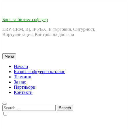
Skip
to
content
Блог за бизнес софтуер
ERP, CRM, BI, IP PBX, Е-търговия, Сигурност,
Виртуализация, Контрол на достъпа
Menu
Начало
Бизнес софтуерен каталог
Термини
За нас
Партньори
Контакти
Search
for: