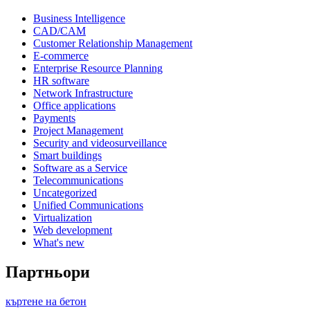
Business Intelligence
CAD/CAM
Customer Relationship Management
E-commerce
Enterprise Resource Planning
HR software
Network Infrastructure
Office applications
Payments
Project Management
Security and videosurveillance
Smart buildings
Software as a Service
Telecommunications
Uncategorized
Unified Communications
Virtualization
Web development
What's new
Партньори
къртене на бетон