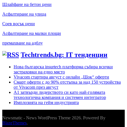
Шлайфане на бетон цени
Асфалтиране на улица
Соев восък цени
Асфалтиране на малки площи
премахване на адблу
Techtrends.bg: IT тенденции
Нова българска insurtech платформа събира всички
застраховки на едно място
Vivacom стартира август с онлайн „Шок“ оферти
Смарт оферти с до 90% отстъпка за над 150 устройства
от Vivacom през август
А1 затвърди лидерството си като най-голямата
технологична компания и системен интегратор
Имплозията на гейм индустрията
Newsmatic - News WordPress Theme 2026. Powered By
BlazeThemes
.