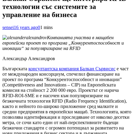
технологии със системите за
управление на бизнеса
sensei
16 years ago
0
1 mins
Компанията участва в мащабен
европейски проект по програма „Конкурентоспособност и
иновации“ за популяризиране на RFID
Александър Александров
Българската
консултантска компания Балкан Сървисис
е част
от международен консорциум, спечелил финансиране на
проект по програма “Конкурентоспособност и иновации”
(Competitiveness and Innovations – CIP) на Европейската
комисия на стойност 2 200 000 евро. Проектът се нарича
RFID-ROI-SME и е насочен към популяризиране на
безжичната технология RFID (Radio Frequency Identification),
както и нейното по-широко приложение сред малките и
средни предприятия в европейски мащаб. Технологията, която
позволява идентификация и проследяване от няколко десетки
метра, се сочи като един от най-перспективните бъдещи
безжични стандарти с огромен потенциал за развитието на
нови приложения в бизнес сектора и в държавната