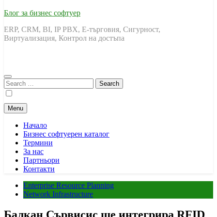
Блог за бизнес софтуер
ERP, CRM, BI, IP PBX, Е-търговия, Сигурност,
Виртуализация, Контрол на достъпа
Search
for:
Menu
Начало
Бизнес софтуерен каталог
Термини
За нас
Партньори
Контакти
Enterprise Resource Planning
Network Infrastructure
Балкан Сървисис ще интегрира RFID