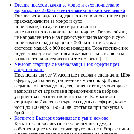
Dreame прахосмукачки за мокро и сухо почистване
надхвърлиха 2 000 патентни заявки в световен мащаб
Dreame затвърждава лидерството си в иновациите при
прахосмукачките за мокро и сухо
почистване, стимулирайки развитието на
интелигентното почистване на подове Dreame обяви,
че направлението ѝ за прахосмукачки за мокро и сухо
почистване е надхвърлило 2 000 патентни заявки в
световен мащаб, с 800 вече издадени. Това постижение
подчертава дългосрочния ангажимент на Dreame към
развитието на интелигентни технологии […]
Vivacom стартира с изненадващи Шок оферти през
август онлайн
През целия август Vivacom ще предлага специални Шок
оферти, достъпни единствено на vivacom.bg. Всяка
седмица, от петък до неделя, клиентите ще могат да се
възползват от атрактивни предложения за избрани
устройства с ексклузивни отстъпки. Кампанията
стартира на 7 август с първата седмична оферта, която
носи до 100 евро | 195.58 лв. отстъпка при покупка в
брой […]
Котките в България заживяват в умни домове
Котките са прословути с независимия си дух, а
собствениците им са всичко друго, но не и безразлични.