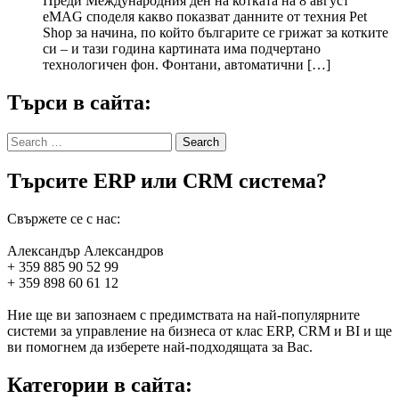
Преди Международния ден на котката на 8 август
eMAG споделя какво показват данните от техния Pet
Shop за начина, по който българите се грижат за котките
си – и тази година картината има подчертано
технологичен фон. Фонтани, автоматични […]
Търси в сайта:
Search
for:
Търсите ERP или CRM система?
Свържете се с нас:
Александър Александров
+ 359 885 90 52 99
+ 359 898 60 61 12
Ние ще ви запознаем с предимствата на най-популярните
системи за управление на бизнеса от клас ERP, CRM и BI и ще
ви помогнем да изберете най-подходящата за Вас.
Категории в сайта: