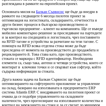
разглеждана в рамките на европейския проект.
Основната мисия на
Балкан Сървисис
ще бъде да внедри в
рамките на следващите 6 месеца пилотен проект за
оптимизация на логистиката, складирането, отчетността и
други бизнес процеси в българско производствено и
търговско предприятие – клиент на компанията. Ще се въведе
мобилно компютърно решение за проследяване на партидите
и за контрол на спедицията и логистиката, чрез поставянето
на RFID тагове и устройства за разчитане на тези тагове. С
помощта на RFID всяка отделна стока може да бъде
проследена от момента на производството до продажбата и
рециклирането й. Това става като, при производството,
стоката се маркира с RFID идентификатор. Необходими
елементи са, също така, антени и четящи устройства, които се
монтират в ключови точки и се свързват към софтуер, който
съдържа информация за стоката.
Друга важна задача на Балкан Сървисис ще бъде
оптимизирането на софтуерното приложение за управление
на склад, базирано на използваната в предприятието ERP
система Atlantis ERP. С внедряването на пилотния проект се
очаква да се подобри управлението на складовите
наличности, чрез прогнозиране на използваните количества и
контрол на зареждането на стоки и да се сведат до минимум