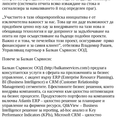
липсите (системата отчита всяко изваждане на стока и
сигнализира за намаляването й под определен праг).
„Участието в тази общоевропейска инициатива е от
изключителна важност за нас. Това ще ни даде възможност да
придобием ценно ноу-хау за внедряването на тази нова и
обещаваща технология и ще допринесе за задълбочаване на
опита ни при осъществяване на бъдещи подобни проекти.
Важно е и това, че печелейки този проект, осигуряваме пряко
финансиране и за самия клиент”, отбелязва Владимир Рашев,
Управляващ партньор в Балкан Сървисис ООД.
Повече за Балкан Сървисис
Балкан Сървисис ООД (http://balkanservices.com/) предлага
консултантски услуги в сферата на приложенията за бизнес
управление, с акцент върху ERP (Enterprise Resource Planning),
BI (Business Intelligence) и CRM (Customer Relationship
Management) сегментите. Ефективните бизнес решения, които
внедрява компанията, са насочени към цялостна оптимизация
на бизнес процесите. Продуктовото портфолио на компанията
включва Atlantis ERP – цялостно решение за планиране и
управление на фирмени ресурси, QlikView – Business
Intelligence решение за reporting, ad-hoc анализ и Key
Performance Indicators (KPIs), Microsoft CRM – цялостно