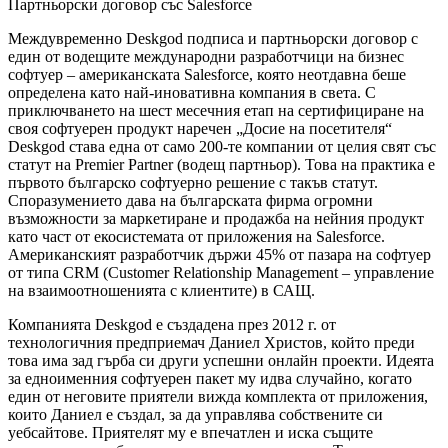
Партньорски договор със Salesforce
Междувременно Deskgod подписа и партньорски договор с
един от водещите международни разработчици на бизнес
софтуер – американската Salesforce, която неотдавна беше
определена като най-иновативна компания в света. С
приключването на шест месечния етап на сертифициране на
своя софтуерен продукт наречен „Досие на посетителя“
Deskgod става една от само 200-те компании от целия свят със
статут на Premier Partner (водещ партньор). Това на практика е
първото българско софтуерно решение с такъв статут.
Споразумението дава на българската фирма огромни
възможности за маркетиране и продажба на нейния продукт
като част от екосистемата от приложения на Salesforce.
Американският разработчик държи 45% от пазара на софтуер
от типа CRM (Customer Relationship Management – управление
на взаимоотношенията с клиентите) в САЩ.
Компанията Deskgod е създадена през 2012 г. от
технологичния предприемач Даниел Христов, който преди
това има зад гърба си други успешни онлайн проекти. Идеята
за едноименния софтуерен пакет му идва случайно, когато
един от неговите приятели вижда комплекта от приложения,
които Даниел е създал, за да управлява собствените си
уебсайтове. Приятелят му е впечатлен и иска същите