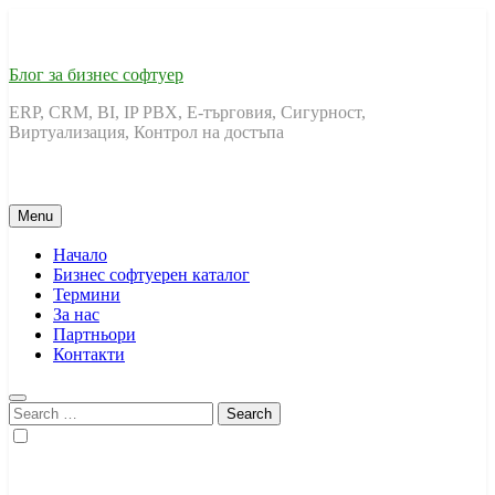
Skip
to
content
Блог за бизнес софтуер
ERP, CRM, BI, IP PBX, Е-търговия, Сигурност,
Виртуализация, Контрол на достъпа
Menu
Начало
Бизнес софтуерен каталог
Термини
За нас
Партньори
Контакти
Search
for: