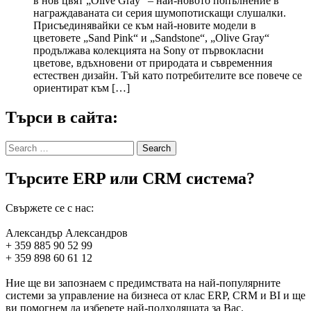
в нов цвят „Olive Gray“ – най-новото попълнение в
награждаваната си серия шумопотискащи слушалки.
Присъединявайки се към най-новите модели в
цветовете „Sand Pink“ и „Sandstone“, „Olive Gray“
продължава колекцията на Sony от първокласни
цветове, вдъхновени от природата и съвременния
естествен дизайн. Тъй като потребителите все повече се
ориентират към […]
Търси в сайта:
Search
for:
Търсите ERP или CRM система?
Свържете се с нас:
Александър Александров
+ 359 885 90 52 99
+ 359 898 60 61 12
Ние ще ви запознаем с предимствата на най-популярните
системи за управление на бизнеса от клас ERP, CRM и BI и ще
ви помогнем да изберете най-подходящата за Вас.