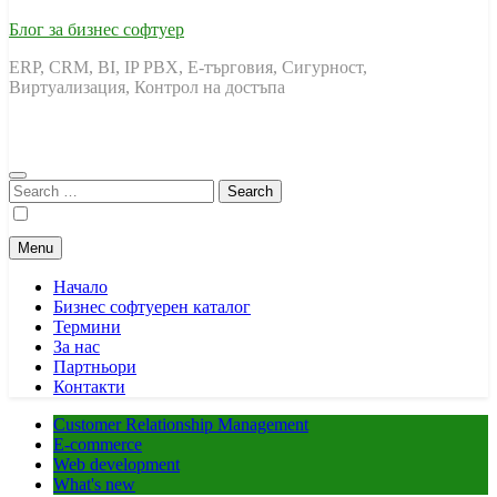
Блог за бизнес софтуер
ERP, CRM, BI, IP PBX, Е-търговия, Сигурност,
Виртуализация, Контрол на достъпа
Search
for:
Menu
Начало
Бизнес софтуерен каталог
Термини
За нас
Партньори
Контакти
Customer Relationship Management
E-commerce
Web development
What's new