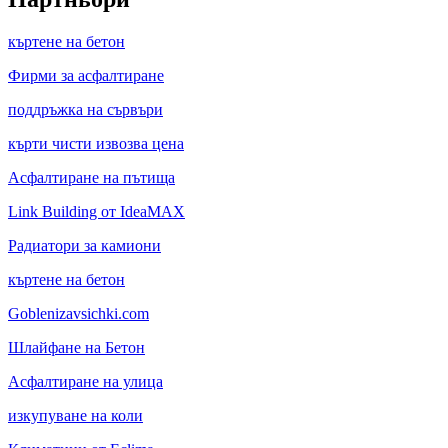
къртене на бетон
Фирми за асфалтиране
поддръжка на сървъри
кърти чисти извозва цена
Асфалтиране на пътища
Link Building от IdeaMAX
Радиатори за камиони
къртене на бетон
Goblenizavsichki.com
Шлайфане на Бетон
Асфалтиране на улица
изкупуване на коли