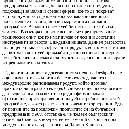
приложения да бъдат инсталирани и при него. Тогава
предприемачът разбира, че на пазара липсват продукти,
подходящи за малки и средни фирми, които да покриват
всички нужди за управление на взаимоотношенията с
посетителите на сайта, онлайн маркетинга и онлайн
продажбите. В същото време уеб бизнесът расте с бързи
темпове. В сектора навлизат все повече предприемачи без
технически опит, които имат нужда от лесни и достъпни
инструменти за работа. Виждайки нишата, Даниел разработва
пълноценен пакет от софтуерни продукти, които могат изцяло
да автоматизират уеб продажбите, отношенията с интернет
потребителите и спомагат за тяхното по-успешно ангажиране
и превръщане в купувачи.
„Една от причините за досегашните успехи на Deskgod е, че
още в началото фокусът ни беше върху създаването на
международно разпознаваем продукт, който променя
правилата на играта в сектора. Основната цел на екипа ни е
да предоставим на малките и средни фирми същата
ефективност при управлението на уеб потребителите и уеб
продажбите, с която разполагат и големите корпорации. Една
от причините да предложим продуктите си на български
предприемачи с 90% отстъпка е, че желаем българският
бизнес да бъде по-конкурентен не само в България, а и на
международния пазар“ – посочва Даниел Христов.