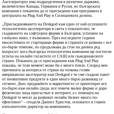
Акселераторът има подразделения в различни държави,
включително Канада, Германия и Русия, но българската
компания е поканена да се присъедини към програмата в
централата на Plug And Play в Силициевата долина.
„Присъединяването на Deskgod към един от най-успешните
технологични акселератори в света е показателно, че
създаването на софтуерни фирми в България, успешни на
глобално ниво, е възможно. През последните години
екосистемата от стартиращи фирми в страната се развива с все
по-бързи темпове, но продължава да стои на дневен ред
въпросът: кога българска технологична компания ще постигне
успеха на онлайн гигантите от САЩ или скандинавските
страни. Поканата да се присъединим към Plug And Play
показва, че този момент може би е много близо. Според мен
причината за интереса от страна на толкова голям
американски акселератор към Deskgod е че сме създали пакет
от иновативни продукти в един много бързо развиващ се
сегмент. Днес продажбите и маркетингът се ориентират все
по-бързо към онлайн среда, все повече малки фирми и дори
физически лица присъстват в интернет, а с помощта на
Deskgod те могат да развиват онлайн бизнес много по-
ефективно“ – споделя Даниел Христов, основател и главен
изпълнителен директор на компанията.