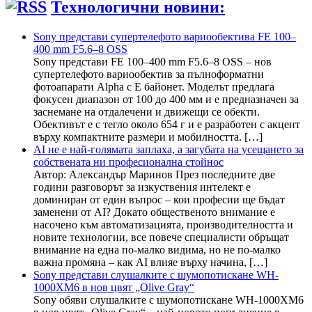
Технологични новини:
Sony представи супертелефото вариообектива FE 100–
400 mm F5.6–8 OSS
Sony представи FE 100–400 mm F5.6–8 OSS – нов
супертелефото вариообектив за пълноформатни
фотоапарати Alpha с E байонет. Моделът предлага
фокусен диапазон от 100 до 400 мм и е предназначен за
заснемане на отдалечени и движещи се обекти.
Обективът е с тегло около 654 г и е разработен с акцент
върху компактните размери и мобилността. […]
AI не е най-голямата заплаха, а загубата на усещането за
собствената ни професионална стойнос
Автор: Александър Маринов През последните две
години разговорът за изкуствения интелект е
доминиран от един въпрос – кои професии ще бъдат
заменени от AI? Докато общественото внимание е
насочено към автоматизацията, производителността и
новите технологии, все повече специалисти обръщат
внимание на една по-малко видима, но не по-малко
важна промяна – как AI влияе върху начина, […]
Sony представи слушалките с шумопотискане WH-
1000XM6 в нов цвят „Olive Gray“
Sony обяви слушалките с шумопотискане WH-1000XM6