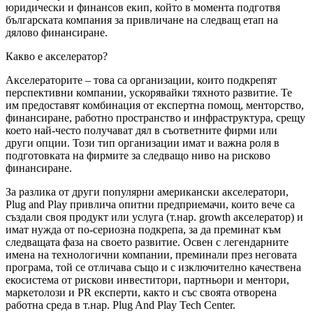
юридически и финансов екип, който в момента подготвя
българската компания за привличане на следващ етап на
дялово финансиране.
Какво е акселератор?
Акселераторите – това са организации, които подкрепят
перспективни компании, ускорявайки тяхното развитие. Те
им предоставят комбинация от експертна помощ, менторство,
финансиране, работно пространство и инфраструктура, срещу
което най-често получават дял в съответните фирми или
други опции. Този тип организации имат и важна роля в
подготовката на фирмите за следващо ниво на рисково
финансиране.
За разлика от други популярни американски акселератори,
Plug and Play привлича опитни предприемачи, които вече са
създали своя продукт или услуга (т.нар. growth акселератор) и
имат нужда от по-сериозна подкрепа, за да преминат към
следващата фаза на своето развитие. Освен с легендарните
имена на технологични компании, преминали през неговата
програма, той се отличава също и с изключително качествена
екосистема от рискови инвеститори, партньори и ментори,
маркетолози и PR експерти, както и със своята отворена
работна среда в т.нар. Plug And Play Tech Center.