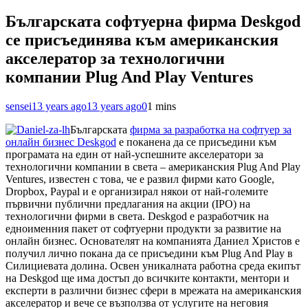
Българската софтуерна фирма Deskgod
се присъединява към американския
акселератор за технологични
компании Plug And Play Ventures
sensei
13 years ago
13 years ago
0
1 mins
Българската
фирма за разработка на софтуер за
онлайн бизнес Deskgod
е поканена да се присъедини към
програмата на един от най-успешните акселератори за
технологични компании в света – американския Plug And Play
Ventures, известен с това, че е развил фирми като Google,
Dropbox, Paypal и е организирал някои от най-големите
първични публични предлагания на акции (IPO) на
технологични фирми в света. Deskgod е разработчик на
едноименния пакет от софтуерни продукти за развитие на
онлайн бизнес. Основателят на компанията Даниел Христов е
получил лично покана да се присъедини към Plug And Play в
Силициевата долина. Освен уникалната работна среда екипът
на Deskgod ще има достъп до всичките контакти, ментори и
експерти в различни бизнес сфери в мрежата на американския
акселератор и вече се възползва от
услугите на неговия