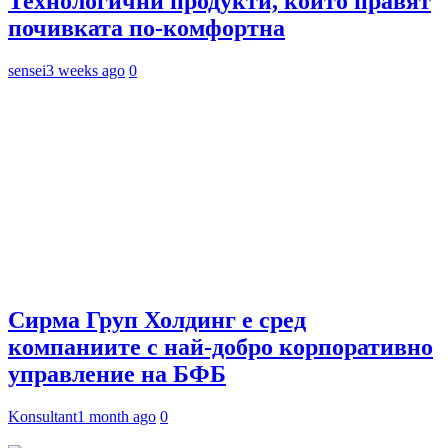
Технологични продукти, които правят
почивката по-комфортна
sensei
3 weeks ago
0
Сирма Груп Холдинг е сред
компаниите с най-добро корпоративно
управление на БФБ
Konsultant
1 month ago
0