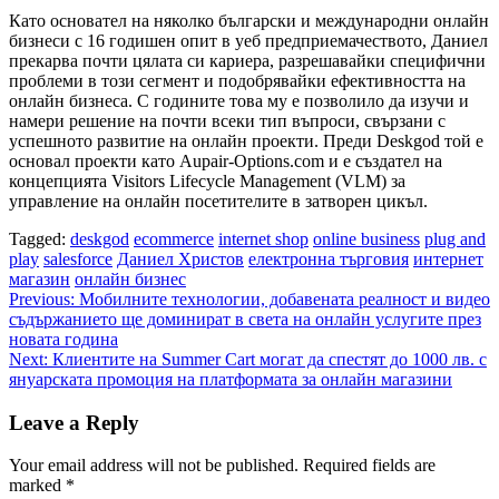
Като основател на няколко български и международни онлайн
бизнеси с 16 годишен опит в уеб предприемачеството, Даниел
прекарва почти цялата си кариера, разрешавайки специфични
проблеми в този сегмент и подобрявайки ефективността на
онлайн бизнеса. С годините това му е позволило да изучи и
намери решение на почти всеки тип въпроси, свързани с
успешното развитие на онлайн проекти. Преди Deskgod той е
основал проекти като Aupair-Options.com и е създател на
концепцията Visitors Lifecycle Management (VLM) за
управление на онлайн посетителите в затворен цикъл.
Tagged:
deskgod
ecommerce
internet shop
online business
plug and
play
salesforce
Даниел Христов
електронна търговия
интернет
магазин
онлайн бизнес
Post
Previous:
Мобилните технологии, добавената реалност и видео
съдържанието ще доминират в света на онлайн услугите през
navigation
новата година
Next:
Клиентите на Summer Cart могат да спестят до 1000 лв. с
януарската промоция на платформата за онлайн магазини
Leave a Reply
Your email address will not be published.
Required fields are
marked
*