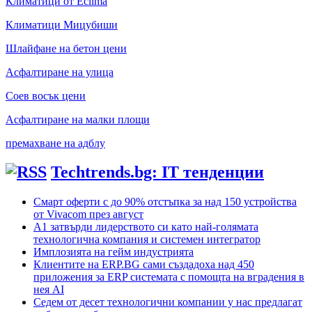
Климатици от Eclima
Климатици Мицубиши
Шлайфане на бетон цени
Асфалтиране на улица
Соев восък цени
Асфалтиране на малки площи
премахване на адблу
Techtrends.bg: IT тенденции
Смарт оферти с до 90% отстъпка за над 150 устройства
от Vivacom през август
А1 затвърди лидерството си като най-голямата
технологична компания и системен интегратор
Имплозията на гейм индустрията
Клиентите на ERP.BG сами създадоха над 450
приложения за ERP системата с помощта на вградения в
нея AI
Седем от десет технологични компании у нас предлагат