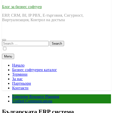
Блог за бизнес софтуер
ERP, CRM, BI, IP PBX, Е-търговия, Сигурност,
Виртуализация, Контрол на достъпа
Search
for:
Menu
Начало
Бизнес софтуерен каталог
Термини
За нас
Партньори
Контакти
Enterprise Resource Planning
Unified Communications
Българската ERP система