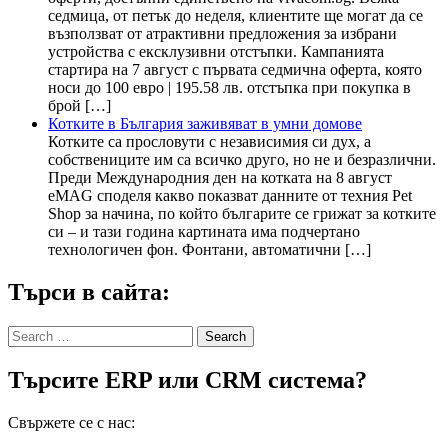
седмица, от петък до неделя, клиентите ще могат да се
възползват от атрактивни предложения за избрани
устройства с ексклузивни отстъпки. Кампанията
стартира на 7 август с първата седмична оферта, която
носи до 100 евро | 195.58 лв. отстъпка при покупка в
брой […]
Котките в България заживяват в умни домове
Котките са прословути с независимия си дух, а
собствениците им са всичко друго, но не и безразлични.
Преди Международния ден на котката на 8 август
eMAG споделя какво показват данните от техния Pet
Shop за начина, по който българите се грижат за котките
си – и тази година картината има подчертано
технологичен фон. Фонтани, автоматични […]
Търси в сайта:
Search
for:
Търсите ERP или CRM система?
Свържете се с нас: