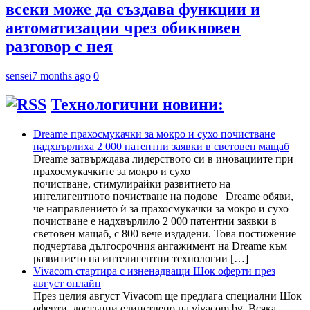
всеки може да създава функции и
автоматизации чрез обикновен
разговор с нея
sensei
7 months ago
0
Технологични новини:
Dreame прахосмукачки за мокро и сухо почистване
надхвърлиха 2 000 патентни заявки в световен мащаб
Dreame затвърждава лидерството си в иновациите при
прахосмукачките за мокро и сухо
почистване, стимулирайки развитието на
интелигентното почистване на подове Dreame обяви,
че направлението ѝ за прахосмукачки за мокро и сухо
почистване е надхвърлило 2 000 патентни заявки в
световен мащаб, с 800 вече издадени. Това постижение
подчертава дългосрочния ангажимент на Dreame към
развитието на интелигентни технологии […]
Vivacom стартира с изненадващи Шок оферти през
август онлайн
През целия август Vivacom ще предлага специални Шок
оферти, достъпни единствено на vivacom.bg. Всяка