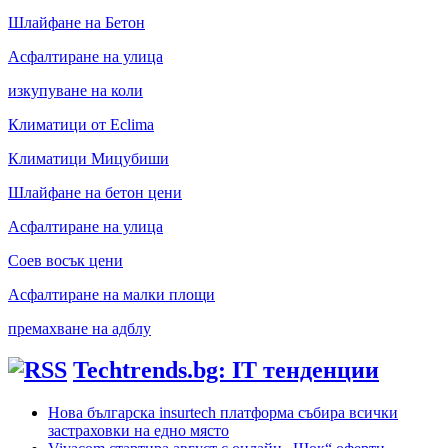
Шлайфане на Бетон
Асфалтиране на улица
изкупуване на коли
Климатици от Eclima
Климатици Мицубиши
Шлайфане на бетон цени
Асфалтиране на улица
Соев восък цени
Асфалтиране на малки площи
премахване на адблу
Techtrends.bg: IT тенденции
Нова българска insurtech платформа събира всички
застраховки на едно място