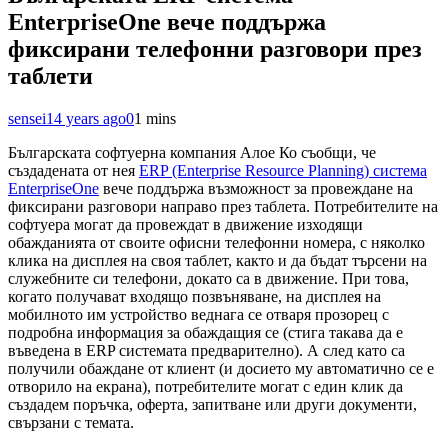
EnterpriseOne вече поддържа
фиксирани телефонни разговори през
таблети
sensei
14 years ago
0
1 mins
Българската софтуерна компания Алое Ко съобщи, че
създадената от нея
ERP (Enterprise Resource Planning) система
EnterpriseOne
вече поддържа възможност за провеждане на
фиксирани разговори направо през таблета. Потребителите на
софтуера могат да провеждат в движение изходящи
обажданията от своите офисни телефонни номера, с няколко
клика на дисплея на своя таблет, както и да бъдат търсени на
служебните си телефони, докато са в движение. При това,
когато получават входящо позвъняване, на дисплея на
мобилното им устройство веднага се отваря прозорец с
подробна информация за обаждащия се (стига такава да е
въведена в ERP системата предварително). А след като са
получили обаждане от клиент (и досието му автоматично се е
отворило на екрана), потребителите могат с един клик да
създадем поръчка, оферта, запитване или други документи,
свързани с темата.