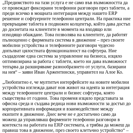
„Предимството на тази услуга е не само във възможността да
се провеждат фиксирани телефонни разговори през таблети, а
преди всичко в мощната интеграция между нашето ERP
решение и софтуерните телефонни централи. На практика ние
превръщаме таблета в подвижен колцентър, който дава достъп
до досиетата на клиентите в момента на входящо или
изходящо обаждане. Това позволява на клиентите, да работят
пълноценно с фирмената система в движение – през своите
мобилни устройства и телефонните разговори чудесно
допълват цялостната
функционалност на софтуера. Ние
създадохме една система за управление на бизнеса, изцяло
оптимизирана за работа с таблети, което ни дава възможност
тепърва да разширяваме разнообразието от услуги, базирани
на нея“ – заяви Иван Аржентински, управител на Алое Ко.
„Любопитно е, че мултитъч интерфейсите на новите мобилни
устройства изглежда дават нов живот на идеята за интеграция
между телефонните централи и бизнес софтуера, която
съществува от години. Това променя изцяло представата за
офисна среда и създава редица нови възможности за достъп до
корпоративната информация и взаимодействие между
екипите в движение. Днес вече не е достатъчно само да
можеш да управляваш фирмените телефонни разговори в
контекста на работата на ERP системата, а трябва да можеш да
правиш това в движение, през своето клетъчно устройство“ –