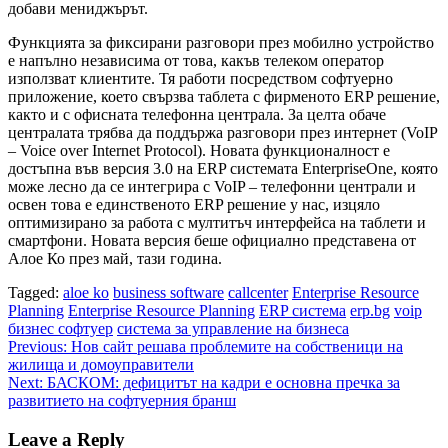
добави мениджърът.
Функцията за фиксирани разговори през мобилно устройство
е напълно независима от това, какъв телеком оператор
използват клиентите. Тя работи посредством софтуерно
приложение, което свързва таблета с фирменото ERP решение,
както и с офисната телефонна централа. За целта обаче
централата трябва да поддържа разговори през интернет (VoIP
– Voice over Internet Protocol). Новата функционалност е
достъпна във версия 3.0 на ERP системата EnterpriseOne, която
може лесно да се интегрира с VoIP – телефонни централи и
освен това е единственото ERP решение у нас, изцяло
оптимизирано за работа с мултитъч интерфейса на таблети и
смартфони. Новата версия беше официално представена от
Алое Ко през май, тази година.
Tagged:
aloe ko
business software
callcenter
Enterprise Resource
Planning
Enterprise Resource Planning
ERP система
erp.bg
voip
бизнес софтуер
система за управление на бизнеса
Post
Previous:
Нов сайт решава проблемите на собственици на
жилища и домоуправители
navigation
Next:
БАСКОМ: дефицитът на кадри е основна пречка за
развитието на софтуерния бранш
Leave a Reply