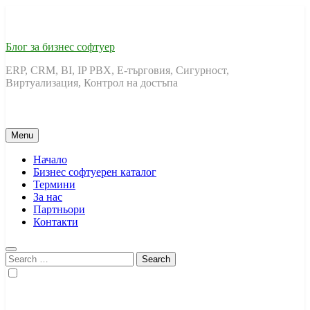
Skip
to
content
Блог за бизнес софтуер
ERP, CRM, BI, IP PBX, Е-търговия, Сигурност,
Виртуализация, Контрол на достъпа
Menu
Начало
Бизнес софтуерен каталог
Термини
За нас
Партньори
Контакти
Search
for: