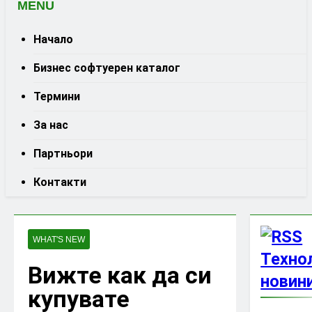
MENU
Начало
Бизнес софтуерен каталог
Термини
За нас
Партньори
Контакти
WHAT'S NEW
Техно
Вижте как да си
новини
купувате