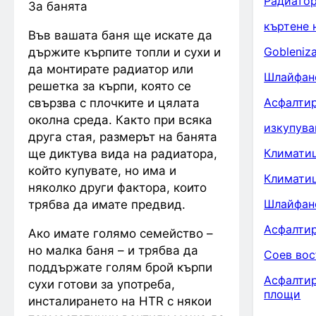
Радиатор
За банята
къртене 
Във вашата баня ще искате да
Gobleniz
държите кърпите топли и сухи и
да монтирате радиатор или
Шлайфан
решетка за кърпи, която се
Асфалтир
свързва с плочките и цялата
околна среда. Както при всяка
изкупува
друга стая, размерът на банята
Климатиц
ще диктува вида на радиатора,
който купувате, но има и
Климати
няколко други фактора, които
Шлайфане
трябва да имате предвид.
Асфалтир
Ако имате голямо семейство –
но малка баня – и трябва да
Соев вос
поддържате голям брой кърпи
Асфалтир
сухи готови за употреба,
площи
инсталирането на HTR с някои