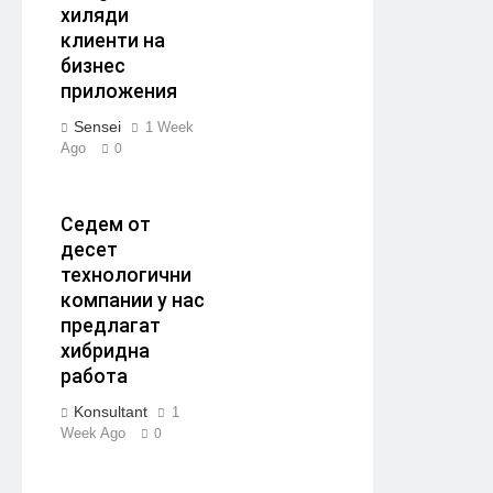
хиляди
клиенти на
бизнес
приложения
Sensei
1 Week
Ago
0
Седем от
десет
технологични
компании у нас
предлагат
хибридна
работа
Konsultant
1
Week Ago
0