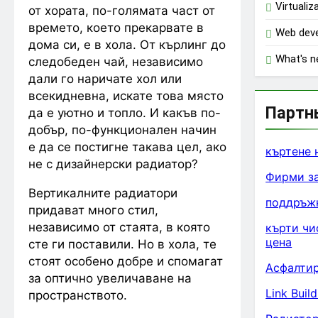
Virtualiz
от хората, по-голямата част от
времето, което прекарвате в
Web dev
дома си, е в хола. От кърлинг до
What's 
следобеден чай, независимо
дали го наричате хол или
всекидневна, искате това място
Партн
да е уютно и топло. И какъв по-
добър, по-функционален начин
е да се постигне такава цел, ако
къртене 
не с дизайнерски радиатор?
Фирми за
Вертикалните радиатори
поддръж
придават много стил,
независимо от стаята, в която
кърти чи
цена
сте ги поставили. Но в хола, те
стоят особено добре и спомагат
Асфалтир
за оптично увеличаване на
Link Buil
пространството.