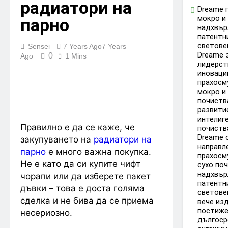
радиатори на
Dreame 
мокро и
парно
надхвър
патентн
светове
Sensei
7 Years Ago
7 Years
Dreame 
0
Ago
1 Mins
лидерст
иноваци
прахосм
мокро и
почиств
развити
интелиг
Правилно е да се каже, че
почиств
Dreame 
закупуването на
радиатори на
направл
парно
е много важна покупка.
прахосм
Не е като да си купите чифт
сухо по
надхвър
чорапи или да изберете пакет
патентн
дъвки – това е доста голяма
светове
сделка и не бива да се приема
вече из
постиже
несериозно.
дългоср