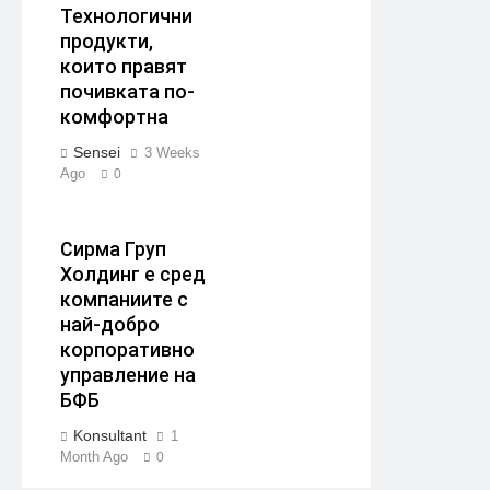
Технологични
продукти,
които правят
почивката по-
комфортна
Sensei
3 Weeks
Ago
0
Сирма Груп
Холдинг е сред
компаниите с
най-добро
корпоративно
управление на
БФБ
Konsultant
1
Month Ago
0