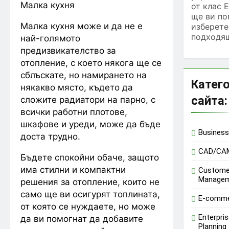
Малка кухня
от клас E
ще ви по
Малка кухня може и да не е
изберете
подходящ
най-голямото
предизвикателство за
отопление, с което някога ще се
сблъскате, но намирането на
Катего
някакво място, където да
сайта:
сложите радиатори на парно, с
всички работни плотове,
шкафове и уреди, може да бъде
Business 
доста трудно.
CAD/CA
Бъдете спокойни обаче, защото
има стилни и компактни
Customer
Manage
решения за отопление, които не
само ще ви осигурят топлината,
E-comm
от която се нуждаете, но може
Enterpri
да ви помогнат да добавите
Planning