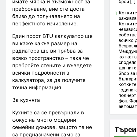
имате мярка и възможност за
брой […]
преброяване, вие сте доста
Котките
близо до получаването на
заживяв
перфектното изчисление.
Котките
независи
собстве
Един прост BTU калкулатор ще
всичко д
ви каже какъв размер на
безразл
радиатора ще ви трябва за
Междуна
котката
всяко пространство – така че
споделя
пребройте стените и въведете
данните
всички подробности в
Shop за 
българи
калкулатора, за да получите
котките 
точна информация.
година 
подчерт
За кухнята
фон. Фо
автомат
Кухните са се превърнали в
фокус на много модерни
семейни домове, защото те не
Търси 
са предназначени само за