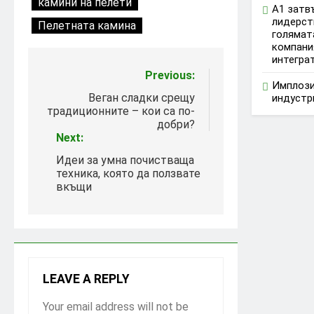
камини на пелети
А1 затв
лидерст
Пелетната камина
голямат
компани
интегра
Post
Previous:
Имплози
navigation
Веган сладки срещу
индустр
традиционните – кои са по-
добри?
Next:
Идеи за умна почистваща
техника, която да ползвате
вкъщи
LEAVE A REPLY
Your email address will not be