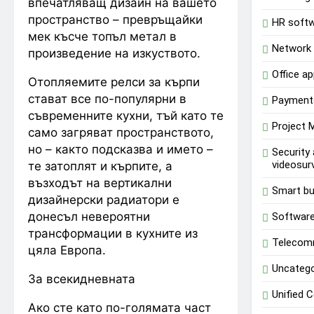
впечатляващ дизайн на вашето
пространство – превръщайки
HR soft
мек късче топъл метал в
Network 
произведение на изкуството.
Office ap
Отопляемите релси за кърпи
стават все по-популярни в
Payment
съвременните кухни, тъй като те
Project
само загряват пространството,
но – както подсказва и името –
Security
videosurv
те затоплят и кърпите, а
възходът на вертикални
Smart bu
дизайнерски радиатори е
донесъл невероятни
Software
трансформации в кухните из
Telecom
цяла Европа.
Uncatego
За всекидневната
Unified 
Ако сте като по-голямата част