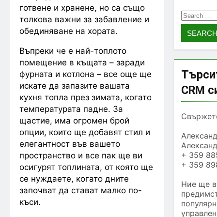
готвене и хранене, но са също
Search
толкова важни за забавление и
for:
обединяване на хората.
Въпреки че е най-топлото
помещение в къщата – заради
Търси
фурната и котлона – все още ще
искате да запазите вашата
CRM с
кухня топла през зимата, когато
температурата падне. За
Свържете
щастие, има огромен брой
опции, които ще добавят стил и
Алексан
елегантност във вашето
Алексан
+ 359 88
пространство и все пак ще ви
+ 359 89
осигурят топлината, от която ще
се нуждаете, когато дните
Ние ще в
започват да стават малко по-
предимст
къси.
популярн
управлен