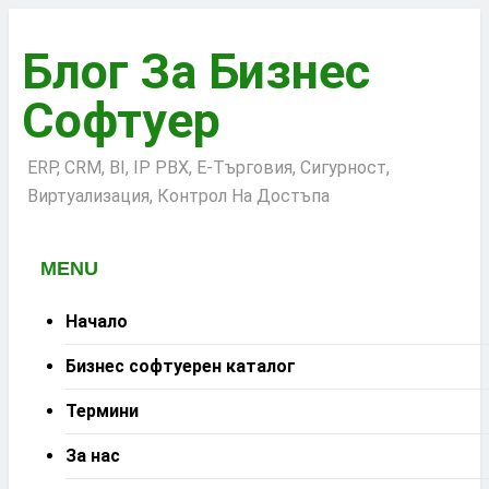
Skip
to
Блог За Бизнес
content
Софтуер
ERP, CRM, BI, IP PBX, Е-Търговия, Сигурност,
Виртуализация, Контрол На Достъпа
MENU
Начало
Бизнес софтуерен каталог
Термини
За нас