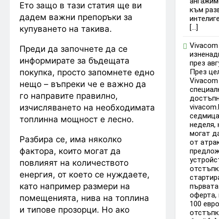
ангажим
Ето защо в тази статия ще ви
към раз
дадем важни препоръки за
интелиг
[…]
купуването на такива.
Vivacom
Преди да започнете да се
изненад
информирате за бъдещата
през ав
покупка, просто запомнете едно
През це
Vivacom
нещо – въпреки че е важно да
специал
го направите правилно,
достъпн
изчисляването на необходимата
vivacom.
седмица
топлинна мощност е лесно.
неделя,
могат д
Разбира се, има няколко
от атра
фактора, които могат да
предлож
устройс
повлияят на количеството
отстъпк
енергия, от което се нуждаете,
стартира
като например размери на
първата
оферта,
помещенията, нива на топлина
100 евро 
и типове прозорци. Но ако
отстъпк