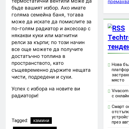
термостатични вентили може да
премахва
бъде вашият избор. Ако имате
голяма семейна баня, тогава
може да искате да помислите за
по-голям радиатор и аксесоар с
някакви куки или магнитни
Techtr
релси за кърпи; по този начин
тенде
все още можете да получите
достатъчно топлина в
пространството, като
Нова бъл
същевременно държите нещата
платфор
застрах
чисти, подредени и сухи.
място
Успех с избора на новите ви
Vivacom
радиатори!
с онлай
Смарт о
отстъпк
устройс
Tagged:
камини
през авг