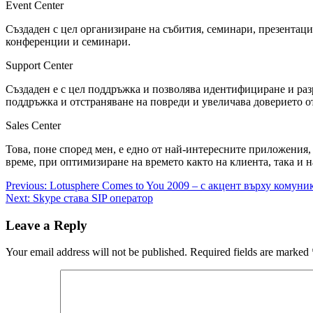
Event Center
Създаден с цел организиране на събития, семинари, презентаци
конференции и семинари.
Support Center
Създаден е с цел поддръжка и позволява идентифициране и разр
поддръжка и отстраняване на повреди и увеличава доверието от
Sales Center
Това, поне според мен, е едно от най-интересните приложения,
време, при оптимизиране на времето както на клиента, така и на
Post
Previous:
Lotusphere Comes to You 2009 – с акцент върху комун
Next:
Skype става SIP оператор
navigation
Leave a Reply
Your email address will not be published.
Required fields are marked