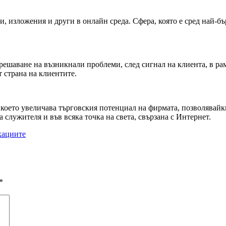
и, изложения и други в онлайн среда. Сфера, която е сред най-б
ешаване на възникнали проблеми, след сигнал на клиента, в рам
 страна на клиентите.
 което увеличава търговския потенциал на фирмата, позволявайк
 служителя и във всяка точка на света, свързана с Интернет.
икациите
*