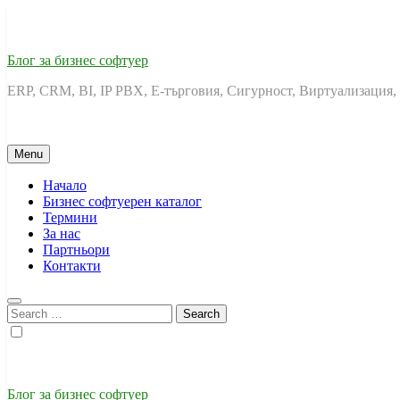
Skip
to
content
Блог за бизнес софтуер
ERP, CRM, BI, IP PBX, Е-търговия, Сигурност, Виртуализация,
Menu
Начало
Бизнес софтуерен каталог
Термини
За нас
Партньори
Контакти
Search
for:
Блог за бизнес софтуер