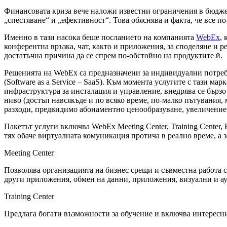
Финансовата криза вече наложи известни ограничения в бюджет
„спестяване“ и „ефективност“. Това обяснява и факта, че все п
Именно в тази насока беше посланието на компанията
WebEx
,
конферентна връзка, чат, както и приложения, за споделяне и 
достатъчна причина да
се спрем по-обстойно на продуктите й.
Решенията на WebEx са предназначени за индивидуални потреби
(Software as a Service – SaaS). Към момента услугите с тази м
инфраструктура за инсталация и управление, внедрява се бързо 
ниво (достъп навсякъде и по всяко време, по-малко пътувания,
разходи, предвидимо абонаментно ценообразуване, увеличение
Пакетът услуги включва WebEx Meeting Center, Training Center, 
тях обаче виртуалната комуникация протича в реално време, а з
Meeting Center
Позволява организацията на бизнес срещи и съвместна работа 
други приложения, обмен на данни, приложения, визуални и ау
Training Center
Предлага богати възможности за обучение и включва интересн