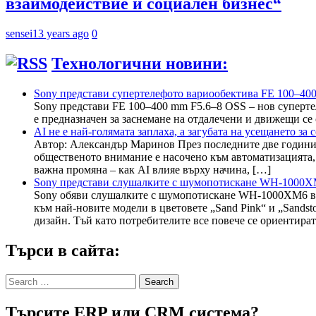
взаимодействие и социален бизнес“
sensei
13 years ago
0
Технологични новини:
Sony представи супертелефото вариообектива FE 100–40
Sony представи FE 100–400 mm F5.6–8 OSS – нов суперте
е предназначен за заснемане на отдалечени и движещи се 
AI не е най-голямата заплаха, а загубата на усещането з
Автор: Александър Маринов През последните две години 
общественото внимание е насочено към автоматизацията,
важна промяна – как AI влияе върху начина, […]
Sony представи слушалките с шумопотискане WH-1000XM6
Sony обяви слушалките с шумопотискане WH-1000XM6 в н
към най-новите модели в цветовете „Sand Pink“ и „Sandst
дизайн. Тъй като потребителите все повече се ориентира
Търси в сайта:
Search
for:
Търсите ERP или CRM система?