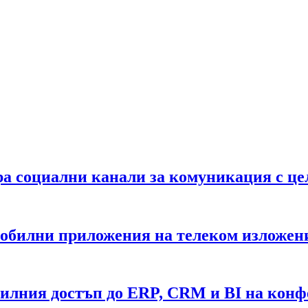
а социални канали за комуникация с це
билни приложения на телеком изложени
илния достъп до ERP, CRM и BI на конф