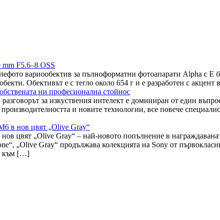
0 mm F5.6–8 OSS
лефото вариообектив за пълноформатни фотоапарати Alpha с E б
обекти. Обективът е с тегло около 654 г и е разработен с акцент
а собствената ни професионална стойнос
разговорът за изкуствения интелект е доминиран от един въпрос
 производителността и новите технологии, все повече специалис
 в нов цвят „Olive Gray“
ов цвят „Olive Gray“ – най-новото попълнение в награждаван
one“, „Olive Gray“ продължава колекцията на Sony от първоклас
т към […]