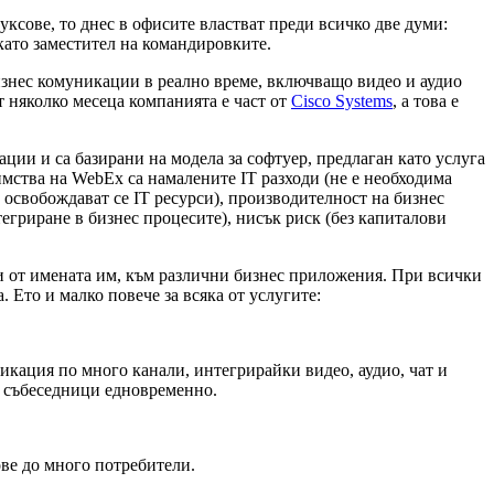
ксове, то днес в офисите властват преди всичко две думи:
 като заместител на командировките.
изнес комуникации в реално време, включващо видео и аудио
т няколко месеца компанията е част от
Cisco Systems
, а това е
ии и са базирани на модела за софтуер, предлаган като услуга
имства на WebEx са намалените IT разходи (не е необходима
 освобождават се IT ресурси), производителност на бизнес
тегриране в бизнес процесите), нисък риск (без капиталови
 личи от имената им, към различни бизнес приложения. При всички
 Ето и малко повече за всяка от услугите:
кация по много канали, интегрирайки видео, аудио, чат и
о събеседници едновременно.
ве до много потребители.