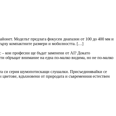
айонет. Моделът предлага фокусен диапазон от 100 до 400 мм и
 върху компактните размери и мобилността. […]
 – кои професии ще бъдат заменени от AI? Докато
ти обръщат внимание на една по-малко видима, но не по-малко
ата си серия шумопотискащи слушалки. Присъединявайки се
ни цветове, вдъхновени от природата и съвременния естествен