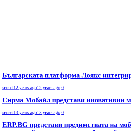
Българската платформа Лоякс интегрир
sensei
12 years ago
12 years ago
0
Сирма Мобайл представи иновативни мо
sensei
13 years ago
13 years ago
0
ERP.BG представи предимствата на моб