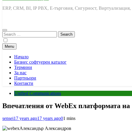
ERP, CRM, BI, IP PBX, Е-търговия, Сигурност, Виртуализация,
Search
for:
Menu
Начало
Бизнес софтуерен каталог
Термини
За нас
Партньори
Контакти
Unified Communications
Впечатления от WebEx платформата на 
sensei
17 years ago
17 years ago
0
1 mins
Александър Александров