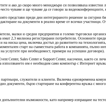
ите и ако до скоро много мениджъри си позволяваха известни лу
о-често чуваме и ще чуваме да се говори за видеоконференциите,
 която представи преди дни интегрираното решение за сигурни б
редактиране на документи в реално време от всички участници. О
тели, малки и средни предприятия и големи търговски организац
арка имат 2,3 милиона регистрирани потребители. Основните пред
и на ниска цена, включва достъп до развитието на технологията,
 моментален старт на съвместната работа в компанията, пълно ин
 на услугите при необходимост, примери на успешни договори).
Event Center, Sales Center и Support Center, насочени, както си
а използването им е необходим само компютър с Интернет връзка.
с партньори, служители и клиенти. Включва едновременна комуни
дио документи, бързо стартиране на конферентна връзка с мног
и допълнителни възможности, като например изпращане на тесто