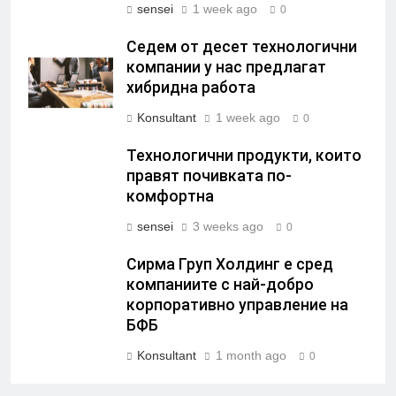
sensei
1 week ago
0
Седем от десет технологични
компании у нас предлагат
хибридна работа
Konsultant
1 week ago
0
Технологични продукти, които
правят почивката по-
комфортна
sensei
3 weeks ago
0
Сирма Груп Холдинг е сред
компаниите с най-добро
корпоративно управление на
БФБ
Konsultant
1 month ago
0