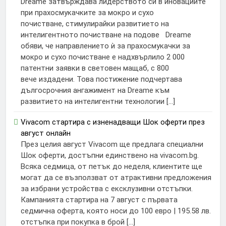
Dreame затвърждава лидерството си в иновациите
при прахосмукачките за мокро и сухо
почистване, стимулирайки развитието на
интелигентното почистване на подове Dreame
обяви, че направлението ѝ за прахосмукачки за
мокро и сухо почистване е надхвърлило 2 000
патентни заявки в световен мащаб, с 800
вече издадени. Това постижение подчертава
дългосрочния ангажимент на Dreame към
развитието на интелигентни технологии […]
Vivacom стартира с изненадващи Шок оферти през
август онлайн
През целия август Vivacom ще предлага специални
Шок оферти, достъпни единствено на vivacom.bg.
Всяка седмица, от петък до неделя, клиентите ще
могат да се възползват от атрактивни предложения
за избрани устройства с ексклузивни отстъпки.
Кампанията стартира на 7 август с първата
седмична оферта, която носи до 100 евро | 195.58 лв.
отстъпка при покупка в брой […]