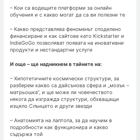
– Кои са водещите платформи за онлайн
обучения и с какво могат да са ви полезни те
– Какво представлява феноменът споделено
финансиране и как сайтове като Kickstarter и
IndieGoGo позволяват появата на иновативни
продукти и нестандартни услуги
И още – ще надникнем в тайните на:
– Хипотетичните космически структури, за
разберем какво са дайсънова сфера и „мозък –
матрьошка“, и ще може ли човечеството
някога да изгражда структури, обхващащи
изцяло Слънцето и други звезди
– Анатомията на лаптопа, за да научим в
подробности как функционира и какво
съдържа той