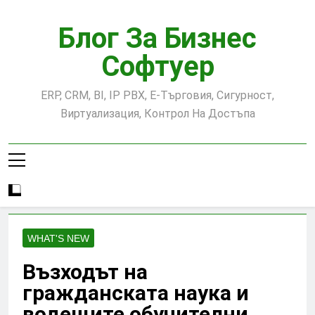
Skip
to
Блог За Бизнес
content
Софтуер
ERP, CRM, BI, IP PBX, Е-Търговия, Сигурност,
Виртуализация, Контрол На Достъпа
WHAT'S NEW
Възходът на
гражданската наука и
водещите обучителни