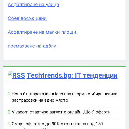
Асфалтиране на улица
Соев восък цени
Асфалтиране на малки площи
премахване на адблу
Techtrends.bg: IT тенденции
Нова българска insurtech платформа събира всички
застраховки на едно място
Vivacom стартира август с онлайн „Шок“ оферти
Смарт оферти с до 90% отстъпка за над 150