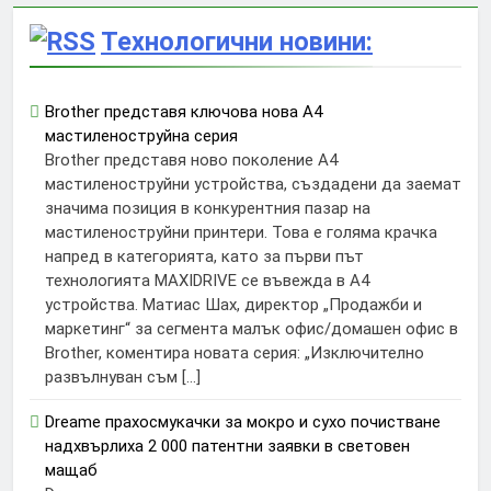
Технологични новини:
Brother представя ключова нова A4
мастиленоструйна серия
Brother представя ново поколение A4
мастиленоструйни устройства, създадени да заемат
значима позиция в конкурентния пазар на
мастиленоструйни принтери. Това е голяма крачка
напред в категорията, като за първи път
технологията MAXIDRIVE се въвежда в A4
устройства. Матиас Шах, директор „Продажби и
маркетинг“ за сегмента малък офис/домашен офис в
Brother, коментира новата серия: „Изключително
развълнуван съм […]
Dreame прахосмукачки за мокро и сухо почистване
надхвърлиха 2 000 патентни заявки в световен
мащаб