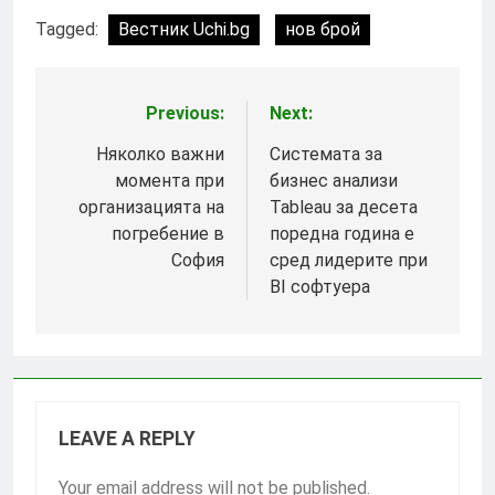
Tagged:
Вестник Uchi.bg
нов брой
Previous:
Next:
Post
navigation
Няколко важни
Системата за
момента при
бизнес анализи
организацията на
Tableau за десета
погребение в
поредна година е
София
сред лидерите при
BI софтуера
LEAVE A REPLY
Your email address will not be published.