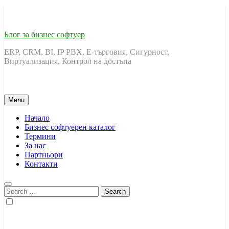
Skip
to
content
Блог за бизнес софтуер
ERP, CRM, BI, IP PBX, Е-търговия, Сигурност,
Виртуализация, Контрол на достъпа
Menu
Начало
Бизнес софтуерен каталог
Термини
За нас
Партньори
Контакти
Search
for: