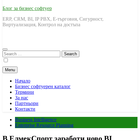
Блог за бизнес софтуер
ERP, CRM, BI, IP PBX, Е-търговия, Сигурност,
Виртуализация, Контрол на достъпа
Search
for:
Menu
Начало
Бизнес софтуерен каталог
Термини
За нас
Партньори
Контакти
Business Intelligence
Enterprise Resource Planning
В ЕлмекСпорт заработи ново BI