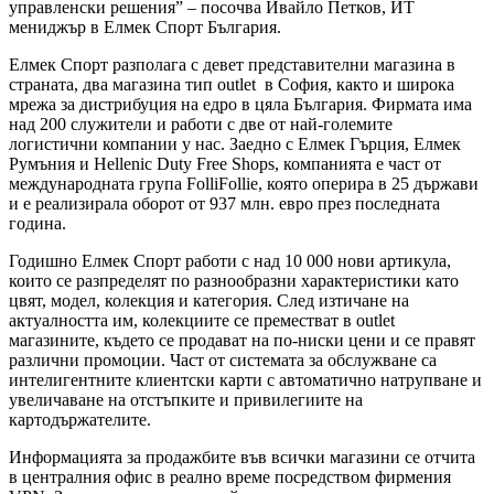
управленски решения” – посочва Ивайло Петков, ИТ
мениджър в Елмек Спорт България.
Елмек Спорт разполага с девет представителни магазина в
страната, два магазина тип outlet в София, както и широка
мрежа за дистрибуция на едро в цяла България. Фирмата има
над 200 служители и работи с две от най-големите
логистични компании у нас. Заедно с Елмек Гърция, Елмек
Румъния и Hellenic Duty Free Shops, компанията е част от
международната група FolliFollie, която оперира в 25 държави
и е реализирала оборот от 937 млн. евро през последната
година.
Годишно Елмек Спорт работи с над 10 000 нови артикула,
които се разпределят по разнообразни характеристики като
цвят, модел, колекция и категория. След изтичане на
актуалността им, колекциите се преместват в outlet
магазините, където се продават на по-ниски цени и се правят
различни промоции. Част от системата за обслужване са
интелигентните клиентски карти с автоматично натрупване и
увеличаване на отстъпките и привилегиите на
картодържателите.
Информацията за продажбите във всички магазини се отчита
в централния офис в реално време посредством фирмения