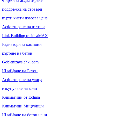
Фирми за асфалтиране
поддръжка на сървъри
кърти чисти извозва цена
Асфалтиране на пътища
Link Building от IdeaMAX
Радиатори за камиони
къртене на бетон
Goblenizavsichki.com
Шлайфане на Бетон
Асфалтиране на улица
изкупуване на коли
Климатици от Eclima
Климатици Мицубиши
Шлайфане на бетон цени