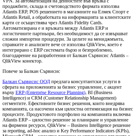
VPN. За автоматизация на дейностите във връзка с
продажбите, склада и счетоводството фирмата използва
Atlantis ERP, POS решението в магазините на Елмек Спорт е
Atlantis Retail, а обработката на информацията за клиентските
карти се осъществява чрез Atlantis Fidelity Cards.
Автоматизирана е и връзката между Atlantis ERP и
логистичните партньори, без необходимост да се извършват
сложни импортни процедури. За целите на мениджмънта,
справките и анализите вече се използва QlikView, което е
интегрирано с ERP системата бързо и безпроблемно,
благодарение на разработения от Балкан Сървисис Atlantis –
QlikView конектор.
Повече за Балкан Сървисис
Балкан Сървисис ООД
предлага консултантски услуги в
сферата на приложенията за бизнес управление, с акцент
върху
ERP (Enterprise Resource Planning)
, BI (Business
Intelligence) и CRM (Customer Relationship Management)
сегментите. Ефективните бизнес решения, които внедрява
компанията, са насочени към цялостна оптимизация на бизнес
процесите. Продуктовото портфолио на компанията включва
Atlantis ERP – цялостно решение за планиране и управление
на фирмени ресурси, QlikView – Business Intelligence решение
за reporting, ad-hoc анализ и Key Performance Indicators (KPIs),