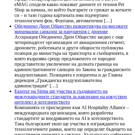
eMAG споделя какво показват данните от техния Pet
Shop за начина, по който българите се грижат за котките
си – и тази година картината има подчертано
технологичен фон. Фонтани, автоматични […]
Обединено Дрон Общество разкритикува по-високите
минимални санкции за нарушения с дронове
Асоциация Обединено Дрон Общество заедно с още
четиринадесет организации от авиационния сегмент,
дроновете, роботиката и други общности публикува
позиция до министъра на транспорта и съобщенията, в
която възразява срещу предложеното от народни
представители увеличение на долната граница на
административните санкции по Закона за гражданското
въздухоплаване. Позицията е изпратена и до Главна
дирекция „Гражданска въздухоплавателна
администрация“ […]
Екипът на Sirma ще участва в създаването на
международните стандарти за навлизане на изкуствен
интелект в хотелиерството
Компанията се присъедини към AI Hospitality Alliance –
международната организация, която разработва
стандартите за внедряването на AI в хотелиерството.
Така българският екип ще участва в изграждането на
технологичните рамки, които ще определят бъдещето на
изкуствения интелект в сектора Българската софтуерна