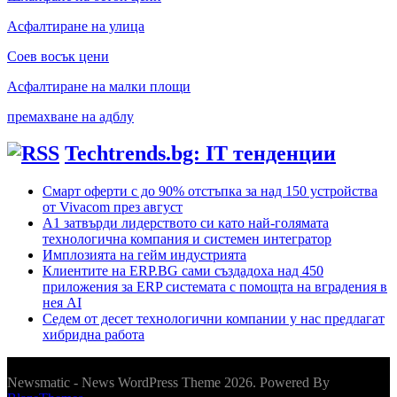
Асфалтиране на улица
Соев восък цени
Асфалтиране на малки площи
премахване на адблу
Techtrends.bg: IT тенденции
Смарт оферти с до 90% отстъпка за над 150 устройства
от Vivacom през август
А1 затвърди лидерството си като най-голямата
технологична компания и системен интегратор
Имплозията на гейм индустрията
Клиентите на ERP.BG сами създадоха над 450
приложения за ERP системата с помощта на вградения в
нея AI
Седем от десет технологични компании у нас предлагат
хибридна работа
Newsmatic - News WordPress Theme 2026. Powered By