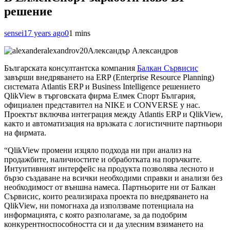
решение
sensei
17 years ago
0
1 mins
Александър Александров
Българската консултантска компания
Балкан Сървисис
завърши внедряването на ERP (Enterprise Resource Planning)
системата Atlantis ERP и Business Intelligence решението
QlikView в търговската фирма Елмек Спорт България,
официален представител на NIKE и CONVERSE у нас.
Проектът включва интеграция между Atlantis ERP и QlikView,
както и автоматизация на връзката с логистичните партньори
на фирмата.
“QlikView промени изцяло подхода ни при анализ на
продажбите, наличностите и обработката на поръчките.
Интуитивният интерфейс на продукта позволява лесното и
бързо създаване на всички необходими справки и анализи без
необходимост от външна намеса. Партньорите ни от Балкан
Сървисис, които реализираха
проекта по внедряването на
QlikView, ни помогнаха да използваме потенциала на
информацията, с която разполагаме, за да подобрим
конкурентноспособността си и да улесним взимането на