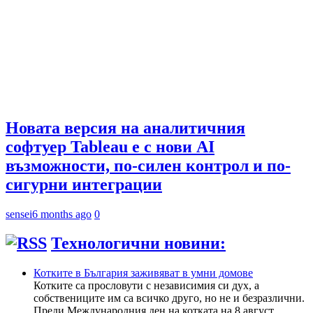
Новата версия на аналитичния
софтуер Tableau е с нови AI
възможности, по-силен контрол и по-
сигурни интеграции
sensei
6 months ago
0
Технологични новини:
Котките в България заживяват в умни домове
Котките са прословути с независимия си дух, а
собствениците им са всичко друго, но не и безразлични.
Преди Международния ден на котката на 8 август