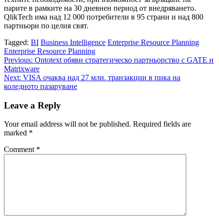
парите в рамките на 30 дневнен период от внедряването.
QlikTech има над 12 000 потребители в 95 страни и над 800
партньори по целия свят.
Tagged:
BI
Business Intelligence
Enterprise Resource Planning
Enterprise Resource Planning
Post
Previous:
Ontotext обяви стратегическо партньорство с GATE и
Matrixware
navigation
Next:
VISA очаква над 27 млн. транзакции в пика на
коледното пазаруване
Leave a Reply
Your email address will not be published.
Required fields are
marked
*
Comment
*