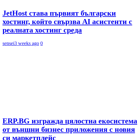
JetHost става първият български
хостинг, който свързва AI асистенти с
реалната хостинг среда
sensei
3 weeks ago
0
ERP.BG изгражда цялостна екосистема
от външни бизнес приложения с новия
си маркетплейс