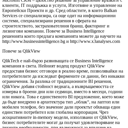
Microsoft CRM – цялостно решение за управление връзките с
клиенти, IT поддръжка и услуги, Изготвяне и управление на
Европейски Проекти и др. Сред областите, в които Balkan
Services се специализира, са още одит на информационни
системи, специализирани решения в сферата на
строителството, застрахователния бранш, факторинг и
лизингови компании. Повече за Business Intelligence
решенията които предлага компанията можете да научите на
http://www.businessintelligence.bg и http://www.x3analyses.com
Повече за QlikView
QlikTech е най-бързо развиващата се Business Intelligence
компания в света. Нейният водещ продукт QlikView
предоставя бизнес отговори в реално време, позволявайки на
потребителите да изследват фирмените си данни, без никакви
ограничения. За разлика от традиционните BI решения,
QlikView добавя стойност веднага, а възвръщаемостта се
измерва в броени дни или седмици, вместо в месеци, години
или никога. Това е единственото BI предложение, което може
да бъде внедрено в архитектура тип „облак“, на лаптоп или
мобилен телефон, без значение дали проектът обхваща един
единствен потребител или глобална корпорация. Чрез
асоциативните in-memory модели, използвани от QlikView,
бизнес потребителите могат да получат удовлетворяване на
техните необходимости, при възможност за връщане на