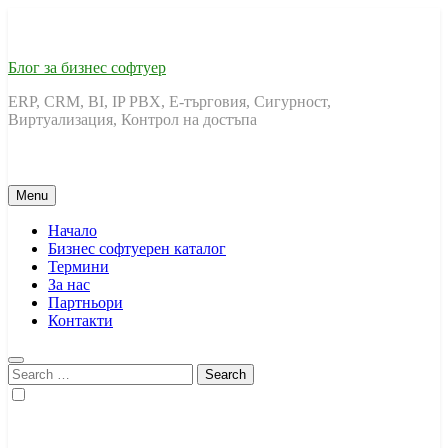
Skip
to
content
Блог за бизнес софтуер
ERP, CRM, BI, IP PBX, Е-търговия, Сигурност,
Виртуализация, Контрол на достъпа
Menu
Начало
Бизнес софтуерен каталог
Термини
За нас
Партньори
Контакти
Search
for: