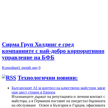
Сирма Груп Холдинг е сред
компаниите с най-добро корпоративно
управление на БФБ
Konsultant
1 month ago
0
Технологични новини:
Българският AI за контрол на качествени майстори завзе
още шест страни в Европа
Италианците държат на репутацията и личния контакт с
майстора, а в Германия поставят на пиедестал бързината
на обслужване Освен в България и Гърция, офанзивата