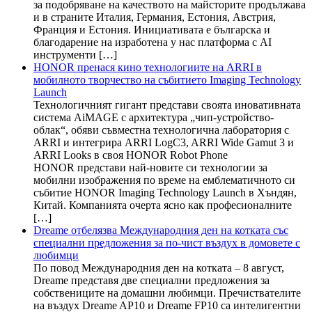
за подобряване на качеството на майсторите продължава
и в страните Италия, Германия, Естония, Австрия,
Франция и Естония. Инициативата е българска и
благодарение на изработена у нас платформа с AI
инструменти […]
HONOR пренася кино технологиите на ARRI в
мобилното творчество на събитието Imaging Technology
Launch
Технологичният гигант представи своята иновативната
система AiMAGE с архитектура „чип-устройство-
облак“, обяви съвместна технологична лаборатория с
ARRI и интегрира ARRI LogC3, ARRI Wide Gamut 3 и
ARRI Looks в своя HONOR Robot Phone
HONOR представи най-новите си технологии за
мобилни изображения по време на емблематичното си
събитие HONOR Imaging Technology Launch в Хъндян,
Китай. Компанията очерта ясно как професионалните
[…]
Dreame отбелязва Международния ден на котката със
специални предложения за по-чист въздух в домовете с
любимци
По повод Международния ден на котката – 8 август,
Dreame представя две специални предложения за
собствениците на домашни любимци. Пречиствателите
на въздух Dreame AP10 и Dreame FP10 са интелигентни