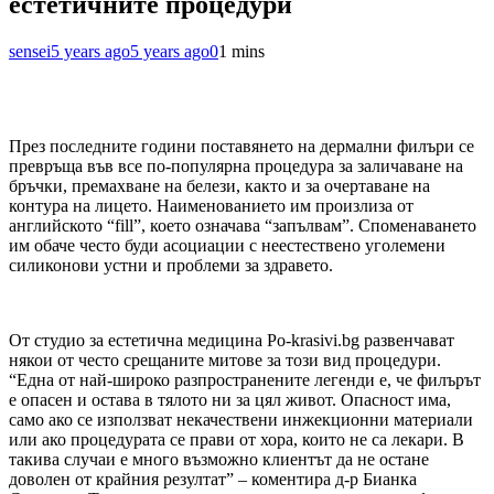
естетичните процедури
sensei
5 years ago
5 years ago
0
1 mins
През последните години поставянето на дермални филъри се
превръща във все по-популярна процедура за заличаване на
бръчки, премахване на белези, както и за очертаване на
контура на лицето. Наименованието им произлиза от
английското “fill”, което означава “запълвам”. Споменаването
им обаче често буди асоциации с неестествено уголемени
силиконови устни и проблеми за здравето.
От студио за естетична медицина Po-krasivi.bg развенчават
някои от често срещаните митове за този вид процедури.
“Една от най-широко разпространените легенди е, че филърът
е опасен и остава в тялото ни за цял живот. Опасност има,
само ако се използват некачествени инжекционни материали
или ако процедурата се прави от хора, които не са лекари. В
такива случаи е много възможно клиентът да не остане
доволен от крайния резултат” – коментира д-р Бианка