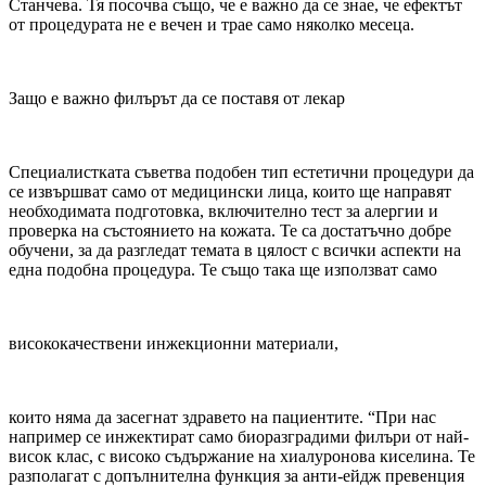
Станчева. Тя посочва също, че е важно да се знае, че ефектът
от процедурата не е вечен и трае само няколко месеца.
Защо е важно филърът да се поставя от лекар
Специалистката съветва подобен тип естетични процедури да
се извършват само от медицински лица, които ще направят
необходимата подготовка, включително тест за алергии и
проверка на състоянието на кожата. Те са достатъчно добре
обучени, за да разгледат темата в цялост с всички аспекти на
една подобна процедура. Те също така ще използват само
висококачествени инжекционни материали,
които няма да засегнат здравето на пациентите. “При нас
например се инжектират само биоразградими филъри от най-
висок клас, с високо съдържание на хиалуронова киселина. Те
разполагат с допълнителна функция за анти-ейдж превенция