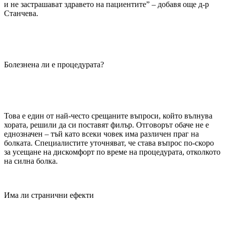
и не застрашават здравето на пациентите” – добавя още д-р
Станчева.
Болезнена ли е процедурата?
Това е един от най-често срещаните въпроси, който вълнува
хората, решили да си поставят филър. Отговорът обаче не е
еднозначен – тъй като всеки човек има различен праг на
болката. Специалистите уточняват, че става въпрос по-скоро
за усещане на дискомфорт по време на процедурата, отколкото
на силна болка.
Има ли странични ефекти