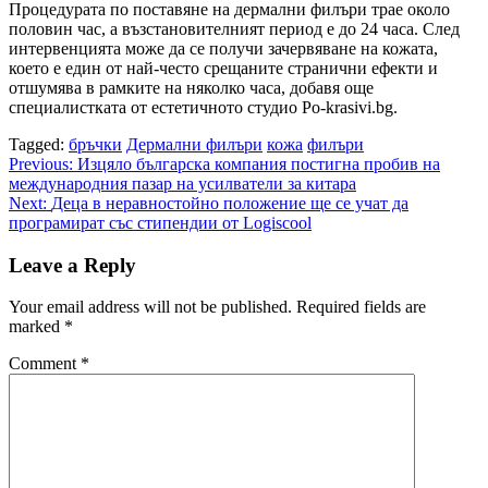
Процедурата по поставяне на дермални филъри трае около
половин час, а възстановителният период е до 24 часа. След
интервенцията може да се получи зачервяване на кожата,
което е един от най-често срещаните странични ефекти и
отшумява в рамките на няколко часа, добавя още
специалистката от естетичното студио Po-krasivi.bg.
Tagged:
бръчки
Дермални филъри
кожа
филъри
Post
Previous:
Изцяло българска компания постигна пробив на
международния пазар на усилватели за китара
navigation
Next:
Деца в неравностойно положение ще се учат да
програмират със стипендии от Logiscool
Leave a Reply
Your email address will not be published.
Required fields are
marked
*
Comment
*