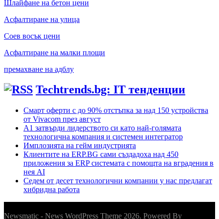
Шлайфане на бетон цени
Асфалтиране на улица
Соев восък цени
Асфалтиране на малки площи
премахване на адблу
Techtrends.bg: IT тенденции
Смарт оферти с до 90% отстъпка за над 150 устройства
от Vivacom през август
А1 затвърди лидерството си като най-голямата
технологична компания и системен интегратор
Имплозията на гейм индустрията
Клиентите на ERP.BG сами създадоха над 450
приложения за ERP системата с помощта на вградения в
нея AI
Седем от десет технологични компании у нас предлагат
хибридна работа
Newsmatic - News WordPress Theme 2026. Powered By