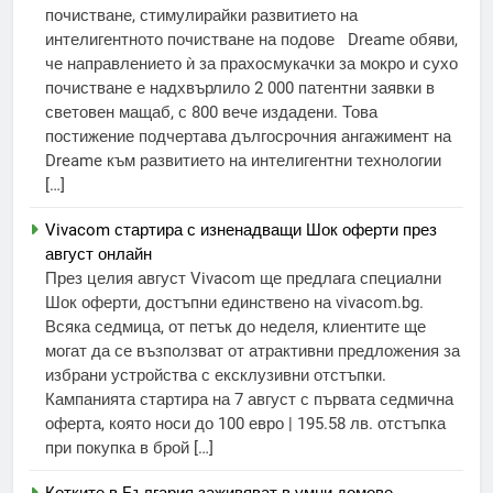
почистване, стимулирайки развитието на
интелигентното почистване на подове Dreame обяви,
че направлението ѝ за прахосмукачки за мокро и сухо
почистване е надхвърлило 2 000 патентни заявки в
световен мащаб, с 800 вече издадени. Това
постижение подчертава дългосрочния ангажимент на
Dreame към развитието на интелигентни технологии
[…]
Vivacom стартира с изненадващи Шок оферти през
август онлайн
През целия август Vivacom ще предлага специални
Шок оферти, достъпни единствено на vivacom.bg.
Всяка седмица, от петък до неделя, клиентите ще
могат да се възползват от атрактивни предложения за
избрани устройства с ексклузивни отстъпки.
Кампанията стартира на 7 август с първата седмична
оферта, която носи до 100 евро | 195.58 лв. отстъпка
при покупка в брой […]