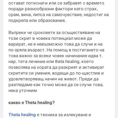
остават потиснати или се забравят с времето
поради разнообразни фактори като страх,
срам, вина, липса на самочувствие, недостиг на
подкрепа или образование.
Въпреки че сроковете за осъществяване на
този скрит в човека потенциал може да
варират, не е невъзможно това да случи и на
по-зряла възраст. На помощ в постигането на
това важно за всеки човек начинание идва т.
нар. тета лечение или theta healing, което
позволява на хората да разкрият и активират
скритите си умения, водещи до по-щастлив и
удовлетворяващ начин на живот. Преди да
разгледаме как точно може да се случи това,
нека уточним
какво е Theta healing?
Тheta healing
е техника за излекуване и