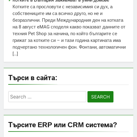
Котките в България заживяват в умни домове
Котките са прословути с независимия си дух, а
собствениците им са всичко друго, но не и
безразлични. Преди Международния ден на котката
на 8 август eMAG споделя какво показват данните от
техния Pet Shop за начина, по който българите се
грижат за котките си – и тази година картината има
подчертано технологичен фон. Фонтани, автоматични
[…]
Търси в сайта:
Search
for:
Търсите ERP или CRM система?