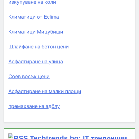
изкупуване на коли
Климатици от Eclima
Климатици Мицубиши
Шлайфане на бетон цени
Асфалтиране на улица
Соев восък цени
Асфалтиране на малки площи
премахване на адблу
Techtrends.bg: IT тенденции