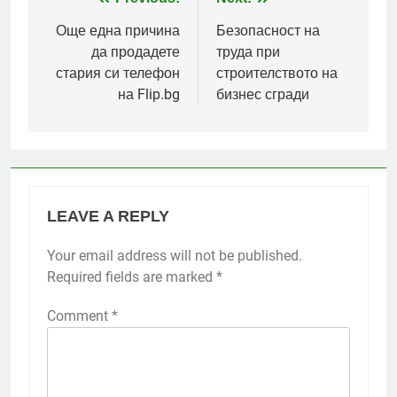
Post
navigation
Още една причина
Безопасност на
да продадете
труда при
стария си телефон
строителството на
на Flip.bg
бизнес сгради
LEAVE A REPLY
Your email address will not be published.
Required fields are marked
*
Comment
*