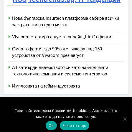
Нова българска insurtech платформа събира всички
застраховки на едно място
Vivacom стартира август с онлайн „Шок“ оферти
Смарт оферти с до 90% отстъпка за над 150
устройства от Vivacom през август
А1 затвърди лидерството си като най-голямата
технологична компания и системен интегратор
Имплозията на гейм индустрията
Newsmatic - News WordPress Theme 2026. Powered By
Този сайт използва бисквитки (cookies). Ако желаете
.
BlazeThemes
можете да научите повече тук.
Ok
Четете още