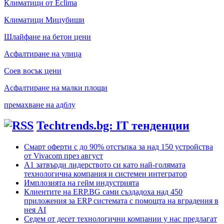
Климатици от Eclima
Климатици Мицубиши
Шлайфане на бетон цени
Асфалтиране на улица
Соев восък цени
Асфалтиране на малки площи
премахване на адблу
Techtrends.bg: IT тенденции
Смарт оферти с до 90% отстъпка за над 150 устройства
от Vivacom през август
А1 затвърди лидерството си като най-голямата
технологична компания и системен интегратор
Имплозията на гейм индустрията
Клиентите на ERP.BG сами създадоха над 450
приложения за ERP системата с помощта на вградения в
нея AI
Седем от десет технологични компании у нас предлагат