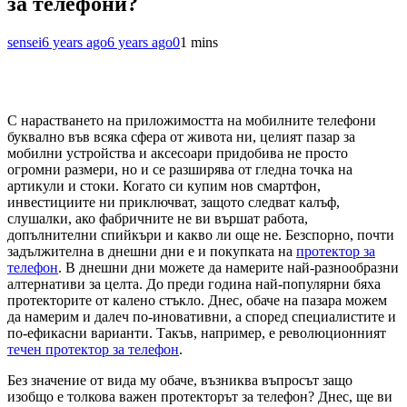
за телефони?
sensei
6 years ago
6 years ago
0
1 mins
С нарастването на приложимостта на мобилните телефони
буквално във всяка сфера от живота ни, целият пазар за
мобилни устройства и аксесоари придобива не просто
огромни размери, но и се разширява от гледна точка на
артикули и стоки. Когато си купим нов смартфон,
инвестициите ни приключват, защото следват калъф,
слушалки, ако фабричните не ви вършат работа,
допълнителни спийкъри и какво ли още не. Безспорно, почти
задължителна в днешни дни е и покупката на
протектор за
телефон
. В днешни дни можете да намерите най-разнообразни
алтернативи за целта. До преди година най-популярни бяха
протекторите от калено стъкло. Днес, обаче на пазара можем
да намерим и далеч по-иновативни, а според специалистите и
по-ефикасни варианти. Такъв, например, е революционният
течен протектор за телефон
.
Без значение от вида му обаче, възниква въпросът защо
изобщо е толкова важен протекторът за телефон? Днес, ще ви