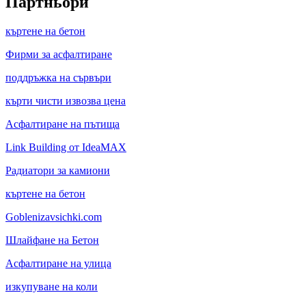
Партньори
къртене на бетон
Фирми за асфалтиране
поддръжка на сървъри
кърти чисти извозва цена
Асфалтиране на пътища
Link Building от IdeaMAX
Радиатори за камиони
къртене на бетон
Goblenizavsichki.com
Шлайфане на Бетон
Асфалтиране на улица
изкупуване на коли