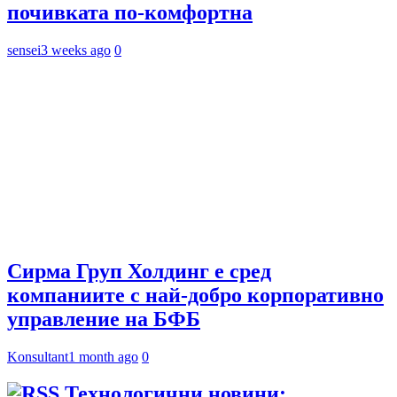
почивката по-комфортна
sensei
3 weeks ago
0
Сирма Груп Холдинг е сред
компаниите с най-добро корпоративно
управление на БФБ
Konsultant
1 month ago
0
Технологични новини: