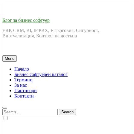
Skip
to
content
Блог за бизнес софтуер
ERP, CRM, BI, IP PBX, Е-търговия, Сигурност,
Виртуализация, Контрол на достъпа
Menu
Начало
Бизнес софтуерен каталог
Термини
За нас
Партньори
Контакти
Search
for: