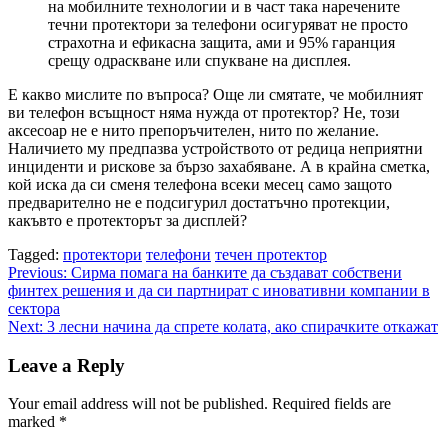
на мобилните технологии и в част така наречените
течни протектори за телефони осигуряват не просто
страхотна и ефикасна защита, ами и 95% гаранция
срещу одраскване или спукване на дисплея.
Е какво мислите по въпроса? Още ли смятате, че мобилният
ви телефон всъщност няма нужда от протектор? Не, този
аксесоар не е нито препоръчителен, нито по желание.
Наличието му предпазва устройството от редица неприятни
инциденти и рискове за бързо захабяване. А в крайна сметка,
кой иска да си сменя телефона всеки месец само защото
предварително не е подсигурил достатъчно протекции,
какъвто е протекторът за дисплей?
Tagged:
протектори
телефони
течен протектор
Post
Previous:
Сирма помага на банките да създават собствени
финтех решения и да си партнират с иновативни компании в
navigation
сектора
Next:
3 лесни начина да спрете колата, ако спирачките откажат
Leave a Reply
Your email address will not be published.
Required fields are
marked
*