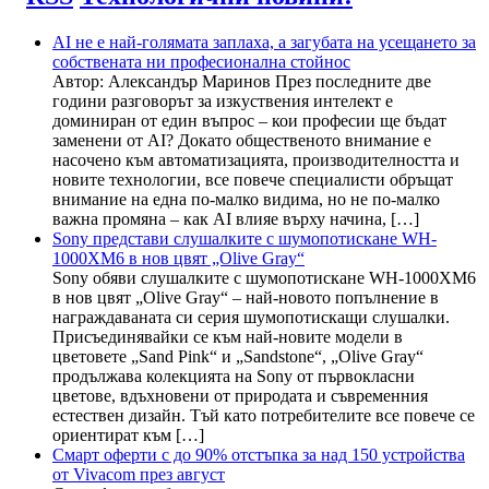
AI не е най-голямата заплаха, а загубата на усещането за
собствената ни професионална стойнос
Автор: Александър Маринов През последните две
години разговорът за изкуствения интелект е
доминиран от един въпрос – кои професии ще бъдат
заменени от AI? Докато общественото внимание е
насочено към автоматизацията, производителността и
новите технологии, все повече специалисти обръщат
внимание на една по-малко видима, но не по-малко
важна промяна – как AI влияе върху начина, […]
Sony представи слушалките с шумопотискане WH-
1000XM6 в нов цвят „Olive Gray“
Sony обяви слушалките с шумопотискане WH-1000XM6
в нов цвят „Olive Gray“ – най-новото попълнение в
награждаваната си серия шумопотискащи слушалки.
Присъединявайки се към най-новите модели в
цветовете „Sand Pink“ и „Sandstone“, „Olive Gray“
продължава колекцията на Sony от първокласни
цветове, вдъхновени от природата и съвременния
естествен дизайн. Тъй като потребителите все повече се
ориентират към […]
Смарт оферти с до 90% отстъпка за над 150 устройства
от Vivacom през август