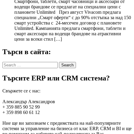
Смартфони, таблети, смарт часовници и аксесоари от
водещи брандове се предлагат на специални цени с
плановете Unlimited През август Vivacom предлага
специални „Смарт оферти“ с до 90% отстъпка за над 150
смарт устройства с 24-месечен договор с плановете
Unlimited. Кампанията предлага смартфони, таблети и
смарт аксесоари на водещи брандове на атрактивни
цени за всеки стил […]
Търси в сайта:
Search
for:
Търсите ERP или CRM система?
Свържете се с нас:
Александър Александров
+ 359 885 90 52 99
+ 359 898 60 61 12
Ние ще ви запознаем с предимствата на най-популярните
системи за управление на бизнеса от клас ERP, CRM и BI и ще
ви помогнем да изберете най-подходящата за Вас.