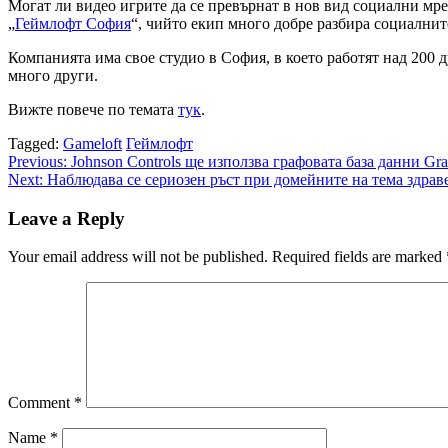
Могат ли видео игрите да се превърнат в нов вид социални мреж
„
Геймлофт София
“, чийто екип много добре разбира социалнит
Компанията има свое студио в София, в което работят над 200
много други.
Вижте повече по темата
тук
.
Tagged:
Gameloft
Геймлофт
Post
Previous:
Johnson Controls ще използва графовата база данни Gr
Next:
Наблюдава се сериозен ръст при домейните на тема здрав
navigation
Leave a Reply
Your email address will not be published.
Required fields are marked
Comment
*
Name
*