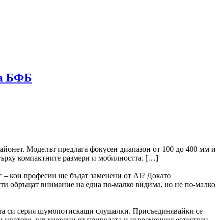
на БФБ
айонет. Моделът предлага фокусен диапазон от 100 до 400 мм и
 върху компактните размери и мобилността. […]
 – кои професии ще бъдат заменени от AI? Докато
ти обръщат внимание на една по-малко видима, но не по-малко
ата си серия шумопотискащи слушалки. Присъединявайки се
ни цветове, вдъхновени от природата и съвременния естествен