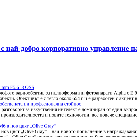
 с най-добро корпоративно управление 
0 mm F5.6–8 OSS
лефото вариообектив за пълноформатни фотоапарати Alpha с E б
обекти. Обективът е с тегло около 654 г и е разработен с акцент
а собствената ни професионална стойнос
разговорът за изкуствения интелект е доминиран от един въпрос
 производителността и новите технологии, все повече специалис
 в нов цвят „Olive Gray“
ов цвят „Olive Gray“ – най-новото попълнение в награждаван
one“, „Olive Gray“ продължава колекцията на Sony от първоклас