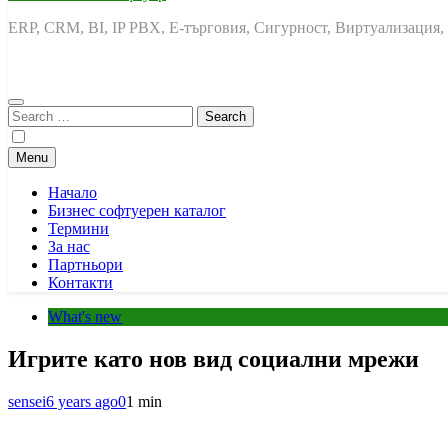
ERP, CRM, BI, IP PBX, Е-търговия, Сигурност, Виртуализация,
Search
for:
Menu
Начало
Бизнес софтуерен каталог
Термини
За нас
Партньори
Контакти
What's new
Игрите като нов вид социални мрежи
sensei
6 years ago
0
1 min