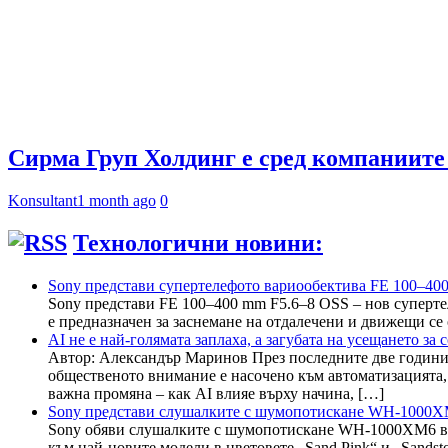
Сирма Груп Холдинг е сред компаниите
Konsultant
1 month ago
0
Технологични новини:
Sony представи супертелефото вариообектива FE 100–40
Sony представи FE 100–400 mm F5.6–8 OSS – нов суперте
е предназначен за заснемане на отдалечени и движещи се 
AI не е най-голямата заплаха, а загубата на усещането з
Автор: Александър Маринов През последните две години 
общественото внимание е насочено към автоматизацията,
важна промяна – как AI влияе върху начина, […]
Sony представи слушалките с шумопотискане WH-1000XM6
Sony обяви слушалките с шумопотискане WH-1000XM6 в н
към най-новите модели в цветовете „Sand Pink“ и „Sandst