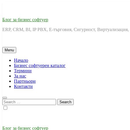
Skip
to
content
Блог за бизнес софтуер
ERP, CRM, BI, IP PBX, Е-търговия, Сигурност, Виртуализация,
Menu
Начало
Бизнес софтуерен каталог
Термини
За нас
Партньори
Контакти
Search
for:
Блог за бизнес софтуер