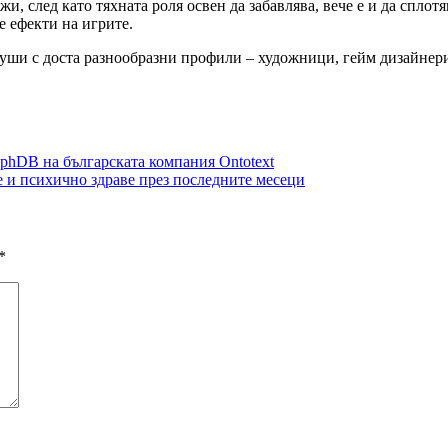
и, след като тяхната роля освен да забавлява, вече е и да сплот
е ефекти на игрите.
 души с доста разнообразни профили – художници, гейм дизайне
aphDB на българската компания Ontotext
е и психично здраве през последните месеци
*