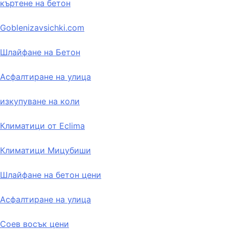
къртене на бетон
Goblenizavsichki.com
Шлайфане на Бетон
Асфалтиране на улица
изкупуване на коли
Климатици от Eclima
Климатици Мицубиши
Шлайфане на бетон цени
Асфалтиране на улица
Соев восък цени