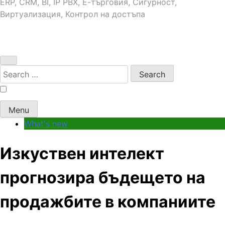
ERP, CRM, BI, IP PBX, Е-търговия, Сигурност,
Виртуализация, Контрол на достъпа
Search
for:
Menu
What's new
Изкуствен интелект
прогнозира бъдещето на
продажбите в компаниите