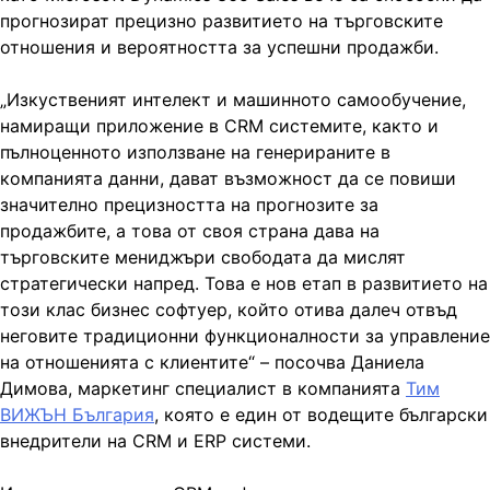
прогнозират прецизно развитието на търговските
отношения и вероятността за успешни продажби.
„Изкуственият интелект и машинното самообучение,
намиращи приложение в CRM системите, както и
пълноценното използване на генерираните в
компанията данни, дават възможност да се повиши
значително прецизността на прогнозите за
продажбите, а това от своя страна дава на
търговските мениджъри свободата да мислят
стратегически напред. Това е нов етап в развитието на
този клас бизнес софтуер, който отива далеч отвъд
неговите традиционни функционалности за управление
на отношенията с клиентите“ – посочва Даниела
Димова, маркетинг специалист в компанията
Тим
ВИЖЪН България
, която е един от водещите български
внедрители на CRM и ERP системи.