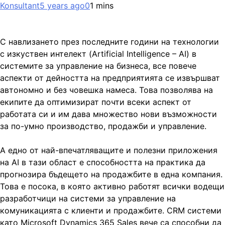
Konsultant
5 years ago
0
1 mins
С навлизането през последните години на технологии
с изкуствен интелект (Artificial Intelligence – AI) в
системите за управление на бизнеса, все повече
аспекти от дейността на предприятията се извършват
автономно и без човешка намеса. Това позволява на
екипите да оптимизират почти всеки аспект от
работата си и им дава множество нови възможности
за по-умно производство, продажби и управление.
А едно от най-впечатляващите и полезни приложения
на AI в тази област е способността на практика да
прогнозира бъдещето на продажбите в една компания.
Това е посока, в която активно работят всички водещи
разработчици на системи за управление на
комуникацията с клиенти и продажбите. CRM системи
като Microsoft Dynamics 365 Sales вече са способни да