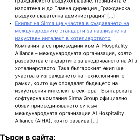
гражданското въздухоплаване. Позицията е
изпратена и до Главна дирекция „Гражданска
въздухоплавателна администрация“ […]
Екипът на Sirma ще участва в създаването на
международните стандарти за навлизане на
изкуствен интелект в хотелиерството
Компанията се присъедини към AI Hospitality
Alliance – международната организация, която
разработва стандартите за внедряването на AI в
хотелиерството. Така българският екип ще
участва в изграждането на технологичните
рамки, които ще определят бъдещето на
изкуствения интелект в сектора Българската
софтуерна компания Sirma Group официално
обяви присъединяването си към
международната организация AI Hospitality
Alliance (AIHA), която развива […]
Търси в сайта: