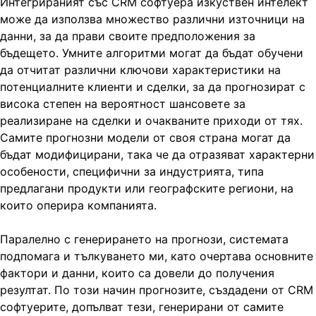
Интегрираният със CRM софтуера изкуствен интелект
може да използва множество различни източници на
данни, за да прави своите предположения за
бъдещето. Умните алгоритми могат да бъдат обучени
да отчитат различни ключови характеристики на
потенциалните клиенти и сделки, за да прогнозират с
висока степен на вероятност шансовете за
реализиране на сделки и очакваните приходи от тях.
Самите прогнозни модели от своя страна могат да
бъдат модифицирани, така че да отразяват характерни
особености, специфични за индустрията, типа
предлагани продукти или географските региони, на
които оперира компанията.
Паралелно с генерирането на прогнози, системата
подпомага и тълкуването ми, като очертава основните
фактори и данни, които са довели до получения
резултат. По този начин прогнозите, създадени от CRM
софтуерите, допълват тези, генерирани от самите