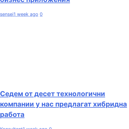
sensei
1 week ago
0
Седем от десет технологични
компании у нас предлагат хибридна
работа
Konsultant
1 week ago
0