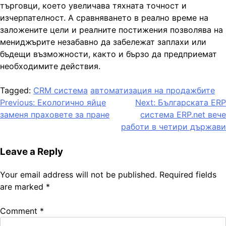
търговци, което увеличава тяхната точност и
изчерпателност. А сравняването в реално време на
заложените цели и реалните постижения позволява на
мениджърите незабавно да забележат заплахи или
бъдещи възможности, както и бързо да предприемат
необходимите действия.
Tagged:
CRM система
автоматизация на продажбите
Post
Previous:
Екологично яйце
Next:
Българската ERP
заменя праховете за пране
система ERP.net вече
navigation
работи в четири държави
Leave a Reply
Your email address will not be published.
Required fields
are marked
*
Comment
*