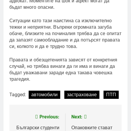
адвокат. Моментите на шок и афект могат да
бъдат много опасни.
Ситуации като тази наистина са изключително
тежки и неприятни. Въпреки огромната загуба
обаче, близките на починалия трябва да се опитат
да запазят самообладание и да потърсят правата
си, колкото и да е трудно това.
Правата и обезщетенията зависят от конкретния
случай, но трябва винаги да ги има и винаги да
бъдат уважавани заради една такава човешка
трагедия.
Tagged:
автомобили
застраховане
ПТП
Previous:
Next:
Post
navigation
Български студенти
Опаковките стават