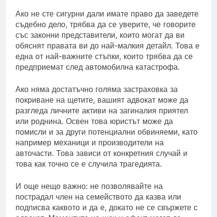
Ако не сте сигурни дали имате право да заведете
съдебно дело, трябва да се уверите, че говорите
със законни представители, които могат да ви
обяснят правата ви до най-малкия детайл. Това е
една от най-важните стъпки, които трябва да се
предприемат след автомобилна катастрофа.
Ако няма достатъчно голяма застраховка за
покриване на щетите, вашият адвокат може да
разгледа личните активи на загиналия приятел
или роднина. Освен това юристът може да
помисли и за други потенциални обвиняеми, като
например механици и производители на
авточасти. Това зависи от конкретния случай и
това как точно се е случила трагедията.
И още нещо важно: не позволявайте на
пострадал член на семейството да казва или
подписва каквото и да е, докато не се свържете с