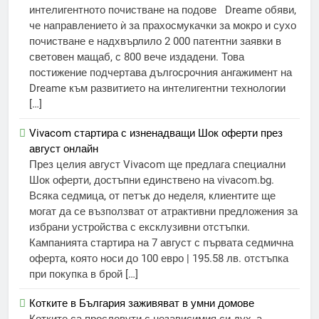
интелигентното почистване на подове Dreame обяви,
че направлението ѝ за прахосмукачки за мокро и сухо
почистване е надхвърлило 2 000 патентни заявки в
световен мащаб, с 800 вече издадени. Това
постижение подчертава дългосрочния ангажимент на
Dreame към развитието на интелигентни технологии
[…]
Vivacom стартира с изненадващи Шок оферти през
август онлайн
През целия август Vivacom ще предлага специални
Шок оферти, достъпни единствено на vivacom.bg.
Всяка седмица, от петък до неделя, клиентите ще
могат да се възползват от атрактивни предложения за
избрани устройства с ексклузивни отстъпки.
Кампанията стартира на 7 август с първата седмична
оферта, която носи до 100 евро | 195.58 лв. отстъпка
при покупка в брой […]
Котките в България заживяват в умни домове