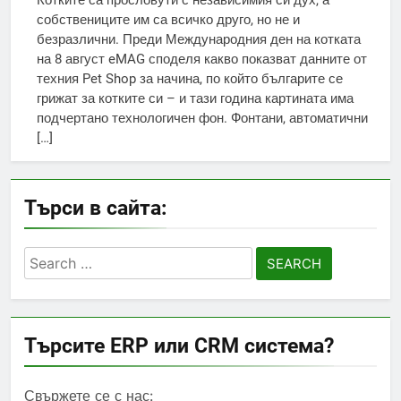
Котките са прословути с независимия си дух, а
собствениците им са всичко друго, но не и
безразлични. Преди Международния ден на котката
на 8 август eMAG споделя какво показват данните от
техния Pet Shop за начина, по който българите се
грижат за котките си – и тази година картината има
подчертано технологичен фон. Фонтани, автоматични
[…]
Търси в сайта:
Search
for:
Търсите ERP или CRM система?
Свържете се с нас: