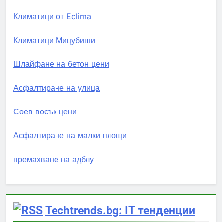
Климатици от Eclima
Климатици Мицубиши
Шлайфане на бетон цени
Асфалтиране на улица
Соев восък цени
Асфалтиране на малки площи
премахване на адблу
Techtrends.bg: IT тенденции