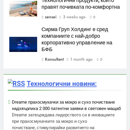
Технологични продукти, които
правят почивката по-комфортна
sensei
3 weeks ago
0
Сирма Груп Холдинг е сред
компаниите с най-добро
корпоративно управление на
БФБ
Konsultant
1 month ago
0
Технологични новини:
Dreame прахосмукачки за мокро и сухо почистване
надхвърлиха 2 000 патентни заявки в световен мащаб
Dreame затвърждава лидерството си в иновациите
при прахосмукачките за мокро и сухо
почистване, стимулирайки развитието на