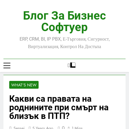
Skip
to
Блог За Бизнес
content
Софтуер
ERP, CRM, BI, IP PBX, Е-Търговия, Сигурност,
Виртуализация, Контрол На Достъпа
WHAT'S NEW
Какви са правата на
роднините при смърт на
близък в ПТП?
0
Sensei
5 Years Ago
1 Mins