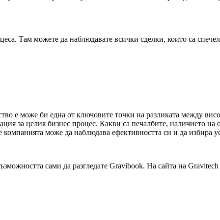
цеса. Там можете да наблюдавате всички сделки, които са спечел
ство е може би една от ключовите точки на разликата между ви
ация за целия бизнес процес. Какви са печалбите, наличието на
е компанията може да наблюдава ефективността си и да избира у
ъзможността сами да разгледате Gravibook. На сайта на Gravitec