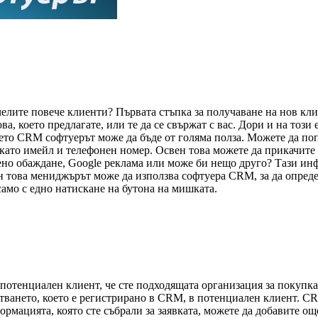
челите повече клиенти? Първата стъпка за получаване на нов к
това, което предлагате, или те да се свържат с вас. Дори и на тоз
дето CRM софтуерът може да бъде от голяма полза. Можете да по
 като имейл и телефонен номер. Освен това можете да прикачите
но обаждане, Google реклама или може би нещо друго? Тази инфо
 това мениджърът може да използва софтуера CRM, за да опреде
 само с едно натискане на бутона на мишката.
е потенциален клиент, че сте подходящата организация за покупк
тването, което е регистрирано в CRM, в потенциален клиент. CR
ацията, която сте събрали за заявката, можете да добавите още