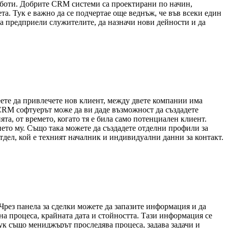
работи. Добрите CRM системи са проектирани по начин,
та. Тук е важно да се подчертае още веднъж, че във всеки един
а предприели служителите, да назначи нови дейности и да
ете да привлечете нов клиент, между двете компании има
CRM софтуерът може да ви даде възможност да създадете
та, от времето, когато тя е била само потенциален клиент.
ето му. Също така можете да създадете отделни профили за
тдел, кой е техният началник и индивидуални данни за контакт.
 Чрез панела за сделки можете да запазите информация и да
 на процеса, крайната дата и стойността. Тази информация се
ук също мениджърът проследява процеса, задава задачи и