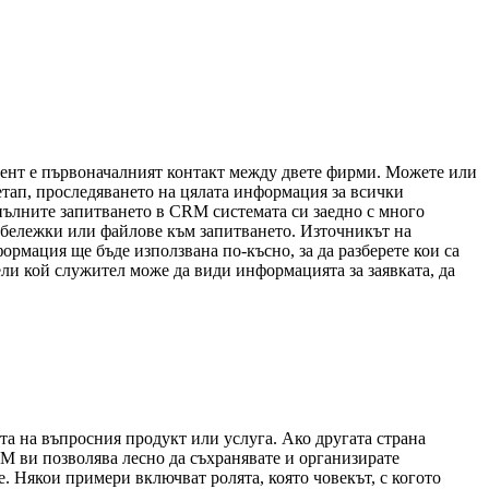
лиент е първоначалният контакт между двете фирми. Можете или
и етап, проследяването на цялата информация за всички
пълните запитването в CRM системата си заедно с много
 бележки или файлове към запитването. Източникът на
рмация ще бъде използвана по-късно, за да разберете кои са
ли кой служител може да види информацията за заявката, да
ата на въпросния продукт или услуга. Ако другата страна
M ви позволява лесно да съхранявате и организирате
. Някои примери включват ролята, която човекът, с когото