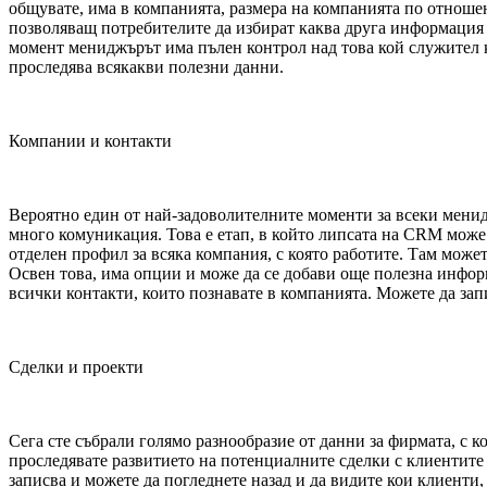
общувате, има в компанията, размера на компанията по отноше
позволяващ потребителите да избират каква друга информация м
момент мениджърът има пълен контрол над това кой служител 
проследява всякакви полезни данни.
Компании и контакти
Вероятно един от най-задоволителните моменти за всеки менид
много комуникация. Това е етап, в който липсата на CRM може
отделен профил за всяка компания, с която работите. Там может
Освен това, има опции и може да се добави още полезна инфор
всички контакти, които познавате в компанията. Можете да зап
Сделки и проекти
Сега сте събрали голямо разнообразие от данни за фирмата, с к
проследявате развитието на потенциалните сделки с клиентите с
записва и можете да погледнете назад и да видите кои клиенти