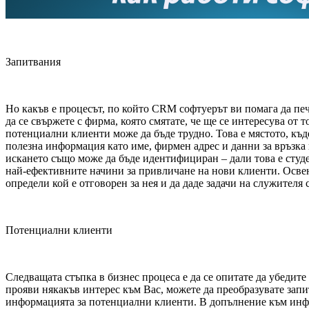
Запитвания
Но какъв е процесът, по който CRM софтуерът ви помага да пе
да се свържете с фирма, която смятате, че ще се интересува от 
потенциални клиенти може да бъде трудно. Това е мястото, къ
полезна информация като име, фирмен адрес и данни за връзка
искането също може да бъде идентифициран – дали това е студе
най-ефективните начини за привличане на нови клиенти. Освен
определи кой е отговорен за нея и да даде задачи на служителя
Потенциални клиенти
Следващата стъпка в бизнес процеса е да се опитате да убедит
прояви някакъв интерес към Вас, можете да преобразувате запи
информацията за потенциални клиенти. В допълнение към информ