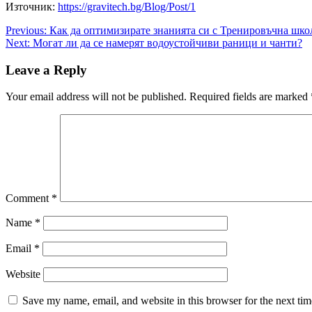
Източник:
https://gravitech.bg/Blog/Post/1
Post
Previous:
Как да оптимизирате знанията си с Тренировъчна шко
Next:
Могат ли да се намерят водоустойчиви раници и чанти?
navigation
Leave a Reply
Your email address will not be published.
Required fields are marked
Comment
*
Name
*
Email
*
Website
Save my name, email, and website in this browser for the next ti