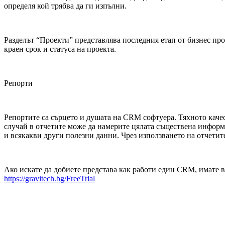
определя кой трябва да ги изпълни.
Разделът “Проекти” представлява последния етап от бизнес про
краен срок и статуса на проекта.
Репорти
Репортите са сърцето и душата на CRM софтуера. Тяхното каче
случай в отчетите може да намерите цялата съществена информ
и всякакви други полезни данни. Чрез използването на отчетит
Ако искате да добиете представа как работи един
CRM,
и
мате в
https://gravitech.bg/FreeTrial