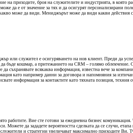
ние на приходите, броя на служителите и индустрията, в която 
оже да е от значение за тях и да осигурят персонализирани поле
какво може да види. Мениджърът може да види какви действия с
жър или служител е осигуряването на нов клиент. Преди да успе
 да бъде кошмар, а притежанието на CRM – голямо облекчение. 
е да съхранявате всякаква информация, известна вече за компания
мация като например данни за договора и напомняния за изтичан
исвате информация за контактите като тяхната позиция, техния о
оято работите. Вие сте готови за ежедневна бизнес комуникация.
и. Можете да зададете вероятността сделката да се случи, етапа
, служители и стратегии увеличават максимално приходите Ви. Т