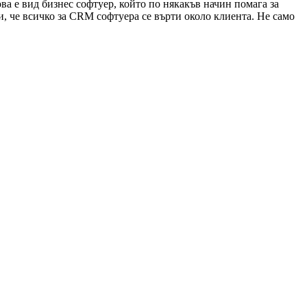
ва е вид бизнес софтуер, който по някакъв начин помага за
и, че всичко за CRM софтуера се върти около клиента. Не само