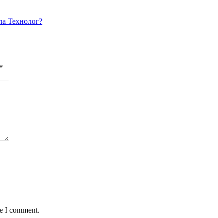
ла Технолог?
*
me I comment.