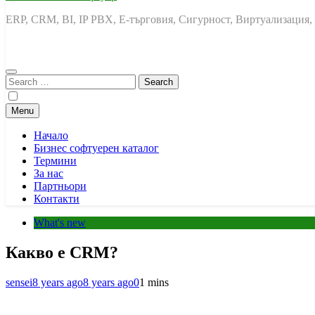
ERP, CRM, BI, IP PBX, Е-търговия, Сигурност, Виртуализация,
Search
for:
Menu
Начало
Бизнес софтуерен каталог
Термини
За нас
Партньори
Контакти
What's new
Какво е CRM?
sensei
8 years ago
8 years ago
0
1 mins