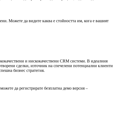
ени. Можете да видите каква е стойността им, кога е вашият
сококачествени и нискокачествени CRM системи. В идеалния
 отворени сделки, източник на спечелени потенциални клиенти
спешна бизнес стратегия.
h можете да регистрирате безплатна демо версия –