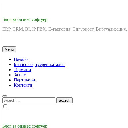
Skip
to
content
Блог за бизнес софтуер
ERP, CRM, BI, IP PBX, Е-търговия, Сигурност, Виртуализация,
Menu
Начало
Бизнес софтуерен каталог
Термини
За нас
Партньори
Контакти
Search
for:
Блог за бизнес софтуер