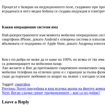
Процесът е базиран на индукционното поле, създавано при прот
вградената в него медна бобина се създава индукция и електрич
Какви операционни системи има
Най-разпространените към момента мобилни операционни систем
смартфони iPhone, докато Android е отворена система и използ
ябълковата се подхранва от Apple Store, докато Андроид използв
Коя е по-добра не може да се каже на 100%, но всяка от тях им
са доминиращите на мобилния пазар.
Ако желаете и Вие да притежавате съвременен иновативен смар
мобилни телефони на отлични цени и с гаранция за пълна функц
също да поръчате любимия си апарат на лизинг с изгодни услов
Tagged:
смартфон
Post
Previous:
Nuvei придобива в кеш всички акции на финтех компа
Next:
Веган сладки срещу традиционните – кои са по-добри?
navigation
Leave a Reply