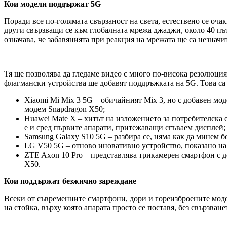
Кои модели поддържат 5G
Поради все по-голямата свързаност на света, естествено се оч
други свързващи се към глобалната мрежа джаджи, около 40 път
означава, че забавянията при реакция на мрежата ще са незнач
Тя ще позволява да гледаме видео с много по-висока резолюция
флагмански устройства ще добавят поддръжката на 5G. Това са
Xiaomi Mi Mix 3 5G – обичайният Mix 3, но с добавен м
модем Snapdragon X50;
Huawei Mate X – хитът на изложението за потребителска 
е и сред първите апарати, притежаващи сгъваем дисплей;
Samsung Galaxy S10 5G – разбира се, няма как да минем 
LG V50 5G – отново иновативно устройство, показано на
ZTE Axon 10 Pro – представлява трикамерен смартфон с 
X50.
Кои поддържат безжично зареждане
Всеки от съвременните смартфони, дори и гореизброените моде
на стойка, върху която апарата просто се поставя, без свързван