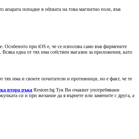
о апарата попадне в обхвата на това магнитно поле, във
. Особеното при iOS е, че се използва само във фирмените
 Всяка една от тях има собствен магазин за приложения, като
т тях има и своите почитатели и противници, но е факт, че те
ика втора ръка
Restore.bg Тук Ви очакват употребявани
упката си и при желание да я върнете или замените с друга, а