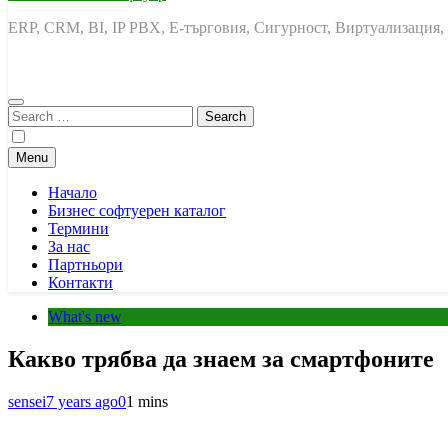
ERP, CRM, BI, IP PBX, Е-търговия, Сигурност, Виртуализация,
Search
for:
Menu
Начало
Бизнес софтуерен каталог
Термини
За нас
Партньори
Контакти
What's new
Какво трябва да знаем за смартфоните
sensei
7 years ago
0
1 mins