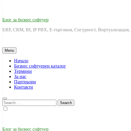
Skip
to
content
Блог за бизнес софтуер
ERP, CRM, BI, IP PBX, Е-търговия, Сигурност, Виртуализация,
Menu
Начало
Бизнес софтуерен каталог
Термини
За нас
Партньори
Контакти
Search
for:
Блог за бизнес софтуер