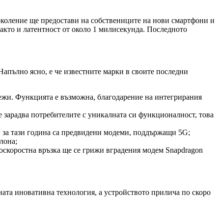
поколение ще предостави на собствениците на нови смартфони и
както и латентност от около 1 милисекунда. Последното
 Напълно ясно, е че известните марки в своите последни
режи. Функцията е възможна, благодарение на интегрирания
е зарадва потребителите с уникалната си функционалност, това
и за тази година са предвидени модеми, поддържащи 5G;
лона;
оскоростна връзка ще се грижи вградения модем Snapdragon
ата иновативна технология, а устройството прилича по скоро