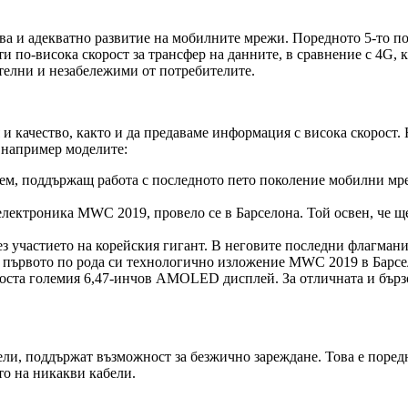
аква и адекватно развитие на мобилните мрежи. Поредното 5-то 
и по-висока скорост за трансфер на данните, в сравнение с 4G, 
ителни и незабележими от потребителите.
 и качество, както и да предаваме информация с висока скорост.
 например моделите:
одем, поддържащ работа с последното пето поколение мобилни м
електроника MWC 2019, провело се в Барселона. Той освен, че щ
без участието на корейския гигант. В неговите последни флагман
 първото по рода си технологично изложение MWC 2019 в Барсе
доста големия 6,47-инчов AMOLED дисплей. За отличната и бърз
ли, поддържат възможност за безжично зареждане. Това е поредн
ето на никакви кабели.