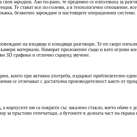
на своя зародиш. Ако по-рано, те предимно се използваха за разг
енция. Те стават все по-големи, а в технологично отношение, вс
ъжка, безжично зареждане и настоящите операционни системи. За
провеждане на входящи и изходящи разговори. Те по скоро изпъл
м камери материали. Намират приложение също и като игрови кон
ви 3D графики и отлично съраунд звучене.
ерии, които при активна употреба, издържат приблизително един
ения се отличават с достатъчна производителност както от проце
, а корпусите им са покрити със закалено стъкло, което обаче е 
р за пръстови отпечатъци, а бутоните в долната част на екрана 