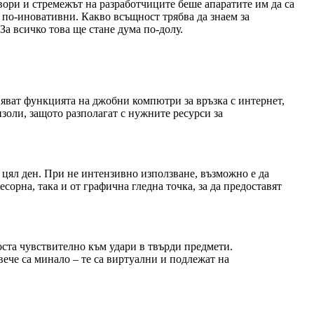
овори и стремежът на разработчиците беше апаратите им да са
е по-иновативни. Какво всъщност трябва да знаем за
 всичко това ще стане дума по-долу.
няват функцията на джобни компютри за връзка с интернет,
золи, защото разполагат с нужните ресурси за
 цял ден. При не интензивно използване, възможно е да
сорна, така и от графична гледна точка, за да предоставят
доста чувствително към удари в твърди предмети.
вече са минало – те са виртуални и подлежат на