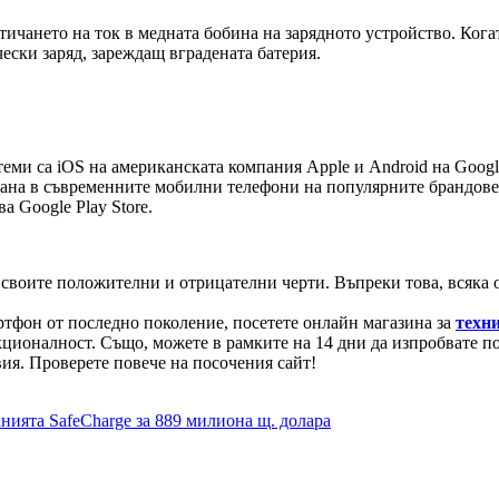
ичането на ток в медната бобина на зарядното устройство. Когат
ески заряд, зареждащ вградената батерия.
и са iOS на американската компания Apple и Android на Google
вана в съвременните мобилни телефони на популярните брандове.
а Google Play Store.
а своите положителни и отрицателни черти. Въпреки това, всяка о
тфон от последно поколение, посетете онлайн магазина за
техн
ионалност. Също, можете в рамките на 14 дни да изпробвате пок
ия. Проверете повече на посочения сайт!
нията SafeCharge за 889 милиона щ. долара