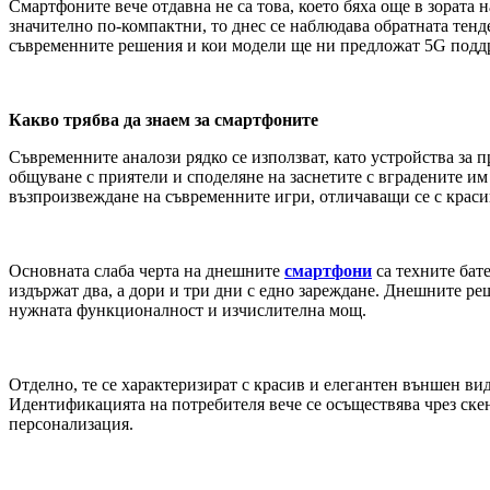
Смартфоните вече отдавна не са това, което бяха още в зората 
значително по-компактни, то днес се наблюдава обратната тенд
съвременните решения и кои модели ще ни предложат 5G поддр
Какво трябва да знаем за смартфоните
Съвременните аналози рядко се използват, като устройства за 
общуване с приятели и споделяне на заснетите с вградените и
възпроизвеждане на съвременните игри, отличаващи се с краси
Основната слаба черта на днешните
смартфони
са техните бат
издържат два, а дори и три дни с едно зареждане. Днешните реш
нужната функционалност и изчислителна мощ.
Отделно, те се характеризират с красив и елегантен външен вид
Идентификацията на потребителя вече се осъществява чрез скене
персонализация.