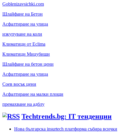
Goblenizavsichki.com
Шлайфане на Бетон
Асфалтиране на улица
изкупуване на коли
Климатици от Eclima
Климатици Мицубиши
Шлайфане на бетон цени
Асфалтиране на улица
Соев восък цени
Асфалтиране на малки площи
премахване на адблу
Techtrends.bg: IT тенденции
Нова българска insurtech платформа събира всички