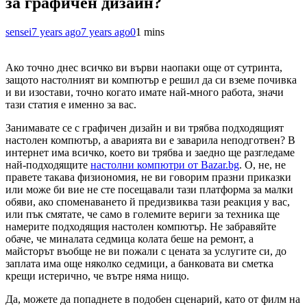
за графичен дизайн?
sensei
7 years ago
7 years ago
0
1 mins
Ако точно днес всичко ви върви наопаки още от сутринта,
защото настолният ви
компютър
е решил да си вземе почивка
и ви изостави, точно когато имате най-много работа, значи
тази статия е именно за вас.
Занимавате се с графичен дизайн и ви трябва подходящият
настолен компютър, а аварията ви е заварила неподготвен? В
интернет има всичко, което ви трябва и заедно ще разгледаме
най-подходящите
настолни компютри от Bazar.bg
. О, не, не
правете такава физиономия, не ви говорим празни приказки
или може би вие не сте посещавали тази платформа за малки
обяви, ако споменаването й предизвиква тази реакция у вас,
или пък смятате, че само в големите вериги за техника ще
намерите подходящия настолен компютър. Не забравяйте
обаче, че миналата седмица колата беше на ремонт, а
майсторът въобще не ви пожали с цената за услугите си, до
заплата има още няколко седмици, а банковата ви сметка
крещи истерично, че вътре няма нищо.
Да, можете да попаднете в подобен сценарий, като от филм на