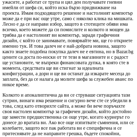
ужасите, а работат се трупа и цял ден получавате гневни
имейли от шефа си, който иска бързо придвижване на
проекта. Имам подходящото решение и настолният компютър
може да е при вас още утре, само с няколко клика на мишката.
Лесно е да се направи избор, защото в стотиците обяви има
всичко, което можете да си помислите и колкото и мощен да
трябва да е настолният ви компютър, заради графичния
дизайн, с който се занимавате, повярвайте ми, ще го откриете
именно тук. И това далеч не е най-добрата новина, защото
както знаете подобна покупка далеч не е евтина, но в Bazar.bg
цените са доста по-носки от те тези в магазините и с радост
ще установите, че въпреки финансовата дупка, в която сте в
момента, средствата ще ви стигнат за идеалната
конфигурации, а дори и ще ви останат да изкарате месеца до
заплата, без да се налага да молите шефа за служебен аванс по
никое време.
Колкото и апокалиптична да ви се струваше ситуацията тази
сутрин, винаги има решение и сигурно вече сте се убедили в
това, след като отворихте сайта, а може би вече поръчахте
своя настолен компютър за графичен дизайн, който достойно
ще замести предшественика си още утре, когато куриерът го
донесе до вратата ви. Ако все още изпитвате съмнения, или се
колебаете, защото все пак работата ви е специфична и се
притеснявате да не направите грешка, бъдете спокойни,