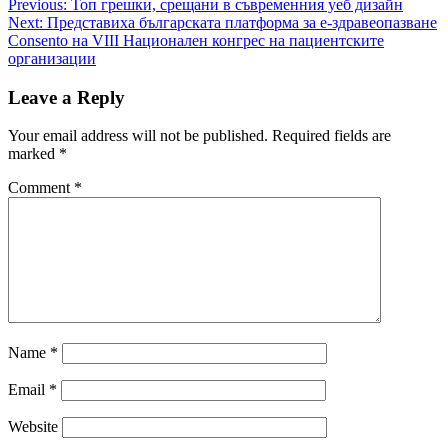
Post
Previous:
Топ грешки, срещани в съвременния уеб дизайн
Next:
Представиха българската платформа за е-здравеопазване
navigation
Consento на VIII Национален конгрес на пациентските
организации
Leave a Reply
Your email address will not be published.
Required fields are
marked
*
Comment
*
Name
*
Email
*
Website