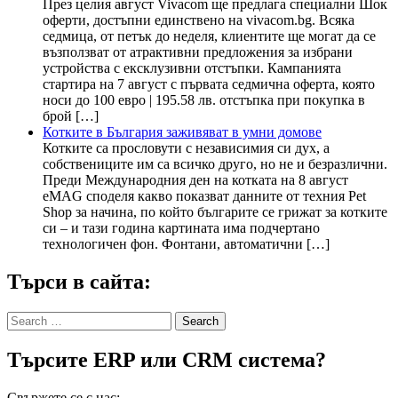
През целия август Vivacom ще предлага специални Шок
оферти, достъпни единствено на vivacom.bg. Всяка
седмица, от петък до неделя, клиентите ще могат да се
възползват от атрактивни предложения за избрани
устройства с ексклузивни отстъпки. Кампанията
стартира на 7 август с първата седмична оферта, която
носи до 100 евро | 195.58 лв. отстъпка при покупка в
брой […]
Котките в България заживяват в умни домове
Котките са прословути с независимия си дух, а
собствениците им са всичко друго, но не и безразлични.
Преди Международния ден на котката на 8 август
eMAG споделя какво показват данните от техния Pet
Shop за начина, по който българите се грижат за котките
си – и тази година картината има подчертано
технологичен фон. Фонтани, автоматични […]
Търси в сайта:
Search
for:
Търсите ERP или CRM система?
Свържете се с нас: