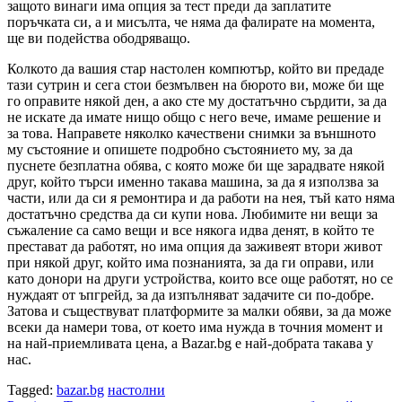
защото винаги има опция за тест преди да заплатите
поръчката си, а и мисълта, че няма да фалирате на момента,
ще ви подейства ободряващо.
Колкото да вашия стар настолен компютър, който ви предаде
тази сутрин и сега стои безмълвен на бюрото ви, може би ще
го оправите някой ден, а ако сте му достатъчно сърдити, за да
не искате да имате нищо общо с него вече, имаме решение и
за това. Направете няколко качествени снимки за външното
му състояние и опишете подробно състоянието му, за да
пуснете безплатна обява, с която може би ще зарадвате някой
друг, който търси именно такава машина, за да я използва за
части, или да си я ремонтира и да работи на нея, тъй като няма
достатъчно средства да си купи нова. Любимите ни вещи за
съжаление са само вещи и все някога идва денят, в който те
престават да работят, но има опция да заживеят втори живот
при някой друг, който има познанията, за да ги оправи, или
като донори на други устройства, които все още работят, но се
нуждаят от ъпгрейд, за да изпълняват задачите си по-добре.
Затова и съществуват платформите за малки обяви, за да може
всеки да намери това, от което има нужда в точния момент и
на най-приемливата цена, а Bazar.bg е най-добрата такава у
нас.
Tagged:
bazar.bg
настолни