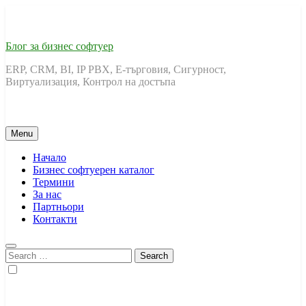
Skip
to
content
Блог за бизнес софтуер
ERP, CRM, BI, IP PBX, Е-търговия, Сигурност,
Виртуализация, Контрол на достъпа
Menu
Начало
Бизнес софтуерен каталог
Термини
За нас
Партньори
Контакти
Search
for: