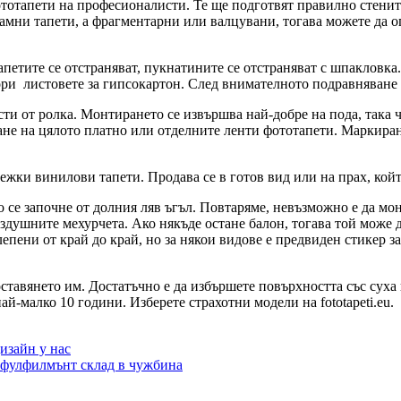
ототапети на професионалисти. Те ще подготвят правилно стените
амни тапети, а фрагментарни или валцувани, тогава можете да о
петите се отстраняват, пукнатините се отстраняват с шпакловка
 дори листовете за гипсокартон. След внимателното подравняване 
и от ролка. Монтирането се извършва най-добре на пода, така че 
ане на цялото платно или отделните ленти фототапети. Маркира
тежки винилови тапети. Продава се в готов вид или на прах, койт
то се започне от долния ляв ъгъл. Повтаряме, невъзможно е да м
ъздушните мехурчета. Ако някъде остане балон, тогава той може 
алепени от край до край, но за някои видове е предвиден стикер 
ставянето им. Достатъчно е да избършете повърхността със суха 
-малко 10 години. Изберете страхотни модели на fototapeti.eu.
изайн у нас
и фулфилмънт склад в чужбина