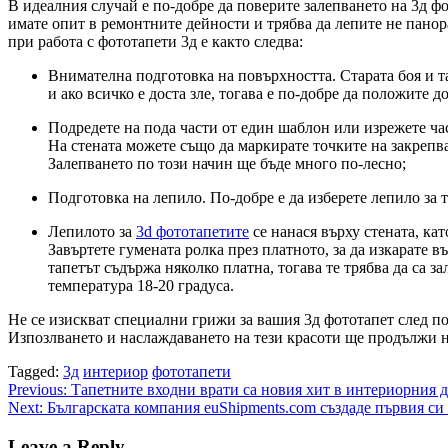
В идеалния случай е по-добре да поверите залепването на 3д ф
имате опит в ремонтните дейности и трябва да лепите не панор
при работа с фототапети 3д е както следва:
Внимателна подготовка на повърхността. Старата боя и та
и ако всичко е доста зле, тогава е по-добре да положите
Подредете на пода части от един шаблон или изрежете част
На стената можете също да маркирате точките на закрепв
Залепването по този начин ще бъде много по-лесно;
Подготовка на лепило. По-добре е да изберете лепило за 
Лепилото за
3d фототапетите
се нанася върху стената, ка
Завъртете гумената ролка през платното, за да изкарате в
тапетът съдържа няколко платна, тогава те трябва да са з
температура 18-20 градуса.
Не се изискват специални грижи за вашия 3д фототапет след по
Изпозлването и наслаждаването на тези красоти ще продължи най
Tagged:
3д
интериор
фототапети
Post
Previous:
Тапетните входни врати са новия хит в интериорния д
Next:
Българската компания euShipments.com създаде първия с
navigation
Leave a Reply