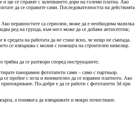
 и ще се справят с залепването дори на големи платна. Ако
питате да се справите сами. Последователността на действията
. Ако неравностите са сериозни, може да е необходима мазилка
идва ред на грунда, към него може да се добави антисептик;
в средата на работата да не стане ясно, че нещо не съвпада.
нето се извършва с молив с помощта на строителен нивелир.
о трябва да се разтвори според инструкциите;
онтирате панорамни фототапети сами – само с партньор.
да се пробие с игла и внимателно да се изравни платното. Ако
за припокриване. По-добре е да се работи с фототапети 3d при
кърпа, а понякога да извършвате и мокро почистване.