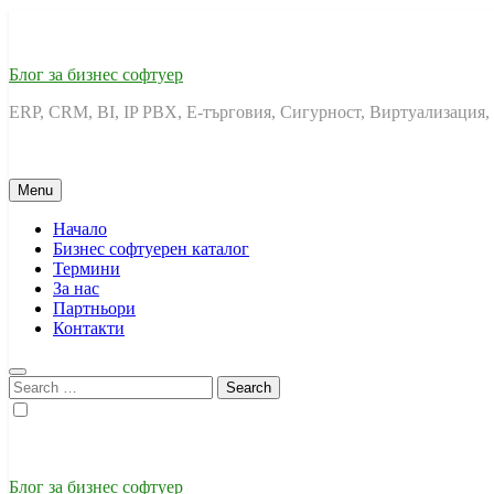
Skip
to
content
Блог за бизнес софтуер
ERP, CRM, BI, IP PBX, Е-търговия, Сигурност, Виртуализация,
Menu
Начало
Бизнес софтуерен каталог
Термини
За нас
Партньори
Контакти
Search
for:
Блог за бизнес софтуер