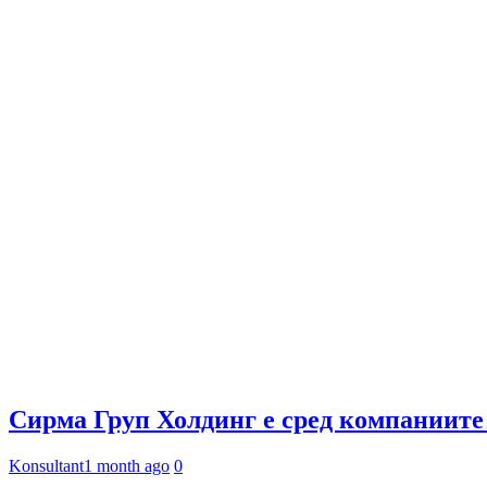
Сирма Груп Холдинг е сред компаниите
Konsultant
1 month ago
0