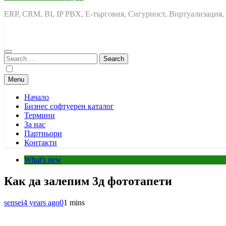
ERP, CRM, BI, IP PBX, Е-търговия, Сигурност, Виртуализация,
Search
for:
Menu
Начало
Бизнес софтуерен каталог
Термини
За нас
Партньори
Контакти
What's new
Как да залепим 3д фототапети
sensei
4 years ago
0
1 mins