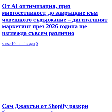
От AI оптимизация, през
многосетивност, до завръщане към
човешкото съдържание – дигиталният
маркетинг през 2026 година ще
изглежда съвсем различно
sensei
10 months ago
0
Сам Джаксън от Shopify разкри