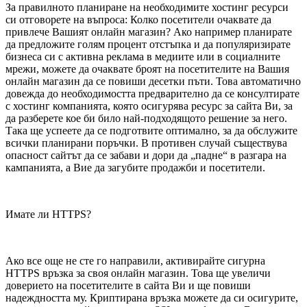
За правилното планиране на необходимите хостинг ресурси
си отговорете на въпроса: Колко посетители очаквате да
привлече Вашият онлайн магазин? Ако например планирате
да предложите голям процент отстъпка и да популяризирате
бизнеса си с активна реклама в медиите или в социалните
мрежи, можете да очаквате броят на посетителите на Вашия
онлайн магазин да се повиши десетки пъти. Това автоматично
довежда до необходимостта предварително да се консултирате
с хостинг компанията, която осигурява ресурс за сайта Ви, за
да разберете кое би било най-подходящото решение за него.
Така ще успеете да се подготвите оптимално, за да обслужите
всички планирани поръчки. В противен случай съществува
опасност сайтът да се забави и дори да „падне“ в разгара на
кампанията, а Вие да загубите продажби и посетители.
Имате ли HTTPS?
Ако все още не сте го направили, активирайте сигурна
HTTPS връзка за своя онлайн магазин. Това ще увеличи
доверието на посетителите в сайта Ви и ще повиши
надеждността му. Криптирана връзка можете да си осигурите,