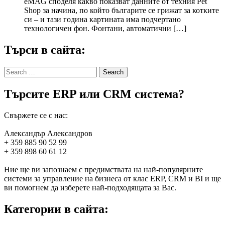
eMAG споделя какво показват данните от техния Pet
Shop за начина, по който българите се грижат за котките
си – и тази година картината има подчертано
технологичен фон. Фонтани, автоматични […]
Търси в сайта:
Search
for:
Търсите ERP или CRM система?
Свържете се с нас:
Александър Александров
+ 359 885 90 52 99
+ 359 898 60 61 12
Ние ще ви запознаем с предимствата на най-популярните
системи за управление на бизнеса от клас ERP, CRM и BI и ще
ви помогнем да изберете най-подходящата за Вас.
Категории в сайта: