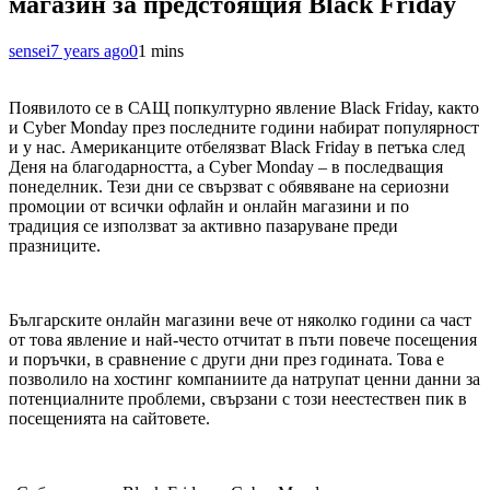
магазин за предстоящия Black Friday
sensei
7 years ago
0
1 mins
Появилото се в САЩ попкултурно явление Black Friday, както
и Cyber Monday през последните години набират популярност
и у нас. Американците отбелязват Black Friday в петъка след
Деня на благодарността, a Cyber Monday – в последващия
понеделник. Тези дни се свързват с обявяване на сериозни
промоции от всички офлайн и онлайн магазини и по
традиция се използват за активно пазаруване преди
празниците.
Българските онлайн магазини вече от няколко години са част
от това явление и най-често отчитат в пъти повече посещения
и поръчки, в сравнение с други дни през годината. Това е
позволило на хостинг компаниите да натрупат ценни данни за
потенциалните проблеми, свързани с този неестествен пик в
посещенията на сайтовете.