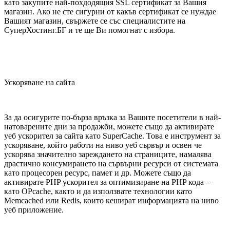
като закупите най-похдодящия SSL сертификат за Вашия
магазин. Ако не сте сигурни от какъв сертификат се нуждае
Вашият магазин, свържете се със специалистите на
СуперХостинг.БГ и те ще Ви помогнат с избора.
Ускоряване на сайта
За да осигурите по-бърза връзка за Вашите посетители в най-
натоварените дни за продажби, можете също да активирате
уеб ускорител за сайта като SuperCache. Това е инструмент за
ускоряване, който работи на ниво уеб сървър и освен че
ускорява значително зареждането на страниците, намалява
драстично консумирането на сървърни ресурси от системата
като процесорен ресурс, памет и др. Можете също да
активирате PHP ускорител за оптимизиране на PHP кода –
като OPcache, както и да използвате технологии като
Memcached или Redis, които кешират информацията на ниво
уеб приложение.