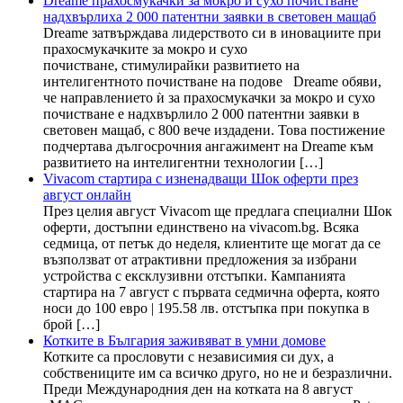
Dreame прахосмукачки за мокро и сухо почистване
надхвърлиха 2 000 патентни заявки в световен мащаб
Dreame затвърждава лидерството си в иновациите при
прахосмукачките за мокро и сухо
почистване, стимулирайки развитието на
интелигентното почистване на подове Dreame обяви,
че направлението ѝ за прахосмукачки за мокро и сухо
почистване е надхвърлило 2 000 патентни заявки в
световен мащаб, с 800 вече издадени. Това постижение
подчертава дългосрочния ангажимент на Dreame към
развитието на интелигентни технологии […]
Vivacom стартира с изненадващи Шок оферти през
август онлайн
През целия август Vivacom ще предлага специални Шок
оферти, достъпни единствено на vivacom.bg. Всяка
седмица, от петък до неделя, клиентите ще могат да се
възползват от атрактивни предложения за избрани
устройства с ексклузивни отстъпки. Кампанията
стартира на 7 август с първата седмична оферта, която
носи до 100 евро | 195.58 лв. отстъпка при покупка в
брой […]
Котките в България заживяват в умни домове
Котките са прословути с независимия си дух, а
собствениците им са всичко друго, но не и безразлични.
Преди Международния ден на котката на 8 август