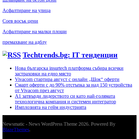
Асфалтиране на улица
Соев восък цени
Асфалтиране на малки площи
премахване на адблу
Techtrends.bg: IT тенденции
Нова българска insurtech платформа събира всички
застраховки на едно място
Vivacom стартира август с онлайн „Шок“ оферти
Смарт оферти с до 90% отстъпка за над 150 устройства
от Vivacom през август
А1 затвърди лидерството си като най-голямата
технологична компания и системен интегратор
Имплозията на гейм индустрията
Newsmatic - News WordPress Theme 2026. Powered By
BlazeThemes
.