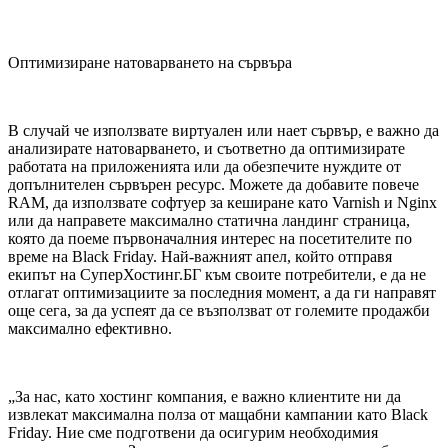
Оптимизиране натоварването на сървъра
В случай че използвате виртуален или нает сървър, е важно да
анализирате натоварването, и съответно да оптимизирате
работата на приложенията или да обезпечите нуждите от
допълнителен сървърен ресурс. Можете да добавите повече
RAM, да използвате софтуер за кеширане като Varnish и Nginx
или да направете максимално статична ландинг страница,
която да поеме първоначалния интерес на посетителите по
време на Black Friday. Най-важният апел, който отправя
екипът на СуперХостинг.БГ към своите потребители, е да не
отлагат оптимизациите за последния момент, а да ги направят
още сега, за да успеят да се възползват от големите продажби
максимално ефективно.
„За нас, като хостинг компания, е важно клиентите ни да
извлекат максимална полза от мащабни кампании като Black
Friday. Ние сме подготвени да осигурим необходимия