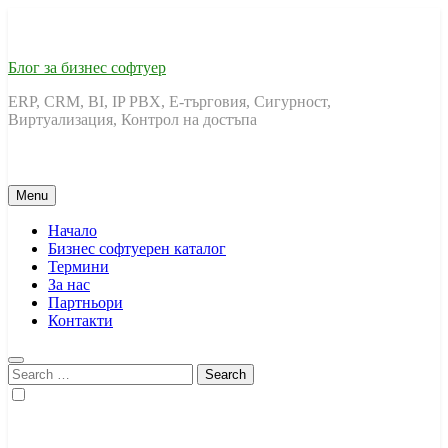
Skip
to
content
Блог за бизнес софтуер
ERP, CRM, BI, IP PBX, Е-търговия, Сигурност,
Виртуализация, Контрол на достъпа
Menu
Начало
Бизнес софтуерен каталог
Термини
За нас
Партньори
Контакти
Search
for: