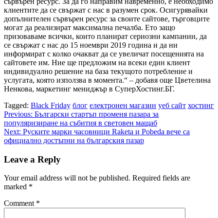
сървърен ресурс. За да го направим навременно, е необходимо
клиентите да се свържат с нас в разумен срок. Осигурявайки
допълнителен сървърен ресурс за своите сайтове, търговците
могат да реализират максимална печалба. Ето защо
призоваваме всички, които планират сериозни кампании, да
се свържат с нас до 15 ноември 2019 година и да ни
информират с колко очакват да се увеличат посещенията на
сайтовете им. Ние ще предложим на всеки един клиент
индивидуално решение на база текущото потребление и
услугата, която използва в момента.“ – добавя още Цветелина
Ненкова, маркетинг мениджър в СуперХостинг.БГ.
Tagged:
Black Friday
блог
електронен магазин
уеб сайт
хостинг
Post
Previous:
Български стартъп променя пазара за
популяризиране на събития в световен мащаб
navigation
Next:
Руските марки часовници Raketa и Pobeda вече са
официално достъпни на българския пазар
Leave a Reply
Your email address will not be published.
Required fields are
marked
*
Comment
*