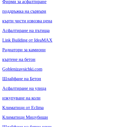
Фирми за асфалтиране
поддръжка на сървъри
кърти чисти извозва цена
Асфалтиране на пътища
Link Building от IdeaMAX
Радиатори за камиони
къртене на бетон
Goblenizavsichki.com
Шлайфане на Бетон
Асфалтиране на улица
изкупуване на коли
Климатици от Eclima
Климатици Мицубиши
Шлайфане на бетон цени