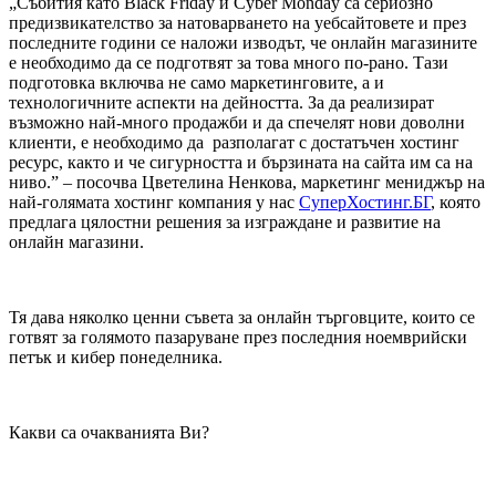
„Събития като Black Friday и Cyber Monday са сериозно
предизвикателство за натоварването на уебсайтовете и през
последните години се наложи изводът, че онлайн магазините
е необходимо да се подготвят за това много по-рано. Тази
подготовка включва не само маркетинговите, а и
технологичните аспекти на дейността. За да реализират
възможно най-много продажби и да спечелят нови доволни
клиенти, е необходимо да разполагат с достатъчен хостинг
ресурс, както и че сигурността и бързината на сайта им са на
ниво.” – посочва Цветелина Ненкова, маркетинг мениджър на
най-голямата хостинг компания у нас
СуперХостинг.БГ
, която
предлага цялостни решения за изграждане и развитие на
онлайн магазини.
Тя дава няколко ценни съвета за онлайн търговците, които се
готвят за голямото пазаруване през последния ноемврийски
петък и кибер понеделника.
Какви са очакванията Ви?