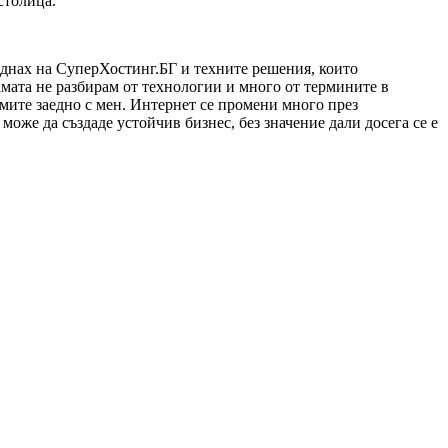
столица.
аднах на СуперХостинг.БГ и техните решения, които
амата не разбирам от технологии и много от термините в
емите заедно с мен. Интернет се промени много през
може да създаде устойчив бизнес, без значение дали досега се е