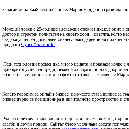
Залагайки на SaaS технологиите, Мария Найденова развива онл
Може ли човек с 28-годишен лекарски стаж и никакъв опит в о
доктор и страстен почитател на своето хоби – цветята, която н
създава успешен дигитален бизнес, благодарение на подкрепата
предлага
СуперХостинг.БГ
.
„Тези технологии промениха много нещата и показаха колко е ле
превърне в успешен предприемач и да изрази по най-добрия н
бизнеси с всички позитивни ефекти от това.“ – убедена е Мари
Когато говорим за онлайн бизнес, най-често става въпрос за тр
бизнес първо се позиционира в дигиталното пространство и сле
Въпреки че няма никакъв опит в дигиталния маркетинг, първон
сватби и други поводи. Сайтът бързо увеличава своята популяр