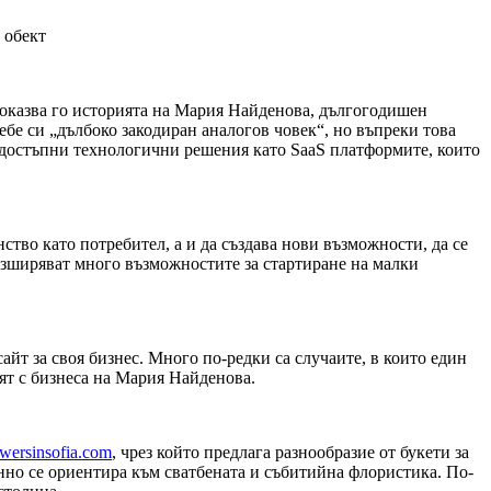
 обект
доказва го историята на Мария Найденова, дългогодишен
ебе си „дълбоко закодиран аналогов човек“, но въпреки това
и достъпни технологични решения като SaaS платформите, които
ство като потребител, а и да създава нови възможности, да се
азширяват много възможностите за стартиране на малки
айт за своя бизнес. Много по-редки са случаите, в които един
ят с бизнеса на Мария Найденова.
wersinsofia.com
, чрез който предлага разнообразие от букети за
енно се ориентира към сватбената и събитийна флористика. По-