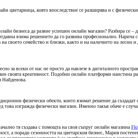
айн цветарница, която впоследствие се разширява и с физически
нлайн бизнеса да развие успешен онлайн магазин? Разбира се – 
еотдавна взима решението да го развива професионално. Нарича с
 на своето семейство и близки, както и на наличието на лесни 
сно за всеки от нас не просто да навлезе в дигиталното простран
ачин своята креативност. Подобни онлайн платформи наистина р
я Найденова.
адиционни физически обекти, които взимат решение да създадат с
д това изгражда физически магазин. Именно такъв обаче е случа
ачално тя създава с помощта на своя съпруг онлайн магазина
Flo
ност, а поради сезонността на цветарския бизнес, Мария постеп