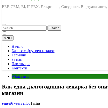
ERP, CRM, BI, IP PBX, Е-търговия, Сигурност, Виртуализация,
Search
for:
Menu
Начало
Бизнес софтуерен каталог
Термини
За нас
Партньори
Контакти
What's new
Как една дългогодишна лекарка без опи
магазин
sensei
6 years ago
0
1 mins