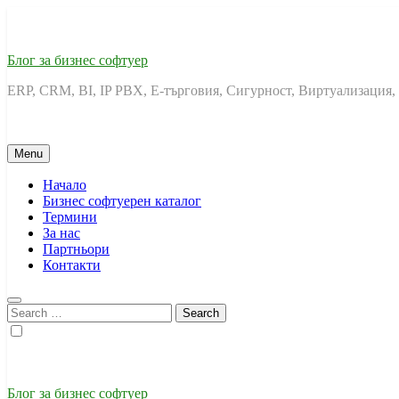
Skip
to
content
Блог за бизнес софтуер
ERP, CRM, BI, IP PBX, Е-търговия, Сигурност, Виртуализация,
Menu
Начало
Бизнес софтуерен каталог
Термини
За нас
Партньори
Контакти
Search
for:
Блог за бизнес софтуер