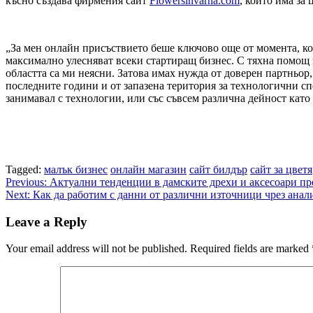
късно създава фирмения сайт
Flowersinvarna.com
, който има за 
„За мен онлайн присъствието беше ключово още от момента, ког
максимално улесняват всеки стартиращ бизнес. С тяхна помощ н
областта са ми неясни. Затова имах нужда от доверен партньор
последните години и от запазена територия за технологични спе
занимавал с технологии, или със съвсем различна дейност кат
Tagged:
малък бизнес
онлайн магазин
сайт билдър
сайт за цветя
Post
Previous:
Актуални тенденции в дамските дрехи и аксесоари пре
Next:
Как да работим с данни от различни източници чрез анал
navigation
Leave a Reply
Your email address will not be published.
Required fields are marked