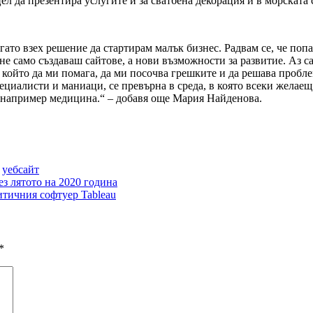
цел да презентира услугите ѝ за сватбена декорация и в морската 
ато взех решение да стартирам малък бизнес. Радвам се, че поп
е само създаваш сайтове, а нови възможности за развитие. Аз с
, който да ми помага, да ми посочва грешките и да решава пробл
циалисти и маниаци, се превърна в среда, в която всеки желаещ 
о например медицина.“ – добавя още Мария Найденова.
уебсайт
з лятото на 2020 година
итичния софтуер Tableau
*