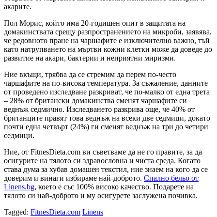
акарите.
Пол Морис, който има 20-годишен опит в защитата на
домакинствата срещу разпространението на микроби, заявява,
че редовното пране на чаршафите е изключително важно, тъй
като натрупването на мъртви кожни клетки може да доведе до
развитие на акари, бактерии и неприятни миризми.
Ние вкъщи, трябва да се стремим да перем по-често
чаршафите на по-висока температура. За съжаление, данните
от проведено изследване разкриват, че по-малко от една трета
– 28% от британски домакинства сменят чаршафите си
веднъж седмично. Изследването разкрива още, че 40% от
британците правят това веднъж на всеки две седмици, докато
почти една четвърт (24%) ги сменят веднъж на три до четири
седмици.
Ние, от FitnesDieta.com ви съветваме да не го правите, за да
осигурите на тялото си здравословна и чиста среда. Когато
става дума за хубав домашен текстил, ние знаем на кого да се
доверим и винаги избираме най-доброто.
Спално бельо от
Linens.bg
, което е със 100% високо качество. Подарете на
тялото си най-доброто и му осигурете заслужена почивка.
Tagged:
FitnesDieta.com
Linens