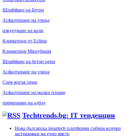
Шлайфане на Бетон
Асфалтиране на улица
изкупуване на коли
Климатици от Eclima
Климатици Мицубиши
Шлайфане на бетон цени
Асфалтиране на улица
Соев восък цени
Асфалтиране на малки площи
премахване на адблу
Techtrends.bg: IT тенденции
Нова българска insurtech платформа събира всички
застраховки на едно място