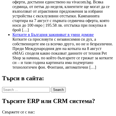
оферти, достъпни единствено на vivacom.bg. Всяка
седмица, от петък до неделя, клиентите ще могат да се
възползват от атрактивни предложения за избрани
устройства с ексклузивни отстъпки. Кампанията
стартира на 7 август с първата седмична оферта, която
носи до 100 евро | 195.58 лв. отстъпка при покупка в
брой […]
Котките в България заживяват в умни домове
Котките са прословути с независимия си дух, а
собствениците им са всичко друго, но не и безразлични.
Преди Международния ден на котката на 8 август
eMAG споделя какво показват данните от техния Pet
Shop за начина, по който българите се грижат за котките
си – и тази година картината има подчертано
технологичен фон. Фонтани, автоматични […]
Търси в сайта:
Search
for:
Търсите ERP или CRM система?
Свържете се с нас: