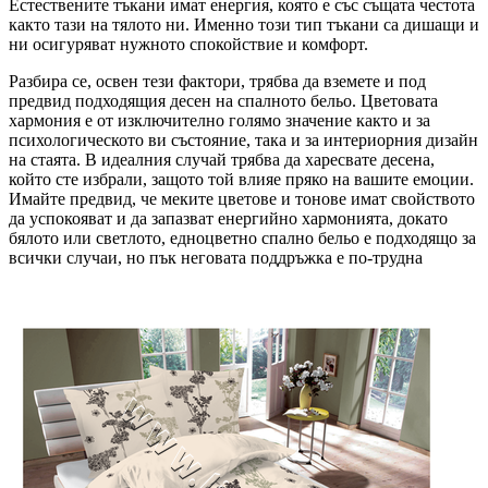
Естествените тъкани имат енергия, която е със същата честота
както тази на тялото ни. Именно този тип тъкани са дишащи и
ни осигуряват нужното спокойствие и комфорт.
Разбира се, освен тези фактори, трябва да вземете и под
предвид подходящия десен на спалното бельо. Цветовата
хармония е от изключително голямо значение както и за
психологическото ви състояние, така и за интериорния дизайн
на стаята. В идеалния случай трябва да харесвате десена,
който сте избрали, защото той влияе пряко на вашите емоции.
Имайте предвид, че меките цветове и тонове имат свойството
да успокояват и да запазват енергийно хармонията, докато
бялото или светлото, едноцветно спално бельо е подходящо за
всички случаи, но пък неговата поддръжка е по-трудна