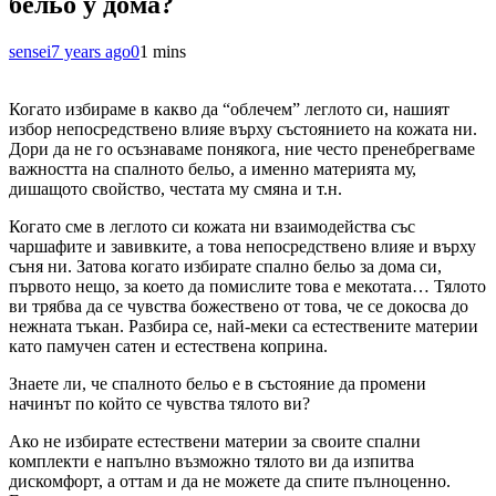
бельо у дома?
sensei
7 years ago
0
1 mins
Когато избираме в какво да “облечем” леглото си, нашият
избор непосредствено влияе върху състоянието на кожата ни.
Дори да не го осъзнаваме понякога, ние често пренебрегваме
важността на спалното бельо, а именно материята му,
дишащото свойство, честата му смяна и т.н.
Когато сме в леглото си кожата ни взаимодейства със
чаршафите и завивките, а това непосредствено влияе и върху
съня ни. Затова когато избирате спално бельо за дома си,
първото нещо, за което да помислите това е мекотата… Тялото
ви трябва да се чувства божествено от това, че се докосва до
нежната тъкан. Разбира се, най-меки са естествените материи
като памучен сатен и естествена коприна.
Знаете ли, че спалното бельо е в състояние да промени
начинът по който се чувства тялото ви?
Ако не избирате естествени материи за своите спални
комплекти е напълно възможно тялото ви да изпитва
дискомфорт, а оттам и да не можете да спите пълноценно.