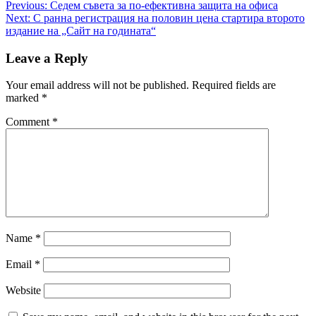
Post
Previous:
Седем съвета за по-ефективна защита на офиса
Next:
С ранна регистрация на половин цена стартира второто
navigation
издание на „Сайт на годината“
Leave a Reply
Your email address will not be published.
Required fields are
marked
*
Comment
*
Name
*
Email
*
Website