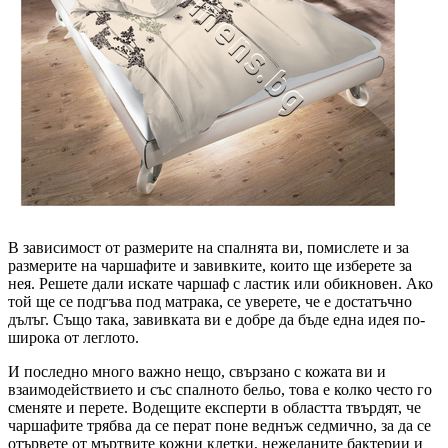
В зависимост от размерите на спалнята ви, помислете и за
размерите на чаршафите и завивките, които ще изберете за
нея. Решете дали искате чаршаф с ластик или обикновен. Ако
той ще се подгъва под матрака, се уверете, че е достатъчно
дълъг. Също така, завивката ви е добре да бъде една идея по-
широка от леглото.
И последно много важно нещо, свързано с кожата ви и
взаимодействието и със спалното бельо, това е колко често го
сменяте и перете. Водещите експерти в областта твърдят, че
чаршафите трябва да се перат поне веднъж седмично, за да се
отървете от мъртвите кожни клетки, нежеланите бактерии и