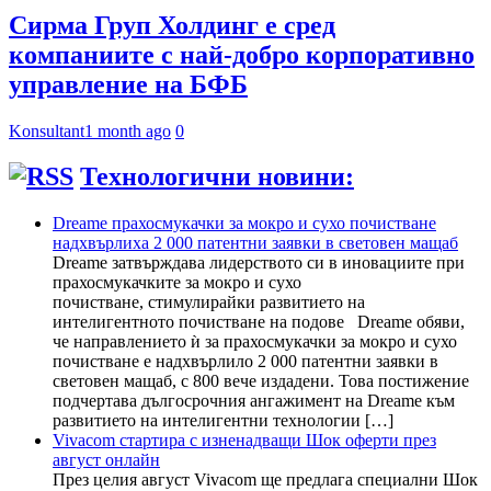
Сирма Груп Холдинг е сред
компаниите с най-добро корпоративно
управление на БФБ
Konsultant
1 month ago
0
Технологични новини:
Dreame прахосмукачки за мокро и сухо почистване
надхвърлиха 2 000 патентни заявки в световен мащаб
Dreame затвърждава лидерството си в иновациите при
прахосмукачките за мокро и сухо
почистване, стимулирайки развитието на
интелигентното почистване на подове Dreame обяви,
че направлението ѝ за прахосмукачки за мокро и сухо
почистване е надхвърлило 2 000 патентни заявки в
световен мащаб, с 800 вече издадени. Това постижение
подчертава дългосрочния ангажимент на Dreame към
развитието на интелигентни технологии […]
Vivacom стартира с изненадващи Шок оферти през
август онлайн
През целия август Vivacom ще предлага специални Шок