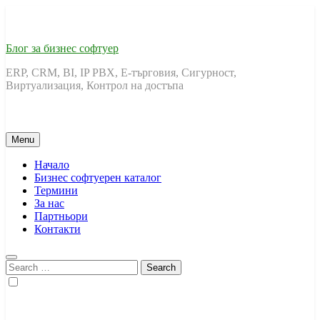
Skip
to
content
Блог за бизнес софтуер
ERP, CRM, BI, IP PBX, Е-търговия, Сигурност,
Виртуализация, Контрол на достъпа
Menu
Начало
Бизнес софтуерен каталог
Термини
За нас
Партньори
Контакти
Search
for: