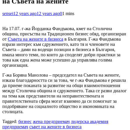
на Съвета на жените
sensei
12 years ago
12 years ago
0
1 mins
На 17.07. г-жа Йорданка Фандъкова, кмет на Столична
община, присъства на Традиционен бизнес обяд, организиран
от
Съвета на жените в бизнеса
в България. Г-жа Фандъкова
изрази интерес към сдружението, като тя и членовете на
Съвета – дами на водещи позиции в бизнеса в България,
имаха много теми, по които да споделят добри практики за
това как една жена може успешно да управлява голяма
организация.
Г-жа Боряна Манолова – председател на Съвета на жените,
изказа благодарността си за това, че г-жа Фандъкова е решила
да приеме поканата за развитие на общи взаимоотношения
между Столична община и сдружението. Така се разви диалог
на тема как представители на неправитествената и
правителствената сфера могат взаимно да си помогнат за
подобряване на социалното общество и икономиката на
столицата.
Tagged:
бизнес
жена предприемач
лидерска академия
предприемач
съвет на жените в бизнеса