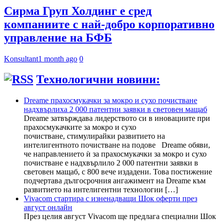
Сирма Груп Холдинг е сред
компаниите с най-добро корпоративно
управление на БФБ
Konsultant
1 month ago
0
Технологични новини:
Dreame прахосмукачки за мокро и сухо почистване
надхвърлиха 2 000 патентни заявки в световен мащаб
Dreame затвърждава лидерството си в иновациите при
прахосмукачките за мокро и сухо
почистване, стимулирайки развитието на
интелигентното почистване на подове Dreame обяви,
че направлението ѝ за прахосмукачки за мокро и сухо
почистване е надхвърлило 2 000 патентни заявки в
световен мащаб, с 800 вече издадени. Това постижение
подчертава дългосрочния ангажимент на Dreame към
развитието на интелигентни технологии […]
Vivacom стартира с изненадващи Шок оферти през
август онлайн
През целия август Vivacom ще предлага специални Шок