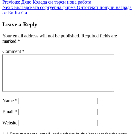
Post
Previous:
Дядо Коледа си търси нова работа
Next:
Българската софтуерна фирма Онтотекст получи награда
navigation
от Би Би Си
Leave a Reply
Your email address will not be published.
Required fields are
marked
*
Comment
*
Name
*
Email
*
Website