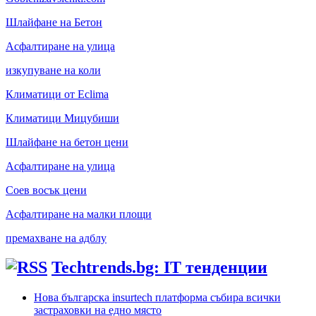
Шлайфане на Бетон
Асфалтиране на улица
изкупуване на коли
Климатици от Eclima
Климатици Мицубиши
Шлайфане на бетон цени
Асфалтиране на улица
Соев восък цени
Асфалтиране на малки площи
премахване на адблу
Techtrends.bg: IT тенденции
Нова българска insurtech платформа събира всички
застраховки на едно място