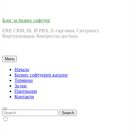
Skip
to
content
Блог за бизнес софтуер
ERP, CRM, BI, IP PBX, Е-търговия, Сигурност,
Виртуализация, Контрол на достъпа
Menu
Начало
Бизнес софтуерен каталог
Термини
За нас
Партньори
Контакти
Search
for: