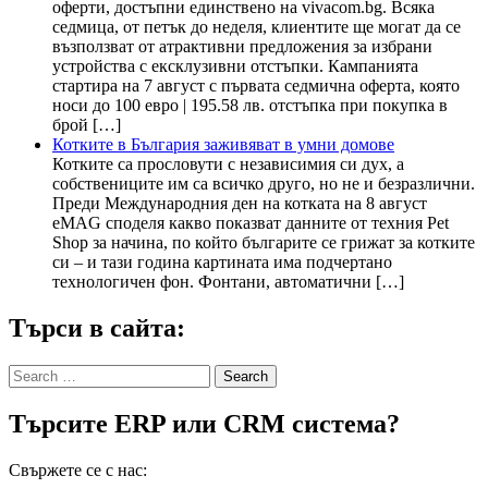
оферти, достъпни единствено на vivacom.bg. Всяка
седмица, от петък до неделя, клиентите ще могат да се
възползват от атрактивни предложения за избрани
устройства с ексклузивни отстъпки. Кампанията
стартира на 7 август с първата седмична оферта, която
носи до 100 евро | 195.58 лв. отстъпка при покупка в
брой […]
Котките в България заживяват в умни домове
Котките са прословути с независимия си дух, а
собствениците им са всичко друго, но не и безразлични.
Преди Международния ден на котката на 8 август
eMAG споделя какво показват данните от техния Pet
Shop за начина, по който българите се грижат за котките
си – и тази година картината има подчертано
технологичен фон. Фонтани, автоматични […]
Търси в сайта:
Search
for:
Търсите ERP или CRM система?
Свържете се с нас: