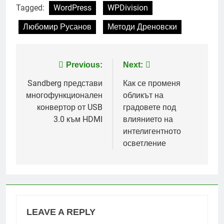
Tagged:
WordPress
WPDivision
Любомир Русанов
Методи Дреновски
Post
Previous:
Next:
navigation
Sandberg представи
Как се променя
многофункционален
обликът на
конвертор от USB
градовете под
3.0 към HDMI
влиянието на
интелигентното
осветление
LEAVE A REPLY