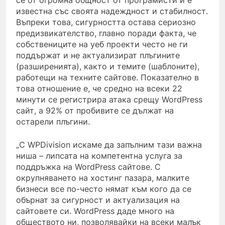
се от огромна общност от програмисти и е
известна със своята надеждност и стабилност.
Въпреки това, сигурността остава сериозно
предизвикателство, главно поради факта, че
собствениците на уеб проекти често не ги
поддържат и не актуализират плъгините
(разширенията), както и темите (шаблоните),
работещи на техните сайтове. Показателно в
това отношение е, че средно на всеки 22
минути се регистрира атака срещу WordPress
сайт, а 92% от пробивите се дължат на
остарели плъгини.
„С WPDivision искаме да запълним тази важна
ниша – липсата на компетентна услуга за
поддръжка на WordPress сайтове. С
окрупняването на хостинг пазара, малките
бизнеси все по-често нямат към кого да се
обърнат за сигурност и актуализация на
сайтовете си. WordPress даде много на
обществото ни, позволявайки на всеки малък