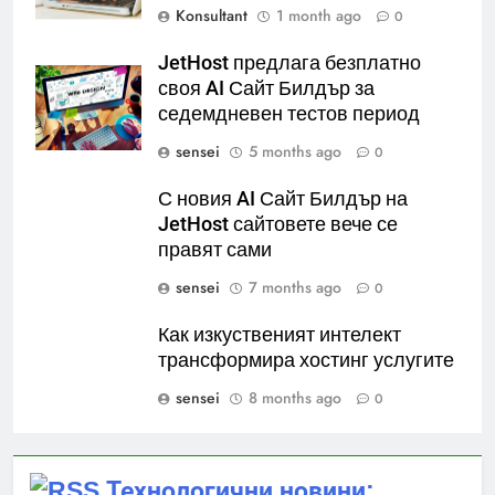
Konsultant
1 month ago
0
JetHost предлага безплатно
своя AI Сайт Билдър за
седемдневен тестов период
sensei
5 months ago
0
С новия AI Сайт Билдър на
JetHost сайтовете вече се
правят сами
sensei
7 months ago
0
Как изкуственият интелект
трансформира хостинг услугите
sensei
8 months ago
0
Технологични новини: