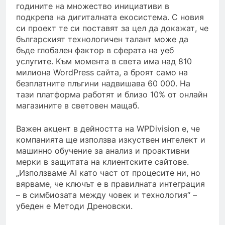
годините на множество инициативи в
подкрепа на дигиталната екосистема. С новия
си проект те си поставят за цел да докажат, че
българският технологичен талант може да
бъде глобален фактор в сферата на уеб
услугите. Към момента в света има над 810
милиона WordPress сайта, а броят само на
безплатните плъгини надвишава 60 000. На
тази платформа работят и близо 10% от онлайн
магазините в световен мащаб.
Важен акцент в дейността на WPDivision е, че
компанията ще използва изкуствен интелект и
машинно обучение за анализ и проактивни
мерки в защитата на клиентските сайтове.
„Използваме AI като част от процесите ни, но
вярваме, че ключът е в правилната интеграция
– в симбиозата между човек и технология“ –
убеден е Методи Дреновски.