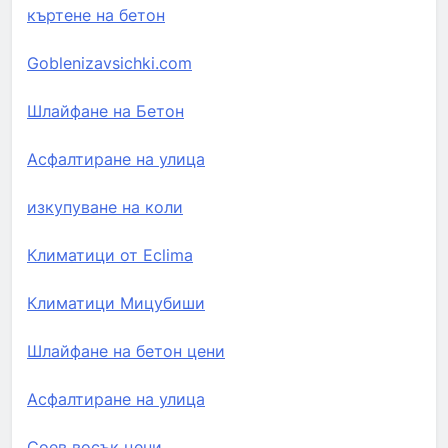
къртене на бетон
Goblenizavsichki.com
Шлайфане на Бетон
Асфалтиране на улица
изкупуване на коли
Климатици от Eclima
Климатици Мицубиши
Шлайфане на бетон цени
Асфалтиране на улица
Соев восък цени