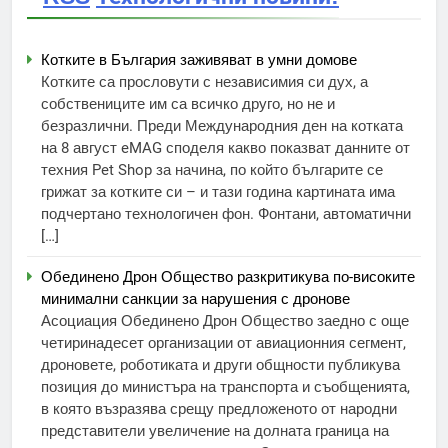
Котките в България заживяват в умни домове
Котките са прословути с независимия си дух, а
собствениците им са всичко друго, но не и
безразлични. Преди Международния ден на котката
на 8 август eMAG споделя какво показват данните от
техния Pet Shop за начина, по който българите се
грижат за котките си – и тази година картината има
подчертано технологичен фон. Фонтани, автоматични
[…]
Обединено Дрон Общество разкритикува по-високите
минимални санкции за нарушения с дронове
Асоциация Обединено Дрон Общество заедно с още
четиринадесет организации от авиационния сегмент,
дроновете, роботиката и други общности публикува
позиция до министъра на транспорта и съобщенията,
в която възразява срещу предложеното от народни
представители увеличение на долната граница на