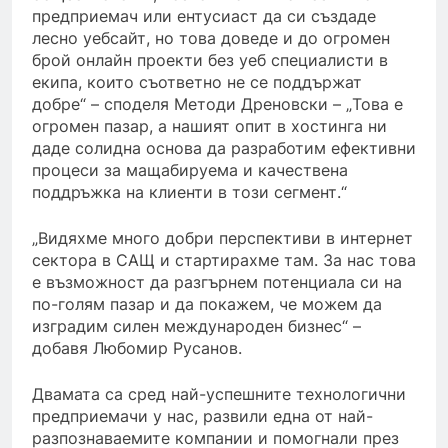
предприемач или ентусиаст да си създаде
лесно уебсайт, но това доведе и до огромен
брой онлайн проекти без уеб специалисти в
екипа, които съответно не се поддържат
добре“ – споделя Методи Дреновски – „Това е
огромен пазар, а нашият опит в хостинга ни
даде солидна основа да разработим ефективни
процеси за мащабируема и качествена
поддръжка на клиенти в този сегмент.“
„Видяхме много добри перспективи в интернет
сектора в САЩ и стартирахме там. За нас това
е възможност да разгърнем потенциала си на
по-голям пазар и да покажем, че можем да
изградим силен международен бизнес“ –
добавя Любомир Русанов.
Двамата са сред най-успешните технологични
предприемачи у нас, развили една от най-
разпознаваемите компании и помогнали през