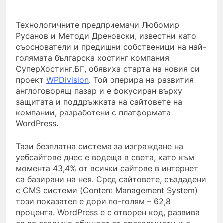
Технологичните предприемачи Любомир
Русанов и Методи Дреновски, известни като
съоснователи и предишни собственици на най-
голямата българска хостинг компания
СуперХостинг.БГ, обявиха старта на новия си
проект
WPDivision
. Той оперира на развития
англоговорящ пазар и е фокусиран върху
защитата и поддръжката на сайтовете на
компании, разработени с платформата
WordPress.
Тази безплатна система за изграждане на
уебсайтове днес е водеща в света, като към
момента 43,4% от всички сайтове в интернет
са базирани на нея. Сред сайтовете, създадени
с CMS системи (Content Management System)
този показател е дори по-голям – 62,8
процента. WordPress е с отворен код, развива