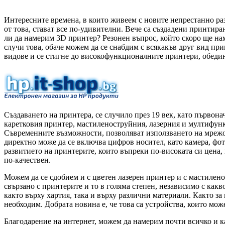
Интересните времена, в които живеем с новите непрестанно р
от това, стават все по-удивителни. Вече са създадени принтира
ли да намерим 3D принтер? Резонен въпрос, който скоро ще нам
случи това, обаче можем да се снабдим с всякакъв друг вид пр
видове и се стигне до високофункционалните принтери, обедин
Създаването на принтера, се случило през 19 век, като първон
каретковия принтер, мастиленоструйния, лазерния и мултифунк
Съвременните възможности, позволяват използването на мрежов
директно може да се включва цифров носител, като камера, фот
развитието на принтерите, които въпреки по-високата си цена,
по-качествен.
Можем да се сдобием и с цветен лазерен принтер и с мастилено
свързано с принтерите и то в голяма степен, независимо с как
както върху хартия, така и върху различни материали. Както за
необходим. Добрата новина е, че това са устройства, които мож
Благодарение на интернет, можем да намерим почти всичко и ка