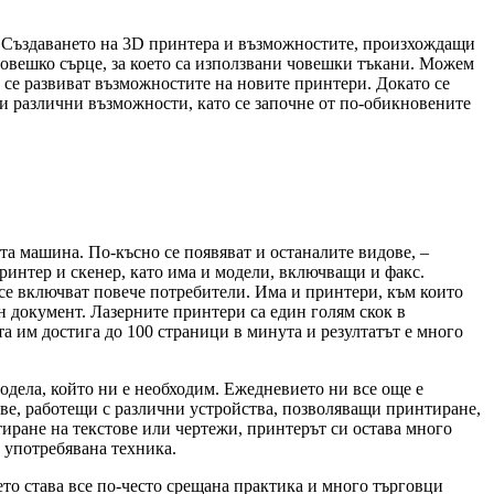
. Създаването на 3D принтера и възможностите, произхождащи
 човешко сърце, за което са използвани човешки тъкани. Можем
 се развиват възможностите на новите принтери. Докато се
и различни възможности, като се започне от по-обикновените
та машина. По-късно се появяват и останалите видове, –
ринтер и скенер, като има и модели, включващи и факс.
се включват повече потребители. Има и принтери, към които
н документ. Лазерните принтери са един голям скок в
та им достига до 100 страници в минута и резултатът е много
одела, който ни е необходим. Ежедневието ни все още е
ове, работещи с различни устройства, позволяващи принтиране,
нтиране на текстове или чертежи, принтерът си остава много
о употребявана техника.
то става все по-често срещана практика и много търговци