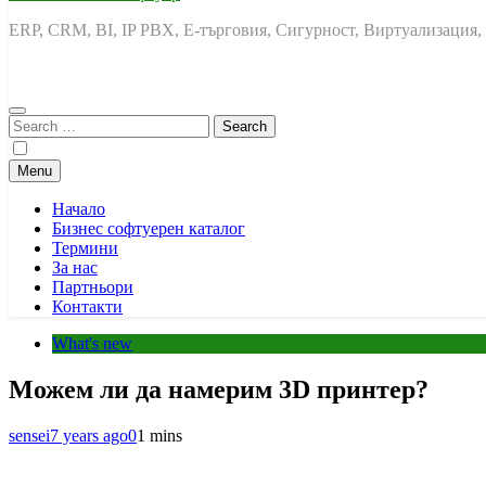
ERP, CRM, BI, IP PBX, Е-търговия, Сигурност, Виртуализация,
Search
for:
Menu
Начало
Бизнес софтуерен каталог
Термини
За нас
Партньори
Контакти
What's new
Можем ли да намерим 3D принтер?
sensei
7 years ago
0
1 mins