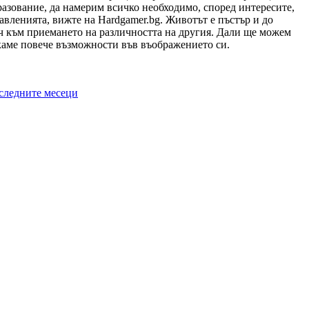
разование, да намерим всичко необходимо, според интересите,
авленията, вижте на Hardgamer.bg. Животът е пъстър и до
юч към приемането на различността на другия. Дали ще можем
скаме повече възможности във въображението си.
оследните месеци