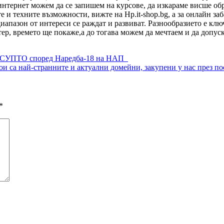
интернет можем да се запишем на курсове, да изкараме висше об
 и техните възможности, вижте на Hp.it-shop.bg, а за онлайн заб
иапазон от интереси се раждат и развиват. Разнообразието е кл
тер, времето ще покаже,а до тогава можем да мечтаем и да допу
ато СУПТО според Наредба-18 на НАП
ои са най-странните и актуални домейни, закупени у нас през п
*