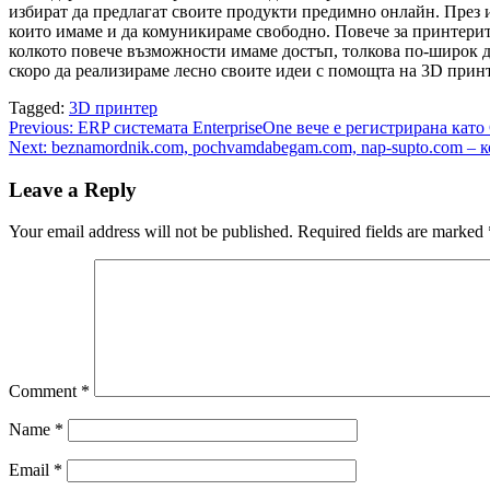
избират да предлагат своите продукти предимно онлайн. През 
които имаме и да комуникираме свободно. Повече за принтерите
колкото повече възможности имаме достъп, толкова по-широк д
скоро да реализираме лесно своите идеи с помощта на 3D прин
Tagged:
3D принтер
Post
Previous:
ERP системата EnterpriseOne вече е регистрирана к
Next:
beznamordnik.com, pochvamdabegam.com, nap-supto.com – к
navigation
Leave a Reply
Your email address will not be published.
Required fields are marked
Comment
*
Name
*
Email
*