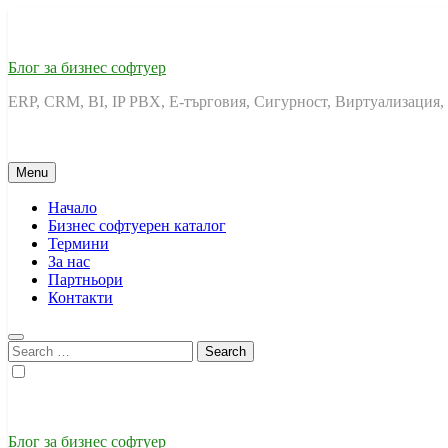
Skip
to
content
Блог за бизнес софтуер
ERP, CRM, BI, IP PBX, Е-търговия, Сигурност, Виртуализация,
Menu
Начало
Бизнес софтуерен каталог
Термини
За нас
Партньори
Контакти
Search
for:
Блог за бизнес софтуер