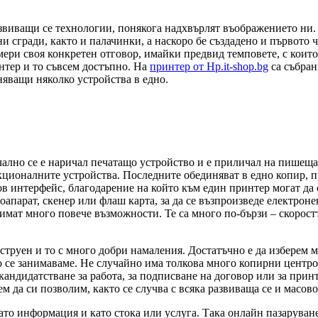
азвиващи се технологии, понякога надхвърлят въображението ни
ни сгради, както и палачинки, а наскоро бе създадено и първото
ери своя конкретен отговор, имайки предвид темповете, с които
интер и то съвсем достъпно. На
принтер от Hp.it-shop.bg
са събран
яващи няколко устройства в едно.
ачално се е наричал печатащо устройство и е приличал на пишеща
ционалните устройства. Последните обединяват в едно копир, п
 интерфейс, благодарение на който към един принтер могат да 
оапарат, скенер или флаш карта, за да се възпроизведе електроне
 имат много повече възможности. Те са много по-бързи – скорост
струен и то с много добри намаления. Достатъчно е да изберем м
во се занимаваме. Не случайно има толкова много копирни центр
 кандидатстване за работа, за подписване на договор или за при
ем да си позволим, както се случва с всяка развиваща се и масов
то информация и като стока или услуга. Така онлайн пазаруване