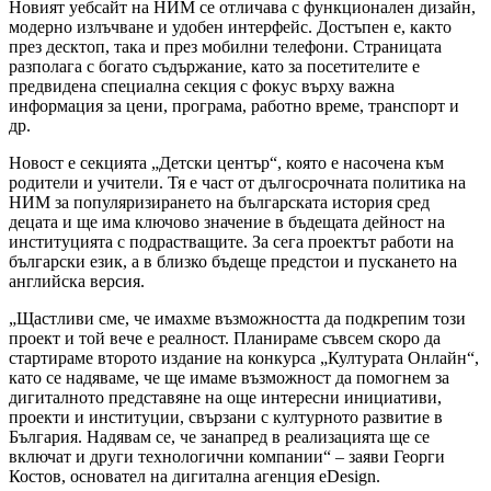
Новият уебсайт на НИМ се отличава с функционален дизайн,
модерно излъчване и удобен интерфейс. Достъпен е, както
през десктоп, така и през мобилни телефони. Страницата
разполага с богато съдържание, като за посетителите е
предвидена специална секция с фокус върху важна
информация за цени, програма, работно време, транспорт и
др.
Новост е секцията „Детски център“, която е насочена към
родители и учители. Тя е част от дългосрочната политика на
НИМ за популяризирането на българската история сред
децата и ще има ключово значение в бъдещата дейност на
институцията с подрастващите. За сега проектът работи на
български език, а в близко бъдеще предстои и пускането на
английска версия.
„Щастливи сме, че имахме възможността да подкрепим този
проект и той вече е реалност. Планираме съвсем скоро да
стартираме второто издание на конкурса „Културата Онлайн“,
като се надяваме, че ще имаме възможност да помогнем за
дигиталното представяне на още интересни инициативи,
проекти и институции, свързани с културното развитие в
България. Надявам се, че занапред в реализацията ще се
включат и други технологични компании“ – заяви Георги
Костов, основател на дигитална агенция eDesign.