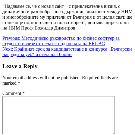
“Надяваме се, че с новия сайт – с привлекателна визия, с
динамично и разнообразно съдържание, диалогът между НИМ
и многобройните му приятели от България и от целия свят, ще
стане още по-постоянен и ползотворен”, допълва директорът
на НИМ Проф. Божидар Димитров.
Post
Previous:
Методическо ръководство по бизнес софтуер за
студенти излезе от печат с подкрепата на ERP.BG
navigation
Next:
Крайният срок за кандидатстване в конкурса „Български
награди за уеб“ изтича на 10 юни
Leave a Reply
Your email address will not be published.
Required fields are
marked
*
Comment
*