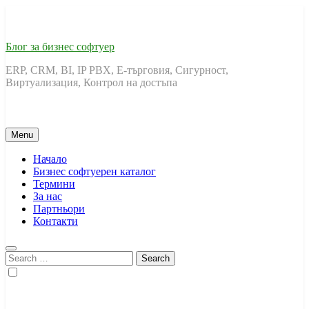
Skip
to
content
Блог за бизнес софтуер
ERP, CRM, BI, IP PBX, Е-търговия, Сигурност,
Виртуализация, Контрол на достъпа
Menu
Начало
Бизнес софтуерен каталог
Термини
За нас
Партньори
Контакти
Search
for: