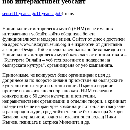
нов интерактивен уебсайт
sensei
11 years ago
11 years ago
0
1 mins
Националният исторически музей (НИМ) вече има нов
интерактивен уебсайт, който обединява богата
функционалност и модерна визия. Сайтът от днес е достъпен
на адрес www.historymuseum.org и е изработен от дигитална
агенция eDesign. Той е предоставен напълно безвъзмездно на
Националния исторически музей като част от инициативата –
„Културата Онлайн – уеб технологиите в подкрепа на
българската култура“, организирана от уеб компанията.
Припомняме, че конкурсът беше организиран с цел да
допринесе за по-доброто онлайн присъствие на българските
културни институции и организации. Първото издание
протече изключително оспорвано като НИМ спечели в
конкуренция с 50 други културни институции,
неправителствени организации и отделни творци, а крайният
победител беше избран чрез комбинация от онлайн гласуване
и разнородно жури, сред чийто членове бяха актьора Захари
Бахаров, журналиста, радио и телевизионен водещ Ники
Кънчев, певицата и актриса Миленита и др.