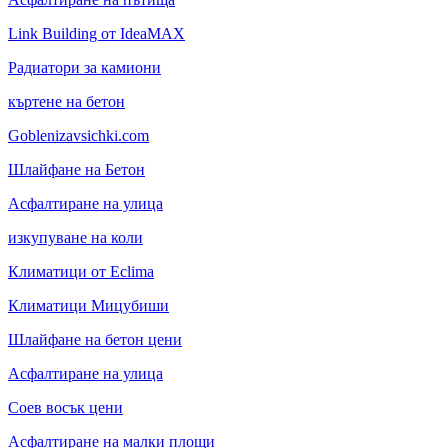
Link Building от IdeaMAX
Радиатори за камиони
къртене на бетон
Goblenizavsichki.com
Шлайфане на Бетон
Асфалтиране на улица
изкупуване на коли
Климатици от Eclima
Климатици Мицубиши
Шлайфане на бетон цени
Асфалтиране на улица
Соев восък цени
Асфалтиране на малки площи