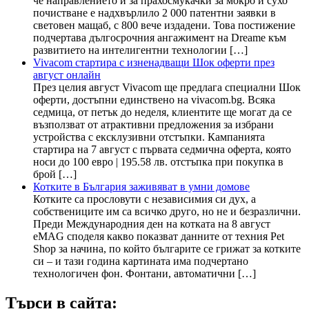
че направлението ѝ за прахосмукачки за мокро и сухо
почистване е надхвърлило 2 000 патентни заявки в
световен мащаб, с 800 вече издадени. Това постижение
подчертава дългосрочния ангажимент на Dreame към
развитието на интелигентни технологии […]
Vivacom стартира с изненадващи Шок оферти през
август онлайн
През целия август Vivacom ще предлага специални Шок
оферти, достъпни единствено на vivacom.bg. Всяка
седмица, от петък до неделя, клиентите ще могат да се
възползват от атрактивни предложения за избрани
устройства с ексклузивни отстъпки. Кампанията
стартира на 7 август с първата седмична оферта, която
носи до 100 евро | 195.58 лв. отстъпка при покупка в
брой […]
Котките в България заживяват в умни домове
Котките са прословути с независимия си дух, а
собствениците им са всичко друго, но не и безразлични.
Преди Международния ден на котката на 8 август
eMAG споделя какво показват данните от техния Pet
Shop за начина, по който българите се грижат за котките
си – и тази година картината има подчертано
технологичен фон. Фонтани, автоматични […]
Търси в сайта: