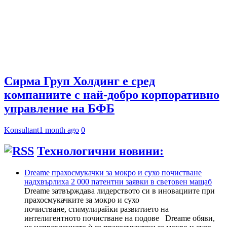
Сирма Груп Холдинг е сред
компаниите с най-добро корпоративно
управление на БФБ
Konsultant
1 month ago
0
Технологични новини:
Dreame прахосмукачки за мокро и сухо почистване
надхвърлиха 2 000 патентни заявки в световен мащаб
Dreame затвърждава лидерството си в иновациите при
прахосмукачките за мокро и сухо
почистване, стимулирайки развитието на
интелигентното почистване на подове Dreame обяви,