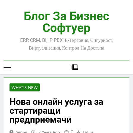
Skip
to
Блог За Бизнес
content
Софтуер
ERP, CRM, BI, IP PBX, Е-Търговия, Сигурност,
Виртуализация, Контрол На Достъпа
WHAT'S NEW
Нова онлайн услуга за
стартиращи
предприемачи
0
Sensei
17 Years Ago
1 Mins