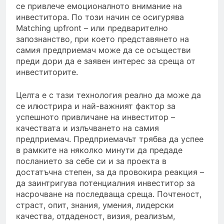
се привлече емоционалното внимание на
инвеститора. По този начин се осигурява
Matching upfront – или предварително
запознанство, при което представянето на
самия предприемач може да се осъществи
преди дори да е заявен интерес за среща от
инвеститорите.
Целта е с тази технология реално да може да
се илюстрира и най-важният фактор за
успешното привличане на инвеститор –
качествата и излъчването на самия
предприемач. Предприемачът трябва да успее
в рамките на няколко минути да предаде
посланието за себе си и за проекта в
достатъчна степен, за да провокира реакция –
да заинтригува потенциалния инвеститор за
насрочване на последваща среща. Почтеност,
страст, опит, знания, умения, лидерски
качества, отдаденост, визия, реализъм,