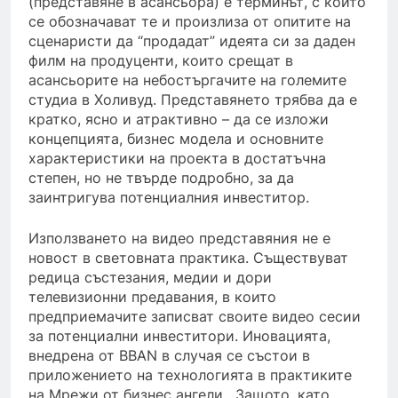
(представяне в асансьора) е терминът, с който
се обозначават те и произлиза от опитите на
сценаристи да “продадат” идеята си за даден
филм на продуценти, които срещат в
асансьорите на небостъргачите на големите
студиа в Холивуд. Представянето трябва да е
кратко, ясно и атрактивно – да се изложи
концепцията, бизнес модела и основните
характеристики на проекта в достатъчна
степен, но не твърде подробно, за да
заинтригува потенциалния инвеститор.
Използването на видео представяния не е
новост в световната практика. Съществуват
редица състезания, медии и дори
телевизионни предавания, в които
предприемачите записват своите видео сесии
за потенциални инвеститори. Иновацията,
внедрена от BBAN в случая се състои в
приложението на технологията в практиките
на Мрежи от бизнес ангели. Защото, като