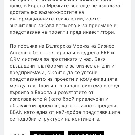
цяло, в Европа Мрежите все още не използват
достатъчно възможностите на
информационните технологии, което
значително забавя времето и за приемане и
представяне на проекти пред инвеститори.
По поръчка на Българска Мрежа на Бизнес
Ангелите бе проектирана и внедрена ERP и
CRM система за практиката у нас. Бяха
създадени платформите за бизнес ангели и
предприемачи, с които да се улесни
представянето на проекти и комуникацията
между тях. Тази интегрирана система е сред
първите в Европа и резултатите от
използването й (като брой привлечени и
обслужени проекти), категорично определят
BBAN като една от най-добре представящите
се подобни структури на континента.
Tagged:
бизнес ангел
предприемач