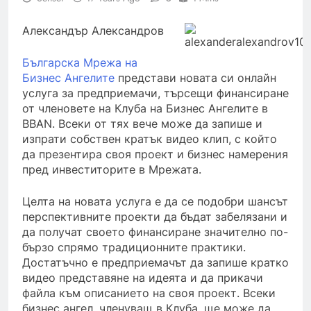
Александър Александров
Българска Мрежа на
Бизнес Ангелите
представи новата си онлайн
услуга за предприемачи, търсещи финансиране
от членовете на Клуба на Бизнес Ангелите в
BBAN. Всеки от тях вече може да запише и
изпрати собствен кратък видео клип, с който
да презентира своя проект и бизнес намерения
пред инвеститорите в Мрежата.
Целта на новата услуга е да се подобри шансът
перспективните проекти да бъдат забелязани и
да получат своето финансиране значително по-
бързо спрямо традиционните практики.
Достатъчно е предприемачът да запише кратко
видео представяне на идеята и да прикачи
файла към описанието на своя проект. Всеки
бизнес ангел, членуващ в Клуба, ще може да