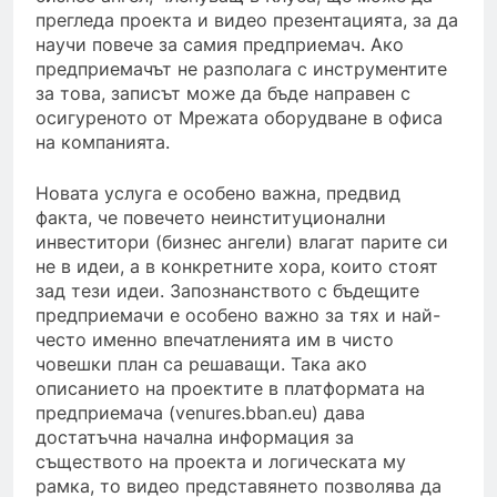
прегледа проекта и видео презентацията, за да
научи повече за самия предприемач. Ако
предприемачът не разполага с инструментите
за това, записът може да бъде направен с
осигуреното от Мрежата оборудване в офиса
на компанията.
Новата услуга е особено важна, предвид
факта, че повечето неинституционални
инвеститори (бизнес ангели) влагат парите си
не в идеи, а в конкретните хора, които стоят
зад тези идеи. Запознанството с бъдещите
предприемачи е особено важно за тях и най-
често именно впечатленията им в чисто
човешки план са решаващи. Така ако
описанието на проектите в платформата на
предприемача (venures.bban.eu) дава
достатъчна начална информация за
съществото на проекта и логическата му
рамка, то видео представянето позволява да