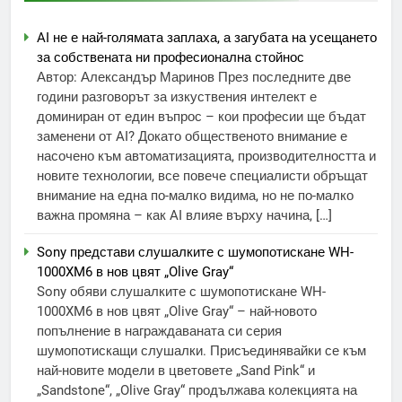
AI не е най-голямата заплаха, а загубата на усещането
за собствената ни професионална стойнос
Автор: Александър Маринов През последните две
години разговорът за изкуствения интелект е
доминиран от един въпрос – кои професии ще бъдат
заменени от AI? Докато общественото внимание е
насочено към автоматизацията, производителността и
новите технологии, все повече специалисти обръщат
внимание на една по-малко видима, но не по-малко
важна промяна – как AI влияе върху начина, […]
Sony представи слушалките с шумопотискане WH-
1000XM6 в нов цвят „Olive Gray“
Sony обяви слушалките с шумопотискане WH-
1000XM6 в нов цвят „Olive Gray“ – най-новото
попълнение в награждаваната си серия
шумопотискащи слушалки. Присъединявайки се към
най-новите модели в цветовете „Sand Pink“ и
„Sandstone“, „Olive Gray“ продължава колекцията на