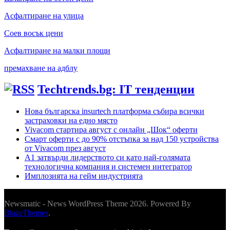
Асфалтиране на улица
Соев восък цени
Асфалтиране на малки площи
премахване на адблу
Techtrends.bg: IT тенденции
Нова българска insurtech платформа събира всички
застраховки на едно място
Vivacom стартира август с онлайн „Шок“ оферти
Смарт оферти с до 90% отстъпка за над 150 устройства
от Vivacom през август
А1 затвърди лидерството си като най-голямата
технологична компания и системен интегратор
Имплозията на гейм индустрията
Newsmatic - News WordPress Theme 2026. Powered By
BlazeThemes
.