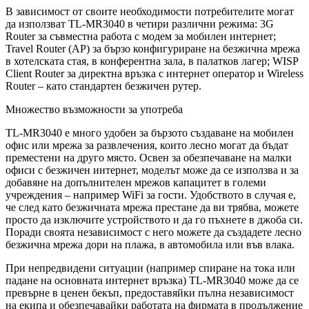
В зависимост от своите необходимости потребителите могат
да използват TL-MR3040 в четири различни режима: 3G
Router за съвместна работа с модем за мобилен интернет;
Travel Router (AP) за бързо конфигуриране на безжична мрежа
в хотелската стая, в конферентна зала, в палатков лагер; WISP
Client Router за директна връзка с интернет оператор и Wireless
Router – като стандартен безжичен рутер.
Множество възможности за употреба
TL-MR3040 е много удобен за бързото създаване на мобилен
офис или мрежа за развлечения, които лесно могат да бъдат
преместени на друго място. Освен за обезпечаване на малки
офиси с безжичен интернет, моделът може да се използва и за
добавяне на допълнителен мрежов капацитет в големи
учреждения – например WiFi за гости. Удобството в случая е,
че след като безжичната мрежа престане да ви трябва, можете
просто да изключите устройството и да го пъхнете в джоба си.
Поради своята независимост с него можете да създадете лесно
безжична мрежа дори на плажа, в автомобила или във влака.
При непредвидени ситуации (например спиране на тока или
падане на основната интернет връзка) TL-MR3040 може да се
превърне в ценен бекъп, предоставяйки пълна независимост
на екипа и обезпечавайки работата на фирмата в продължение