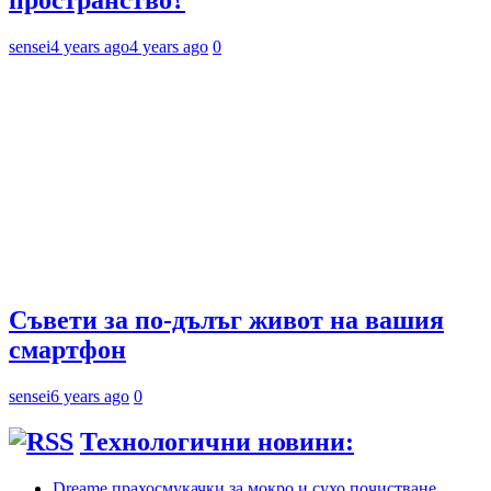
sensei
4 years ago
4 years ago
0
Съвети за по-дълъг живот на вашия
смартфон
sensei
6 years ago
0
Технологични новини:
Dreame прахосмукачки за мокро и сухо почистване