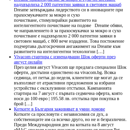
надхвърлиха 2 000 патентни заявки в световен мащаб
Dreame затвърждава лидерството си в иновациите при
прахосмукачките за мокро и сухо
почистване, стимулирайки развитието на
интелигентното почистване на подове Dreame обяви,
че направлението ѝ за прахосмукачки за мокро и сухо
почистване е надхвърлило 2 000 патентни заявки в
световен мащаб, с 800 вече издадени. Това постижение
подчертава дългосрочния ангажимент на Dreame към
развитието на интелигентни технологии […]
Vivacom стартира с изненадващи Шок оферти през
август онлайн
През целия август Vivacom ще предлага специални Шок
оферти, достъпни единствено на vivacom.bg. Всяка
седмица, от петък до неделя, клиентите ще могат да се
възползват от атрактивни предложения за избрани
устройства с ексклузивни отстъпки. Кампанията
стартира на 7 август с първата седмична оферта, която
носи до 100 евро | 195.58 лв. отстъпка при покупка в
брой […]
Котките в България заживяват в умни домове
Котките са прословути с независимия си дух, а
собствениците им са всичко друго, но не и безразлични.
Преди Международния ден на котката на 8 август
eMAG споделя какво показват данните от техния Pet