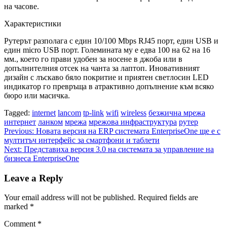
на часове.
Характеристики
Рутерът разполага с един 10/100 Mbps RJ45 порт, един USB и
един micro USB порт. Големината му е едва 100 на 62 на 16
мм., което го прави удобен за носене в джоба или в
допълнителния отсек на чанта за лаптоп. Иновативният
дизайн с лъскаво бяло покритие и приятен светлосин LED
индикатор го превръща в атрактивно допълнение към всяко
бюро или масичка.
Tagged:
internet
lancom
tp-link
wifi
wireless
безжична мрежа
интернет
ланком
мрежа
мрежова инфраструктура
рутер
Post
Previous:
Новата версия на ERP системата EnterpriseOne ще е с
мултитъч интерфейс за смартфони и таблети
navigation
Next:
Представиха версия 3.0 на системата за управление на
бизнеса EnterpriseOne
Leave a Reply
Your email address will not be published.
Required fields are
marked
*
Comment
*