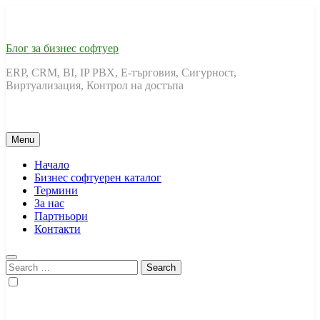
Skip
to
content
Блог за бизнес софтуер
ERP, CRM, BI, IP PBX, Е-търговия, Сигурност,
Виртуализация, Контрол на достъпа
Menu
Начало
Бизнес софтуерен каталог
Термини
За нас
Партньори
Контакти
Search
for: