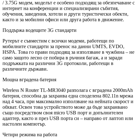
/ 3.75G модем, моделът е особено подходящ за обезпечаване с
интернет на конференции и специализирани събития,
обучения, заведения, хотели и други туристически обекти,
както и за мобилни офиси или друга работа в движение.
Поддържа водещите 3G стандарти
Рутерът е съвместим с всички модеми, работещи по
мобилните стандарти за пренос на данни UMTS, EVDO,
HSPA. Това го прави подходящ за използване в чужбина – не
само защото лесно се побира в ръчния багаж, а и заради
подръжката на различни 3G протоколи, работещи в
различните
държави.
Мощна вградена батерия
Wireless N Router TL-MR3040 разполага с вградена 2000mAh
батерия, способна да захранва една споделена 802.11n мрежа
над 4 часа, при максимално използване на нейната скорост и
обхват. Освен това устройството може да бъде захранвано
също посредством своя micro USB порт и допълнителен
адаптер, както и през USB порта си – направо от лаптоп или
настолен компютър.
Четири режима на работа