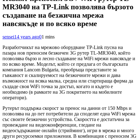
MR3040 на TP-Link позволява бързото
създаване на безжична мрежа
навсякъде и по всяко време
sensei
14 years ago
0
1 mins
Разработчикът на мрежово оборудване TP-Link пусна на
пазара нов преносим безжичен 3G рутер TL-MR3040, който
позволява бързо и лесно създаване на WiFi мрежи навсякъде и
по всяко време. Моделът, който се предлага от българската
компания Lancom Bulgaria, преобръща представите за
гъвкавост и скалируемост на безжичните мрежи и дава
възможност на всяка малка, средна или стартираща фирма да
създаде своя WiFi точка за достъп, когато и където е
необходимо (в рамките на 3G покритието на мобилните
оператори).
Рутерът поддържа скорост за пренос на данни от 150 Mbps и
позволява на до пет потребители да споделят една WiFi мрежа
със своите безжични устройства. Скоростта е достатъчна за
провеждане на видеоконференции, гледане на
видеосъдържание онлайн (стрийминг), игри в мрежа и много
други ресурсоемки приложения. В комбинация с преносим 3G