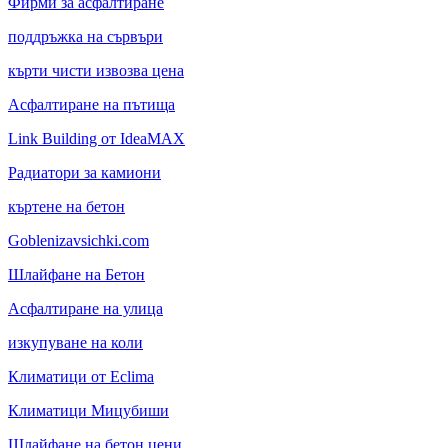
Фирми за асфалтиране
поддръжка на сървъри
кърти чисти извозва цена
Асфалтиране на пътища
Link Building от IdeaMAX
Радиатори за камиони
къртене на бетон
Goblenizavsichki.com
Шлайфане на Бетон
Асфалтиране на улица
изкупуване на коли
Климатици от Eclima
Климатици Мицубиши
Шлайфане на бетон цени