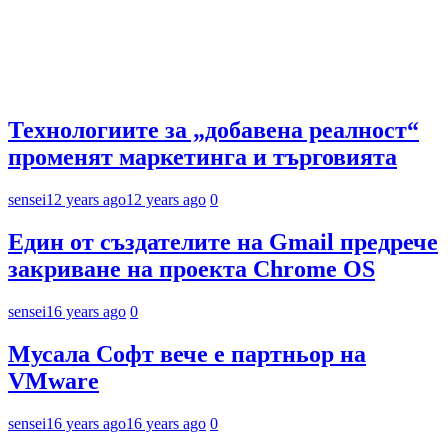
Технологиите за „добавена реалност“
променят маркетинга и търговията
sensei
12 years ago
12 years ago
0
Един от създателите на Gmail предрече
закриване на проекта Chrome OS
sensei
16 years ago
0
Мусала Софт вече е партньор на
VMware
sensei
16 years ago
16 years ago
0