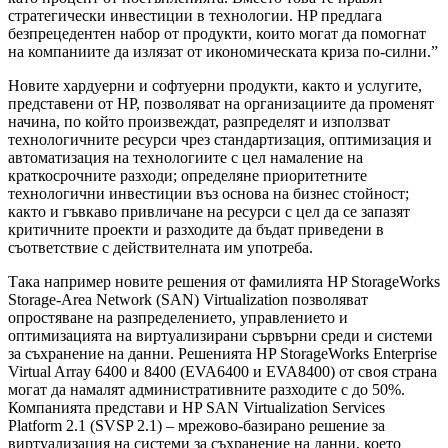
стратегически инвестиции в технологии. HP предлага
безпрецедентен набор от продукти, които могат да помогнат
на компаниите да излязат от икономическата криза по-силни.”
Новите хардуерни и софтуерни продукти, както и услугите,
представени от HP, позволяват на организациите да променят
начина, по който произвеждат, разпределят и използват
технологичните ресурси чрез стандартизация, оптимизация и
автоматизация на технологиите с цел намаление на
краткосрочните разходи; определяне приоритетните
технологични инвестиции въз основа на бизнес стойност;
както и гъвкаво привличане на ресурси с цел да се запазят
критичните проекти и разходите да бъдат приведени в
съответствие с действителната им употреба.
Така например новите решения от фамилията HP StorageWorks
Storage-Area Network (SAN) Virtualization позволяват
опростяване на разпределението, управлението и
оптимизацията на виртуализирани сървърни среди и системи
за съхранение на данни. Решенията HP StorageWorks Enterprise
Virtual Array 6400 и 8400 (EVA6400 и EVA8400) от своя страна
могат да намалят административните разходите с до 50%.
Компанията представи и HP SAN Virtualization Services
Platform 2.1 (SVSP 2.1) – мрежово-базирано решение за
виртуализация на системи за съхранение на данни, което