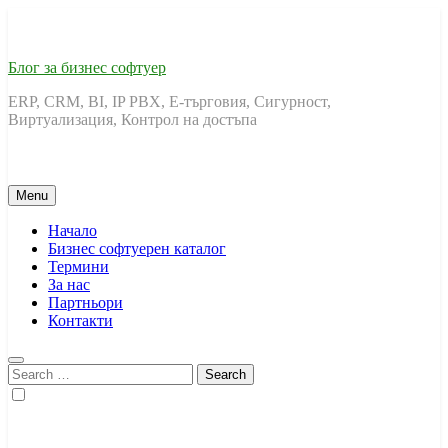
Skip
to
content
Блог за бизнес софтуер
ERP, CRM, BI, IP PBX, Е-търговия, Сигурност,
Виртуализация, Контрол на достъпа
Menu
Начало
Бизнес софтуерен каталог
Термини
За нас
Партньори
Контакти
Search
for: