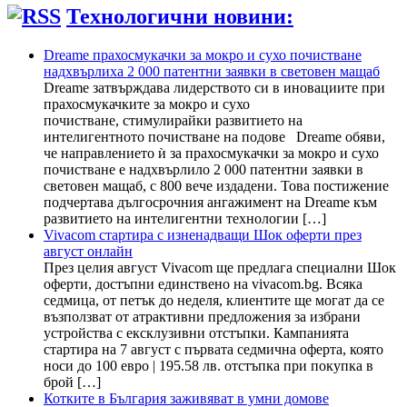
Технологични новини:
Dreame прахосмукачки за мокро и сухо почистване
надхвърлиха 2 000 патентни заявки в световен мащаб
Dreame затвърждава лидерството си в иновациите при
прахосмукачките за мокро и сухо
почистване, стимулирайки развитието на
интелигентното почистване на подове Dreame обяви,
че направлението ѝ за прахосмукачки за мокро и сухо
почистване е надхвърлило 2 000 патентни заявки в
световен мащаб, с 800 вече издадени. Това постижение
подчертава дългосрочния ангажимент на Dreame към
развитието на интелигентни технологии […]
Vivacom стартира с изненадващи Шок оферти през
август онлайн
През целия август Vivacom ще предлага специални Шок
оферти, достъпни единствено на vivacom.bg. Всяка
седмица, от петък до неделя, клиентите ще могат да се
възползват от атрактивни предложения за избрани
устройства с ексклузивни отстъпки. Кампанията
стартира на 7 август с първата седмична оферта, която
носи до 100 евро | 195.58 лв. отстъпка при покупка в
брой […]
Котките в България заживяват в умни домове