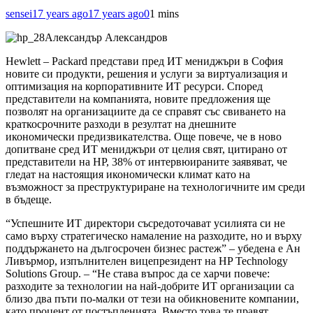
sensei
17 years ago
17 years ago
0
1 mins
Александър Александров
Hewlett – Packard представи пред ИТ мениджъри в София
новите си продукти, решения и услуги за виртуализация и
оптимизация на корпоративните ИТ ресурси. Според
представители на компанията, новите предложения ще
позволят на организациите да се справят със свиването на
краткосрочните разходи в резултат на днешните
икономически предизвикателства. Още повече, че в ново
допитване сред ИТ мениджъри от целия свят, цитирано от
представители на HP, 38% от интервюираните заявяват, че
гледат на настоящия икономически климат като на
възможност за преструктуриране на технологичните им среди
в бъдеще.
“Успешните ИТ директори съсредоточават усилията си не
само върху стратегическо намаление на разходите, но и върху
поддържането на дългосрочен бизнес растеж” – убедена е Ан
Ливърмор, изпълнителен вицепрезидент на HP Technology
Solutions Group. – “Не става въпрос да се харчи повече:
разходите за технологии на най-добрите ИТ организации са
близо два пъти по-малки от тези на
обикновените компании,
като процент от постъпленията. Вместо това те правят