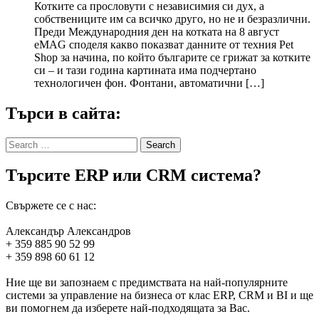
Котките са прословути с независимия си дух, а
собствениците им са всичко друго, но не и безразлични.
Преди Международния ден на котката на 8 август
eMAG споделя какво показват данните от техния Pet
Shop за начина, по който българите се грижат за котките
си – и тази година картината има подчертано
технологичен фон. Фонтани, автоматични […]
Търси в сайта:
Search
for:
Търсите ERP или CRM система?
Свържете се с нас:
Александър Александров
+ 359 885 90 52 99
+ 359 898 60 61 12
Ние ще ви запознаем с предимствата на най-популярните
системи за управление на бизнеса от клас ERP, CRM и BI и ще
ви помогнем да изберете най-подходящата за Вас.