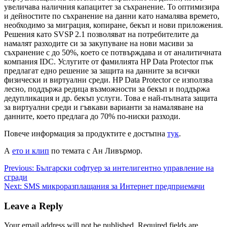
увеличава наличния капацитет за съхранение. То оптимизира
и дейностите по съхранение на данни като намалява времето,
необходимо за миграция, копиране, бекъп и нови приложения.
Решения като SVSP 2.1 позволяват на потребителите да
намалят разходите си за закупуване на нови масиви за
съхранение с до 50%, което се потвърждава и от аналитичната
компания IDC. Услугите от фамилията HP Data Protector пък
предлагат едно решение за защита на данните за всички
физически и виртуални среди. HP Data Protector се използва
лесно, поддържа редица възможности за бекъп и поддържа
дедупликация и др. бекъп услуги. Това е най-пълната защита
за виртуални среди и гъвкави варианти за намаляване на
данните, което предлага до 70% по-ниски разходи.
Повече информация за продуктите е достъпна
тук
.
А
ето и клип
по темата с Ан Ливърмор.
Post
Previous:
Български софтуер за интелигентно управление на
сгради
navigation
Next:
SMS микроразплащания за Интернет предприемачи
Leave a Reply
Your email address will not be published.
Required fields are