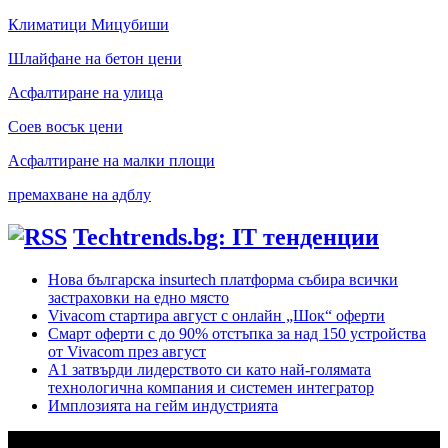
Климатици Мицубиши
Шлайфане на бетон цени
Асфалтиране на улица
Соев восък цени
Асфалтиране на малки площи
премахване на адблу
Techtrends.bg: IT тенденции
Нова българска insurtech платформа събира всички
застраховки на едно място
Vivacom стартира август с онлайн „Шок“ оферти
Смарт оферти с до 90% отстъпка за над 150 устройства
от Vivacom през август
А1 затвърди лидерството си като най-голямата
технологична компания и системен интегратор
Имплозията на гейм индустрията