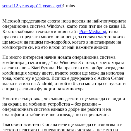
sensei
12 years ago
12 years ago
0
1 mins
Microsoft представиха своята нова версия на най-популярната
операционна система Windows, която този път ще се казва 10.
Както съобщава технологичният сайт
PixelMedia.bg
, тя на
практика предлага много нови неща, за голяма част от които
ще можем да пишем по-подробно, когато я инсталираме на
компютрите си, но ето някои от най-важните анонси.
По много интересен начин новата операционна система
комбинира „тъч-изгледа” на Windows 8 с това, с което хората
са свикнали – Start бутона. На практика има добре изградена
комбинация между двете, където всеки ще може да използва
това, което му е удобно. Всичко е доукрасено с Action Center
малко в стила на Android, от който бързо могат да се пускат и
спират различни функции на компютура.
Новото е също така, че същият десктоп ще може да се види и
на екрана на мобилни устройства – без разлика –
операционната система еднакво добре ще работи и на
смартфони и таблети и ще изглежда по същия начин.
Гласовият асистент Cortana вече ще може да се използва и в
десктоп версията на операционната система, а не само на