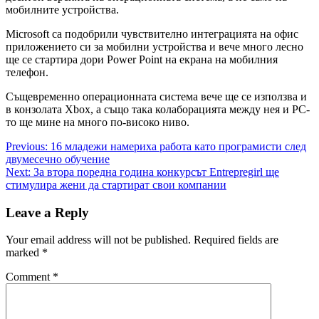
мобилните устройства.
Microsoft са подобрили чувствително интеграцията на офис
приложението си за мобилни устройства и вече много лесно
ще се стартира дори Power Point на екрана на мобилния
телефон.
Същевременно операционната система вече ще се използва и
в конзолата Xbox, а също така колаборацията между нея и PC-
то ще мине на много по-високо ниво.
Post
Previous:
16 младежи намериха работа като програмисти след
двумесечно обучение
navigation
Next:
За втора поредна година конкурсът Entrepregirl ще
стимулира жени да стартират свои компании
Leave a Reply
Your email address will not be published.
Required fields are
marked
*
Comment
*