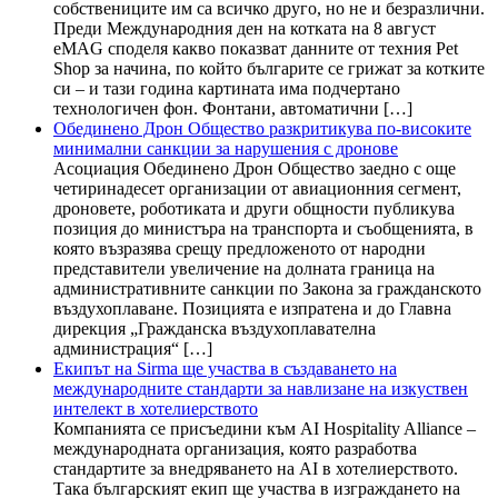
собствениците им са всичко друго, но не и безразлични.
Преди Международния ден на котката на 8 август
eMAG споделя какво показват данните от техния Pet
Shop за начина, по който българите се грижат за котките
си – и тази година картината има подчертано
технологичен фон. Фонтани, автоматични […]
Обединено Дрон Общество разкритикува по-високите
минимални санкции за нарушения с дронове
Асоциация Обединено Дрон Общество заедно с още
четиринадесет организации от авиационния сегмент,
дроновете, роботиката и други общности публикува
позиция до министъра на транспорта и съобщенията, в
която възразява срещу предложеното от народни
представители увеличение на долната граница на
административните санкции по Закона за гражданското
въздухоплаване. Позицията е изпратена и до Главна
дирекция „Гражданска въздухоплавателна
администрация“ […]
Екипът на Sirma ще участва в създаването на
международните стандарти за навлизане на изкуствен
интелект в хотелиерството
Компанията се присъедини към AI Hospitality Alliance –
международната организация, която разработва
стандартите за внедряването на AI в хотелиерството.
Така българският екип ще участва в изграждането на