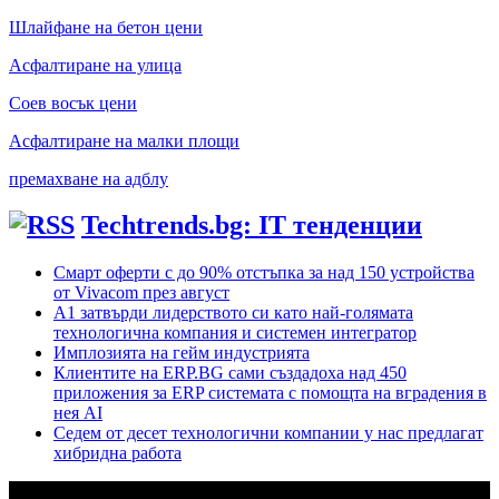
Шлайфане на бетон цени
Асфалтиране на улица
Соев восък цени
Асфалтиране на малки площи
премахване на адблу
Techtrends.bg: IT тенденции
Смарт оферти с до 90% отстъпка за над 150 устройства
от Vivacom през август
А1 затвърди лидерството си като най-голямата
технологична компания и системен интегратор
Имплозията на гейм индустрията
Клиентите на ERP.BG сами създадоха над 450
приложения за ERP системата с помощта на вградения в
нея AI
Седем от десет технологични компании у нас предлагат
хибридна работа