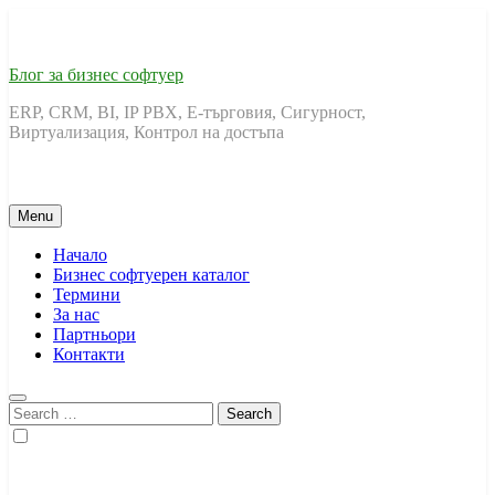
Skip
to
content
Блог за бизнес софтуер
ERP, CRM, BI, IP PBX, Е-търговия, Сигурност,
Виртуализация, Контрол на достъпа
Menu
Начало
Бизнес софтуерен каталог
Термини
За нас
Партньори
Контакти
Search
for: