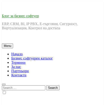
Skip
to
content
Блог за бизнес софтуер
ERP, CRM, BI, IP PBX, Е-търговия, Сигурност,
Виртуализация, Контрол на достъпа
Menu
Начало
Бизнес софтуерен каталог
Термини
За нас
Партньори
Контакти
Search
for: