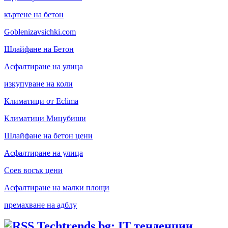
къртене на бетон
Goblenizavsichki.com
Шлайфане на Бетон
Асфалтиране на улица
изкупуване на коли
Климатици от Eclima
Климатици Мицубиши
Шлайфане на бетон цени
Асфалтиране на улица
Соев восък цени
Асфалтиране на малки площи
премахване на адблу
Techtrends.bg: IT тенденции