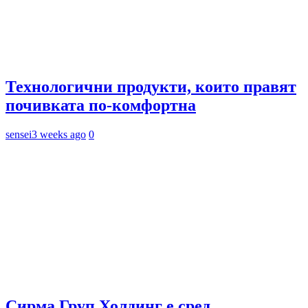
Технологични продукти, които правят
почивката по-комфортна
sensei
3 weeks ago
0
Сирма Груп Холдинг е сред