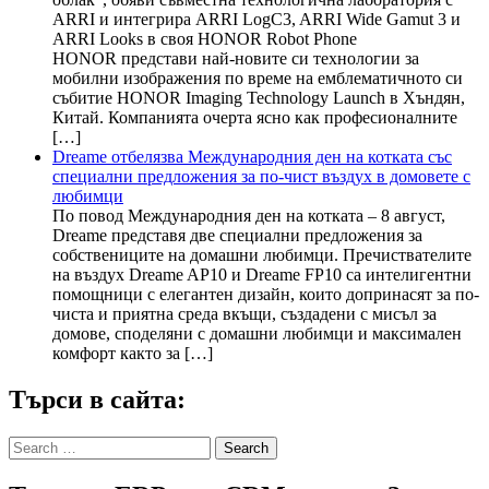
ARRI и интегрира ARRI LogC3, ARRI Wide Gamut 3 и
ARRI Looks в своя HONOR Robot Phone
HONOR представи най-новите си технологии за
мобилни изображения по време на емблематичното си
събитие HONOR Imaging Technology Launch в Хъндян,
Китай. Компанията очерта ясно как професионалните
[…]
Dreame отбелязва Международния ден на котката със
специални предложения за по-чист въздух в домовете с
любимци
По повод Международния ден на котката – 8 август,
Dreame представя две специални предложения за
собствениците на домашни любимци. Пречиствателите
на въздух Dreame AP10 и Dreame FP10 са интелигентни
помощници с елегантен дизайн, които допринасят за по-
чиста и приятна среда вкъщи, създадени с мисъл за
домове, споделяни с домашни любимци и максимален
комфорт както за […]
Търси в сайта:
Search
for: