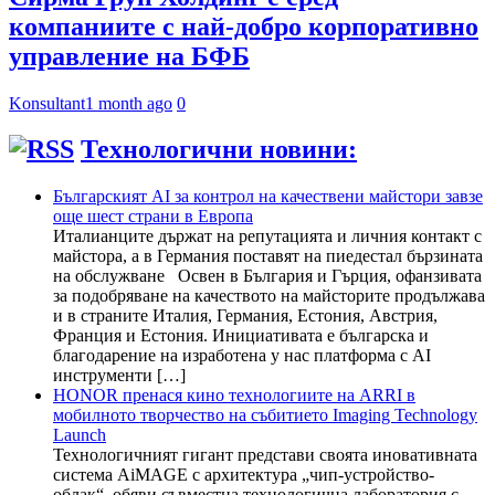
компаниите с най-добро корпоративно
управление на БФБ
Konsultant
1 month ago
0
Технологични новини:
Българският AI за контрол на качествени майстори завзе
още шест страни в Европа
Италианците държат на репутацията и личния контакт с
майстора, а в Германия поставят на пиедестал бързината
на обслужване Освен в България и Гърция, офанзивата
за подобряване на качеството на майсторите продължава
и в страните Италия, Германия, Естония, Австрия,
Франция и Естония. Инициативата е българска и
благодарение на изработена у нас платформа с AI
инструменти […]
HONOR пренася кино технологиите на ARRI в
мобилното творчество на събитието Imaging Technology
Launch
Технологичният гигант представи своята иновативната
система AiMAGE с архитектура „чип-устройство-
облак“, обяви съвместна технологична лаборатория с