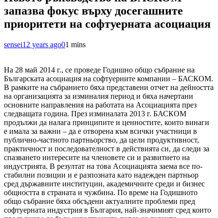
запазва фокус върху досегашните
приоритети на софтуерната асоциация
sensei
12 years ago
0
1 mins
На 28 май 2014 г., се проведе Годишно общо събрание на
Българската асоциация на софтуерните компании – БАСКОМ.
В рамките на събранието бяха представени отчет на дейността
на организацията за изминалия период и бяха начертани
основните направления на работата на Асоциацията през
следващата година. През изминалата 2013 г. БАСКОМ
продължи да налага принципите и ценностите, които винаги
е имала за важни – да е отворена към всички участници в
публично-частното партньорство, да цели продуктивност,
практичност и последователност в действията си, да следи за
спазването интересите на членовете си и развитието на
индустрията. В резултат на това Асоциацията заема все по-
стабилни позиции и е разпозната като надежден партньор
сред държавните институции, академичните среди и бизнес
общността в страната и чужбина. По време на Годишното
общо събрание бяха обсъдени актуалните проблеми пред
софтуерната индустрия в България, най-значимият сред които