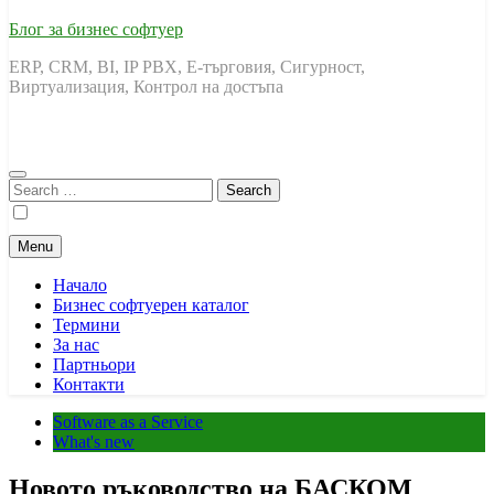
Блог за бизнес софтуер
ERP, CRM, BI, IP PBX, Е-търговия, Сигурност,
Виртуализация, Контрол на достъпа
Search
for:
Menu
Начало
Бизнес софтуерен каталог
Термини
За нас
Партньори
Контакти
Software as a Service
What's new
Новото ръководство на БАСКОМ