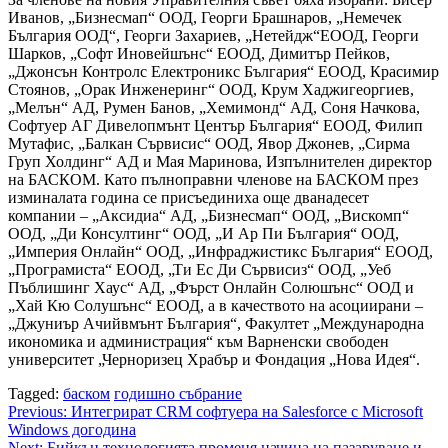
Иванов, „Бизнесмап“ ООД, Георги Брашнаров, „Немечек
България ООД“, Георги Захариев, „Нетейдж“ЕООД, Георги
Шарков, „Софт Иновейшънс“ ЕООД, Димитър Пейков,
„Джонсън Контролс Електроникс България“ ЕООД, Красимир
Стоянов, „Орак Инженеринг“ ООД, Крум Хаджигеоргиев,
„Мелън“ АД, Румен Банов, „Хемимонд“ АД, Соня Начкова,
Софтуер АГ Дивелопмънт Център България“ ЕООД, Филип
Мутафис, „Балкан Сървисис“ ООД, Явор Джонев, „Сирма
Груп Холдинг“ АД и Мая Маринова, Изпълнителен директор
на БАСКОМ. Като пълноправни членове на БАСКОМ през
изминалата година се присъединиха още дванадесет
компании – „Аксидиа“ АД, „Бизнесмап“ ООД, „Вискомп“
ООД, „Ди Консултинг“ ООД, „И Ар Пи България“ ООД,
„Империя Онлайн“ ООД, „Инфраджистикс България“ ЕООД,
„Програмиста“ ЕООД, „Ти Ес Ди Сървисиз“ ООД, „Уеб
Пъблишинг Хаус“ АД, „Фърст Онлайн Солюшънс“ ООД и
„Хай Кю Солушънс“ ЕООД, а в качеството на асоциирани –
„Джуниър Ачийвмънт България“, Факултет „Международна
икономика и администрация“ към Варненски свободен
университет „Черноризец Храбър и Фондация „Нова Идея“.
Tagged:
баском
годишно събрание
Post
Previous:
Интегрират CRM софтуера на Salesforce с Microsoft
Windows догодина
navigation
Next:
Бийкън технологията променя начина на пазаруване и