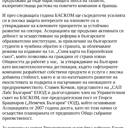
продължава да бъде нарастващата липса на таланти,
възпрепятстваща растежа на повечето компании в бранша.
И през следващата година БАСКОМ ще съсредоточи усилията
си в посока защита интересите на членовете си и
утвърждаване на ключовите приоритети за устойчиво
развитие на сектора. Асоциацията ще продължи активната си
дейност за осъществяване на реформа в българските
образователни институции, за привличане на българските
студенти в чужбина обратно в страната, за облекчаване
режима на издаване на т.н. „Синя карта на Европейския
съюз“, която позволява на граждани от страни извън
Общността да работят у нас, за утвърждаване на България
като високотехнологична дестинация, където софтуерните
компании разработват собствени продукти и услуги с висока
добавена стойност, както и за по-нататъшното развитие на
екосистемата за подкрепа и насърчаване на иновациите и
предприемачеството. Стамен Кочков, представител на „САП
Лабс България“ ЕООД и дългогодишен член на Управителния
съвет на БАСКОМ, пое председателския пост от Георги
Брашнаров („Немечек България“ ООД), който оглавяваше
Асоциацията от 2007 година досега, като по този начин се
осъществи планираната от предишното Общо събрание
приемственост.
За членове на новия Управителния съвет бяха избрани: Бисер