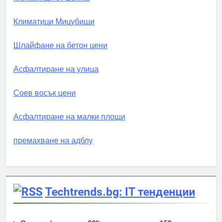
Климатици Мицубиши
Шлайфане на бетон цени
Асфалтиране на улица
Соев восък цени
Асфалтиране на малки площи
премахване на адблу
Techtrends.bg: IT тенденции