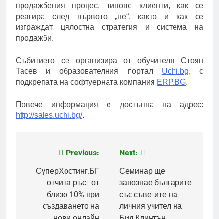
продажбения процес, типове клиенти, как се
реагира след първото „не“, както и как се
изграждат цялостна стратегия и система на
продажби.
Събитието се организира от обучителя Стоян
Тасев и образователния портал
Uchi.bg
, с
подкрепата на софтуерната компания
ERP.BG
.
Повече информация е достъпна на адрес:
http://sales.uchi.bg/
.
Previous:
Next:
Post
navigation
СуперХостинг.БГ
Семинар ще
отчита ръст от
запознае българите
близо 10% при
със съветите на
създаването на
личния учител на
нови онлайн
Бил Клинтън,