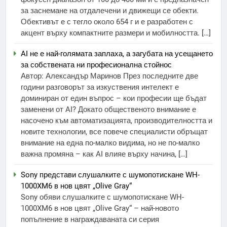
за заснемане на отдалечени и движещи се обекти.
Обективът е с тегло около 654 г и е разработен с
акцент върху компактните размери и мобилността. […]
AI не е най-голямата заплаха, а загубата на усещането
за собствената ни професионална стойнос
Автор: Александър Маринов През последните две
години разговорът за изкуствения интелект е
доминиран от един въпрос – кои професии ще бъдат
заменени от AI? Докато общественото внимание е
насочено към автоматизацията, производителността и
новите технологии, все повече специалисти обръщат
внимание на една по-малко видима, но не по-малко
важна промяна – как AI влияе върху начина, […]
Sony представи слушалките с шумопотискане WH-
1000XM6 в нов цвят „Olive Gray“
Sony обяви слушалките с шумопотискане WH-
1000XM6 в нов цвят „Olive Gray“ – най-новото
попълнение в награждаваната си серия