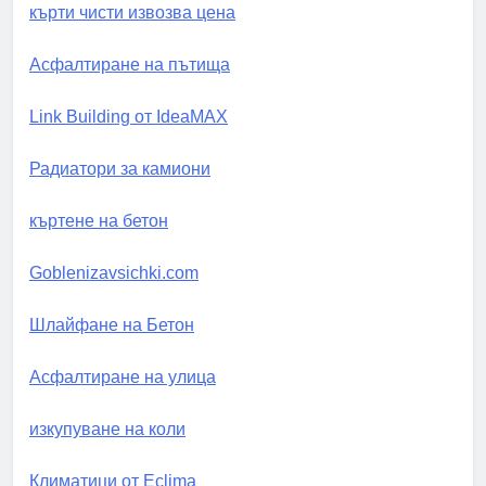
кърти чисти извозва цена
Асфалтиране на пътища
Link Building от IdeaMAX
Радиатори за камиони
къртене на бетон
Goblenizavsichki.com
Шлайфане на Бетон
Асфалтиране на улица
изкупуване на коли
Климатици от Eclima