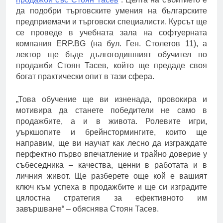
да подобри търговските умения на българските
предприемачи и търговски специалисти. Курсът ще
се проведе в учебната зала на софтуерната
компания ERP.BG (на бул. Ген. Столетов 11), а
лектор ще бъде дългогодишният обучител по
продажби Стоян Тасев, който ще предаде своя
богат практически опит в тази сфера.
„Това обучение ще ви изненада, провокира и
мотивира да станете победители не само в
продажбите, а и в живота. Ролевите игри,
уъркшопите и брейнстормингите, които ще
направим, ще ви научат как лесно да изграждате
перфектно първо впечатление и трайно доверие у
събеседника – качества, ценни в работата и в
личния живот. Ще разберете още кой е вашият
ключ към успеха в продажбите и ще си изградите
цялостна стратегия за ефективното им
завършване“ – обяснява Стоян Тасев.