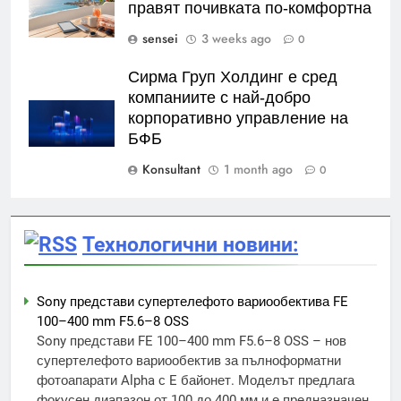
правят почивката по-комфортна
sensei
3 weeks ago
0
Сирма Груп Холдинг е сред
компаниите с най-добро
корпоративно управление на
БФБ
Konsultant
1 month ago
0
Технологични новини:
Sony представи супертелефото вариообектива FE
100–400 mm F5.6–8 OSS
Sony представи FE 100–400 mm F5.6–8 OSS – нов
супертелефото вариообектив за пълноформатни
фотоапарати Alpha с E байонет. Моделът предлага
фокусен диапазон от 100 до 400 мм и е предназначен