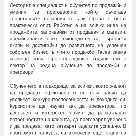
Лекторът е специалист и обучител по продажби и
умения за преговаряне, който съчетава
теоретичните познания в тази сфера с богат
практически опит. Работил е на всички нива на
продажбите, започвайки от продавач в магазин,
преминавайки през ръководител на търговски
екипи и достигайки до развитието на успешен
собствен бизнес, в чиито продажби Тасев заема
ключова роля. През последните години той е
лектор на редица обучения по продажби и
преговори.
Обучението е подходящо за всички, които желаят
да продават ефективно и по този начин да
увеличат конкурентоспособността и доходите си.
Курсистите ще научат как да презентират по
достъпен и интересен начин, да разпознават
потребностите на клиента, да преговарят уверено
и да продават като затварят сделките успешно. В
програмата на курса са включени още: етапи на