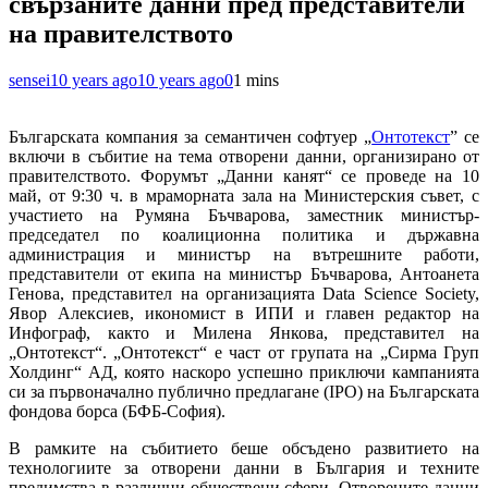
свързаните данни пред представители
на правителството
sensei
10 years ago
10 years ago
0
1 mins
Българската компания за семантичен софтуер „
Онтотекст
” се
включи в събитие на тема отворени данни, организирано от
правителството. Форумът „Данни канят“ се проведе на 10
май, от 9:30 ч. в мраморната зала на Министерския съвет, с
участието на Румяна Бъчварова, заместник министър-
председател по коалиционна политика и държавна
администрация и министър на вътрешните работи,
представители от екипа на министър Бъчварова, Антоанета
Генова, представител на организацията Data Science Society,
Явор Алексиев, икономист в ИПИ и главен редактор на
Инфограф, както и Милена Янкова, представител на
„Онтотекст“. „Онтотекст“ е част от групата на „Сирма Груп
Холдинг“ АД, която наскоро успешно приключи кампанията
си за първоначално публично предлагане (IPO) на Българската
фондова борса (БФБ-София).
В рамките на събитието беше обсъдено развитието на
технологиите за отворени данни в България и техните
предимства в различни обществени сфери. Отворените данни