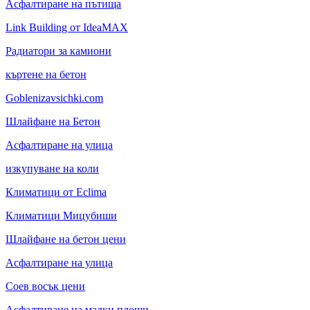
Асфалтиране на пътища
Link Building от IdeaMAX
Радиатори за камиони
къртене на бетон
Goblenizavsichki.com
Шлайфане на Бетон
Асфалтиране на улица
изкупуване на коли
Климатици от Eclima
Климатици Мицубиши
Шлайфане на бетон цени
Асфалтиране на улица
Соев восък цени
Асфалтиране на малки площи