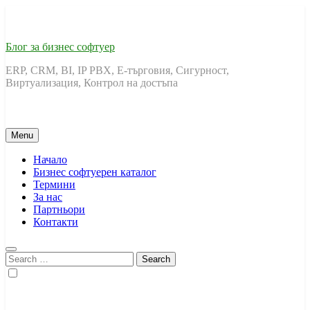
Skip
to
content
Блог за бизнес софтуер
ERP, CRM, BI, IP PBX, Е-търговия, Сигурност,
Виртуализация, Контрол на достъпа
Menu
Начало
Бизнес софтуерен каталог
Термини
За нас
Партньори
Контакти
Search
for: