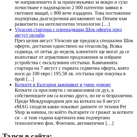
че направлението ѝ за прахосмукачки за мокро и сухо
почистване е надхвърлило 2 000 патентни заявки в
световен мащаб, с 800 вече издадени. Това постижение
подчертава дългосрочния ангажимент на Dreame към
развитието на интелигентни технологии […]
Vivacom стартира с изненадващи Шок оферти през
август онлайн
През целия август Vivacom ще предлага специални Шок
оферти, достъпни единствено на vivacom.bg. Всяка
седмица, от петък до неделя, клиентите ще могат да се
възползват от атрактивни предложения за избрани
устройства с ексклузивни отстъпки. Кампанията
стартира на 7 август с първата седмична оферта, която
носи до 100 евро | 195.58 лв. отстъпка при покупка в
брой […]
Котките в България заживяват в умни домове
Котките са прословути с независимия си дух, а
собствениците им са всичко друго, но не и безразлични.
Преди Международния ден на котката на 8 август
eMAG споделя какво показват данните от техния Pet
Shop за начина, по който българите се грижат за котките
си – и тази година картината има подчертано
технологичен фон. Фонтани, автоматични […]
Търси в сайта: