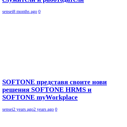
sensei
8 months ago
0
SOFTONE представя своите нови
решения SOFTONE HRMS и
SOFTONE myWorkplace
sensei
2 years ago
2 years ago
0