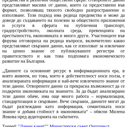
представляват масиви от данни, които са предоставени във
формат, позволяващ тяхното свободно разпространение и
използване. Този подход има редица предимства и може да
доведе до създаването на полезни за обществото приложения
и услуги в сферата на публичния транспорт,
градоустройството, околната среда, превенцията на
престъпността, икономиката и много други. Участниците във
форума отговориха на редица въпроси, включително какво
представляват свързани данни, как се използват за извличане
на ценно знание от публикуваните регистри от
правителството и как това подпомага икономическото
развитие на България.
„Данните са основният ресурс в информационната ера, в
която живеем, но това, което в действителност носи полза, е
анализираната информация и най-вече извлеченото знание от
тези данни. Отворените данни са прекрасна възможност да се
подкрепи икономиката на знанието. За да бъдат анализирани
тези данни обаче, има още много работа – нормализация,
стандартизация и свързване. Вече свързани, данните могат да
бъдат разглеждани като информация, семантиката носи
знание и добавя стойност в икономиката“ – обясни Милена
Янкова пред аудиторията на събитието.
Tagged:
"Данни канят""
Министерски съвет
Онтотекст