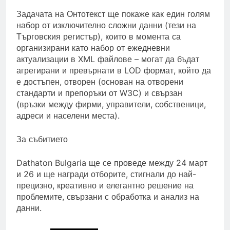
Задачата на Онтотекст ще покаже как един голям
набор от изключително сложни данни (тези на
Търговския регистър), които в момента са
организирани като набор от ежедневни
актуализации в XML файлове – могат да бъдат
агрегирани и превърнати в LOD формат, който да
е достъпен, отворен (основан на отворени
стандарти и препоръки от W3C) и свързан
(връзки между фирми, управители, собственици,
адреси и населени места).
За събитието
Dathaton Bulgaria ще се проведе между 24 март
и 26 и ще награди отборите, стигнали до най-
прецизно, креативно и елегантно решение на
проблемите, свързани с обработка и анализ на
данни.