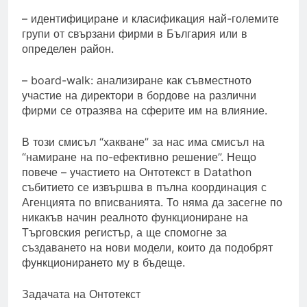
– идентифициране и класификация най-големите
групи от свързани фирми в България или в
определен район.
– board-walk: анализиране как съвместното
участие на директори в бордове на различни
фирми се отразява на сферите им на влияние.
В този смисъл “хакване” за нас има смисъл на
“намиране на по-ефективно решение”. Нещо
повече – участието на Онтотекст в Datathon
събитието се извършва в пълна координация с
Агенцията по вписванията. То няма да засегне по
никакъв начин реалното функциониране на
Търговския регистър, а ще спомогне за
създаването на нови модели, които да подобрят
функционирането му в бъдеще.
Задачата на Онтотекст