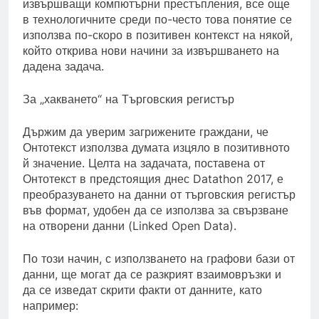
извършващи компютърни престъпления, все още
в технологичните среди по-често това понятие се
използва по-скоро в позитивен контекст на някой,
който открива нови начини за извършването на
дадена задача.
За „хакването“ на Търговския регистър
Държим да уверим загрижените граждани, че
Онтотекст използва думата изцяло в позитивното
й значение. Целта на задачата, поставена от
Онтотекст в предстоящия днес Datathon 2017, е
преобразуването на данни от търговския регистър
във формат, удобен да се използва за свързване
на отворени данни (Linked Open Data).
По този начин, с използването на графови бази от
данни, ще могат да се разкрият взаимовръзки и
да се изведат скрити факти от данните, като
например: