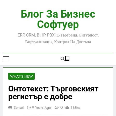
Skip
to
Блог За Бизнес
content
Софтуер
ERP, CRM, BI, IP PBX, Е-Търговия, Сигурност,
Виртуализация, Контрол На Достъпа
WHAT'S NEW
Онтотекст: Търговският
регистър е добре
0
Sensei
9 Years Ago
1 Mins