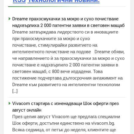
Dreame прахосмукачки за мокро и сухо почистване
надхвърлиха 2 000 патентни заявки в световен мащаб
Dreame затвърждава лидерството си в иновациите
при прахосмукачките за мокро и сухо
почистване, стимулирайки развитието на
интелигентното почистване на подове Dreame обяви,
че направлението ѝ за прахосмукачки за мокро и сухо
почистване е надхвърлило 2 000 патентни заявки в
световен мащаб, с 800 вече издадени. Това
постижение подчертава дългосрочния ангажимент на
Dreame към развитието на интелигентни технологии
[…]
Vivacom стартира с изненадващи Шок оферти през
август онлайн
През целия август Vivacom ще предлага специални
Шок оферти, достъпни единствено на vivacom.bg.
Всяка седмица, от петък до неделя, клиентите ще