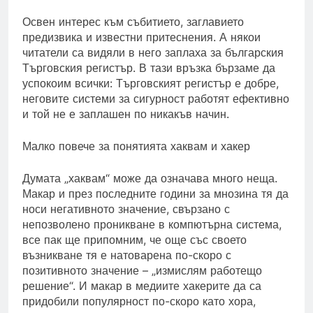
Освен интерес към събитието, заглавието
предизвика и известни притеснения. А някои
читатели са видяли в него заплаха за българския
Търговския регистър. В тази връзка бързаме да
успокоим всички: Търговският регистър е добре,
неговите системи за сигурност работят ефективно
и той не е заплашен по никакъв начин.
Малко повече за понятията хаквам и хакер
Думата „хаквам“ може да означава много неща.
Макар и през последните години за мнозина тя да
носи негативното значение, свързано с
непозволено проникване в компютърна система,
все пак ще припомним, че още със своето
възникване тя е натоварена по-скоро с
позитивното значение – „измислям работещо
решение“. И макар в медиите хакерите да са
придобили популярност по-скоро като хора,