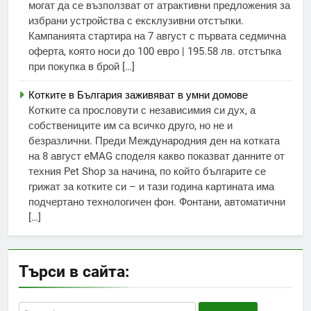
могат да се възползват от атрактивни предложения за
избрани устройства с ексклузивни отстъпки.
Кампанията стартира на 7 август с първата седмична
оферта, която носи до 100 евро | 195.58 лв. отстъпка
при покупка в брой […]
Котките в България заживяват в умни домове
Котките са прословути с независимия си дух, а
собствениците им са всичко друго, но не и
безразлични. Преди Международния ден на котката
на 8 август eMAG споделя какво показват данните от
техния Pet Shop за начина, по който българите се
грижат за котките си – и тази година картината има
подчертано технологичен фон. Фонтани, автоматични
[…]
Търси в сайта:
Search