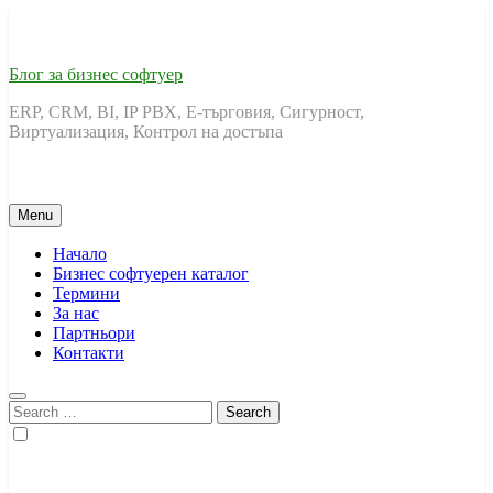
Skip
to
content
Блог за бизнес софтуер
ERP, CRM, BI, IP PBX, Е-търговия, Сигурност,
Виртуализация, Контрол на достъпа
Menu
Начало
Бизнес софтуерен каталог
Термини
За нас
Партньори
Контакти
Search
for: