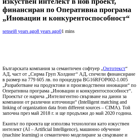
изкуствен интелект в нов проект,
финансиран по Оперативна програма
„Иновации и конкурентоспособност“
sensei
8 years ago
8 years ago
0
1 mins
Българската компания за семантичен софтуер „
Онтотекст
“
АД, част от „Сирма Груп Холдинг“ АД, спечели финансиране
в размер на 779 605 лв. по процедура BG16RFOP002-1.005
„Разработване на продуктови и производствени иновации“ по
Оперативна програма „Иновации и конкурентоспособност“.
Проектът се нарича „Интелигентно свързване на данни за
компании от различни източници“ (Intelligent matching and
linking of organization data from different sources – CIMA). Той
започна през май 2018 г. и ще продължи до май 2020 година.
Екипът по проекта ще използва технологии като изкуствен
интелект (AI – Artificial Intelligence), машинно обучение
(machine learning) и семантично моделиране за свързване и