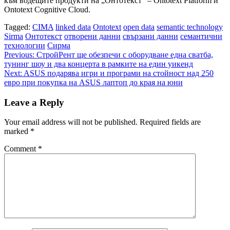
към водещите продукти на „Онтотекст“ – Ontotext Platform и
Ontotext Cognitive Cloud.
Tagged:
CIMA
linked data
Ontotext
open data
semantic technology
Sirma
Онтотекст
отворени данни
свързани данни
семантични
технологии
Сирма
Post
Previous:
СтройРент ще обезпечи с оборудване една сватба,
тунинг шоу и два концерта в рамките на един уикенд
navigation
Next:
ASUS подарява игри и програми на стойност над 250
евро при покупка на ASUS лаптоп до края на юни
Leave a Reply
Your email address will not be published.
Required fields are
marked
*
Comment
*