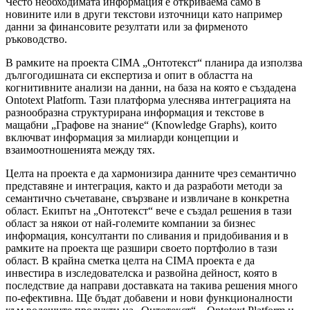
Често необходимата информация е откриваема само в
новините или в други текстови източници като например
данни за финансовите резултати или за фирменото
ръководство.
В рамките на проекта CIMA „Онтотекст“ планира да използва
дългогодишната си експертиза и опит в областта на
когнитивните анализи на данни, на база на която е създадена
Ontotext Platform. Тази платформа улеснява интеграцията на
разнообразна структурирана информация и текстове в
мащабни „Графове на знание“ (Knowledge Graphs), които
включват информация за милиарди концепции и
взаимоотношенията между тях.
Целта на проекта е да хармонизира данните чрез семантично
представяне и интеграция, както и да разработи методи за
семантично съчетаване, свързване и извличане в конкретна
област. Екипът на „Онтотекст“ вече е създал решения в тази
област за някои от най-големите компании за бизнес
информация, консултанти по сливания и придобивания и в
рамките на проекта ще разшири своето портфолио в тази
област. В крайна сметка целта на CIMA проекта е да
инвестира в изследователска и развойна дейност, която в
последствие да направи доставката на такива решения много
по-ефективна. Ще бъдат добавени и нови функционалности