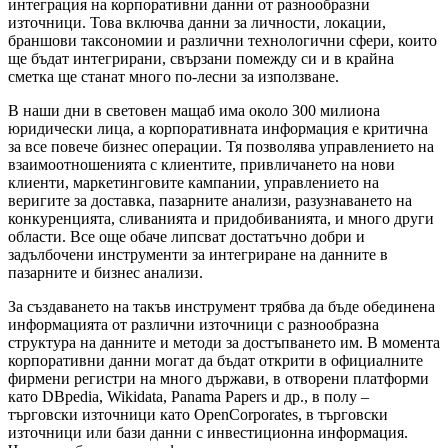
интеграция на корпоративни данни от разнообразни
източници. Това включва данни за личности, локации,
браншови таксономии и различни технологични сфери, които
ще бъдат интегрирани, свързани помежду си и в крайна
сметка ще станат много по-лесни за използване.
В наши дни в световен мащаб има около 300 милиона
юридически лица, а корпоративната информация е критична
за все повече бизнес операции. Тя позволява управлението на
взаимоотношенията с клиентите, привличането на нови
клиенти, маркетинговите кампании, управлението на
веригите за доставка, пазарните анализи, разузнаването на
конкуренцията, сливанията и придобиванията, и много други
области. Все още обаче липсват достатъчно добри и
задълбочени инструменти за интегриране на данните в
пазарните и бизнес анализи.
За създаването на такъв инструмент трябва да бъде обединена
информацията от различни източници с разнообразна
структура на данните и методи за достъпването им. В момента
корпоративни данни могат да бъдат открити в официалните
фирмени регистри на много държави, в отворени платформи
като DBpedia, Wikidata, Panama Papers и др., в полу –
търговски източници като OpenCorporates, в търговски
източници или бази данни с инвестиционна информация.