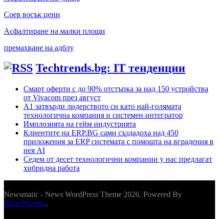
Соев восък цени
Асфалтиране на малки площи
премахване на адблу
Techtrends.bg: IT тенденции
Смарт оферти с до 90% отстъпка за над 150 устройства
от Vivacom през август
А1 затвърди лидерството си като най-голямата
технологична компания и системен интегратор
Имплозията на гейм индустрията
Клиентите на ERP.BG сами създадоха над 450
приложения за ERP системата с помощта на вградения в
нея AI
Седем от десет технологични компании у нас предлагат
хибридна работа
Newsmatic - News WordPress Theme 2026. Powered By
BlazeThemes
.