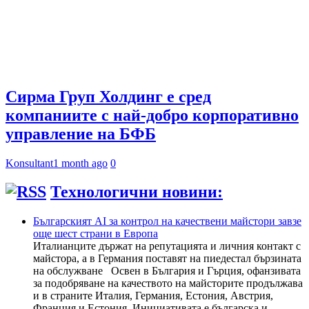
Сирма Груп Холдинг е сред
компаниите с най-добро корпоративно
управление на БФБ
Konsultant
1 month ago
0
Технологични новини:
Българският AI за контрол на качествени майстори завзе
още шест страни в Европа
Италианците държат на репутацията и личния контакт с
майстора, а в Германия поставят на пиедестал бързината
на обслужване Освен в България и Гърция, офанзивата
за подобряване на качеството на майсторите продължава
и в страните Италия, Германия, Естония, Австрия,
Франция и Естония. Инициативата е българска и