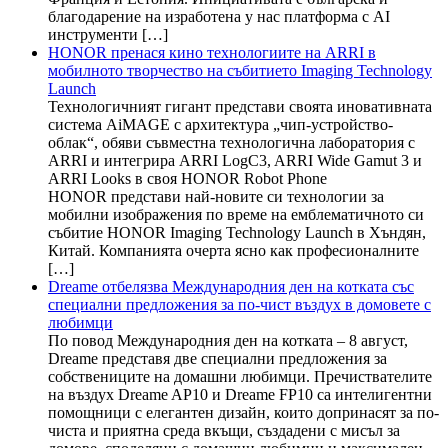
благодарение на изработена у нас платформа с AI
инструменти […]
HONOR пренася кино технологиите на ARRI в
мобилното творчество на събитието Imaging Technology
Launch
Технологичният гигант представи своята иновативната
система AiMAGE с архитектура „чип-устройство-
облак“, обяви съвместна технологична лаборатория с
ARRI и интегрира ARRI LogC3, ARRI Wide Gamut 3 и
ARRI Looks в своя HONOR Robot Phone
HONOR представи най-новите си технологии за
мобилни изображения по време на емблематичното си
събитие HONOR Imaging Technology Launch в Хъндян,
Китай. Компанията очерта ясно как професионалните
[…]
Dreame отбелязва Международния ден на котката със
специални предложения за по-чист въздух в домовете с
любимци
По повод Международния ден на котката – 8 август,
Dreame представя две специални предложения за
собствениците на домашни любимци. Пречиствателите
на въздух Dreame AP10 и Dreame FP10 са интелигентни
помощници с елегантен дизайн, които допринасят за по-
чиста и приятна среда вкъщи, създадени с мисъл за