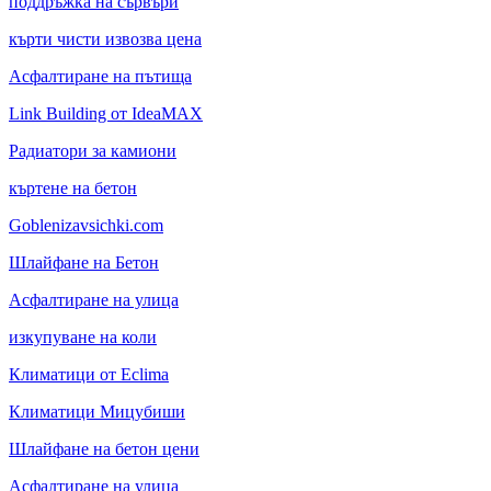
поддръжка на сървъри
кърти чисти извозва цена
Асфалтиране на пътища
Link Building от IdeaMAX
Радиатори за камиони
къртене на бетон
Goblenizavsichki.com
Шлайфане на Бетон
Асфалтиране на улица
изкупуване на коли
Климатици от Eclima
Климатици Мицубиши
Шлайфане на бетон цени
Асфалтиране на улица