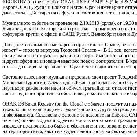
REGISTRY (on the Cloud) и ORAK R6 E-CAMPUS (Cloud & Mobile
Европа, САЩ, Русия и Близкия Изток. Орак Инженеринг отпраз
джаз сешъна „Българския софтуер по световния път на пловдив
Музикалното събитие се проведе на 2.10.2013 (сряда), от 19.30
България, както и Българската търговско – промишлена палата.
софтуерни групи, с офиси в САЩ, Русия, Великобритания и Ду
„Това, което най-много ми харесва при екипа на Орак е, че те н
живот“ – споделя виртуоза Теодосий Спасов – „В 21 век, кога
сближаването на хората от различни сфери. Именно тази револю
и други сфери на иновация имат все повече допирателни. В край
отново да свиря на празника на Орак и че с годините нашето п
Световно известният музикант представи своя проект Теодоси
Мирослав Турийски, Александър Леков, преподавател по бас, Н
партньори ражда нови идеи и обичам тръгвайки си от събитието
гости в една по-приятелска обстановка, в която сцената не е б
ORAK R6 Smart Registry (on the Cloud) e oблачен продукт за н
технология за надграждане с ‘умни’ он-лайн услуги за гражда
информацията. Създадена е основно за пазарите на Европа, САЩ
Services) бизнес модела продуктът е достъпен за всеки гражда
израждат изключително бързо и ефективно интегрирани регистр
на териториите им, както и чуждестранни гости на съответните