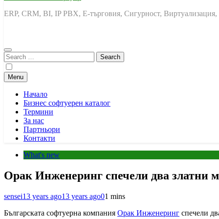
ERP, CRM, BI, IP PBX, Е-търговия, Сигурност, Виртуализация,
Search
for:
Menu
Начало
Бизнес софтуерен каталог
Термини
За нас
Партньори
Контакти
What's new
Орак Инженеринг спечели два златни м
sensei
13 years ago
13 years ago
0
1 mins
Българската софтуерна компания
Орак Инженеринг
спечели дв