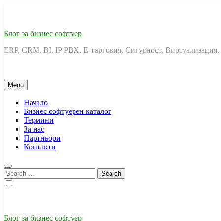
Skip
to
content
Блог за бизнес софтуер
ERP, CRM, BI, IP PBX, Е-търговия, Сигурност, Виртуализация,
Menu
Начало
Бизнес софтуерен каталог
Термини
За нас
Партньори
Контакти
Search
for:
Блог за бизнес софтуер