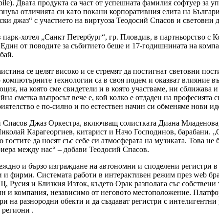
). Двата продукта са част от успешната фамилия софтуер за у
нува отличията си като покани корпоративния елита на Българи
ски джаз“ с участието на виртуоза Теодосий Спасов и световни 
 в парк-хотел „Санкт Петербург“, гр. Пловдив, в партньорство с
 Един от поводите за събитието беше и 17-годишнината на компа
бай.
аистина се целят високо и се стремят да постигнат световни пости
то компютърните технологии са в своя
подем и оказват влияние в
ция, на която сме свидетели и в която участваме, ни сближава и
на сметка въпросът вече е, кой колко е отдаден на професията с
риятелство е по-силно и по естествен начин си обменяме нови ид
й Спасов Джаз Оркестра, включващ солистката Диана Младенова,
иколай Карагеоргиев, китарист и Начо Господинов, барабани. „О
 гостите да носят със себе си атмосферата на музиката. Това не
ариера между нас“ – добави Теодосий Спасов.
адеждно и бързо изграждане на автономни и споделени регистри 
ни и фирми. Системата работи в интерактивен режим през web бр
, Русия и Близкия Изток, където Орак разполага със собствени т
нин и компания, независимо от неговото местоположение. Платфо
и на разнородни обекти и да създават регистри с интелигентни
 региони .