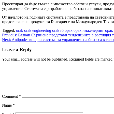
Проектиран да бъде гъвкав с множество облачни услуги, проду
управление. Системата е разработена на базата на иновативна
От началото на годината системата е представена на световн
представяне на продукта за България е на Международен Техн
Tagged:
orak
orak engineering
orak r6
орак
орак инженеринг
орак
Post
Previous:
Балкан Сървисис представи тенденциите в растящия те
Next:
Antipodes внедри система за управление на бизнеса в те
navigation
Leave a Reply
Your email address will not be published.
Required fields are marked
Comment
*
Name
*