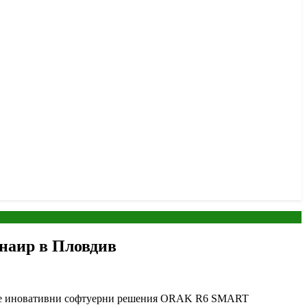
наир в Пловдив
оите иновативни софтуерни решения ORAK R6 SMART