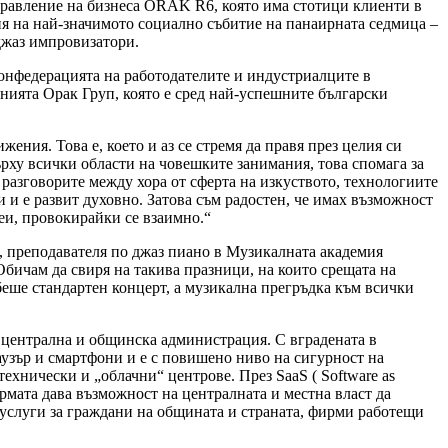
правление на бизнеса ORAK R6, която има стотици клиенти в
я на най-значимото социално събитие на панаирната седмица –
джаз импровизатори.
 Конфедерацията на работодателите и индустриалците в
нията Орак Груп, която е сред най-успешните български
жения. Това е, което и аз се стремя да правя през целия си
ърху всички области на човешките занимания, това спомага за
 разговорите между хора от сферта на изкуството, технологиите
и и е развит духовно. Затова съм радостен, че имах възможност
еи, провокирайки се взаимно.“
 преподавателя по джаз пиано в Музикалната академия
бичам да свиря на такива празници, на които срещата на
 беше стандартен концерт, а музикална прегръдка към всички
в централна и общинска администрация. С вградената в
аузър и смартфони и е с повишено ниво на сигурност на
ехнически и „облачни“ центрове. През SaaS ( Software as
рмата дава възможност на централната и местна власт да
 услуги за граждани на общината и страната, фирми работещи