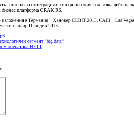
ктът позволява интеграция и синхронизация към всяка действащ
та бизнес платформа ORAK R6.
ите изложения в Германия – Хановер CEBIT 2013, САЩ – Las Veg
ически панаир Пловдив 2013.
 р6
хнологичен сегмент “big data“
леком оператора НЕТ1
*