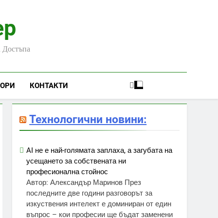
ер
а Достъпа
ЬОРИ
КОНТАКТИ
Технологични новини:
AI не е най-голямата заплаха, а загубата на
усещането за собствената ни
професионална стойнос
Автор: Александър Маринов През
последните две години разговорът за
изкуствения интелект е доминиран от един
въпрос – кои професии ще бъдат заменени