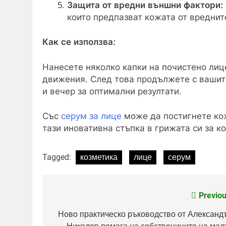
Защита от вредни външни фактори:
които предпазват кожата от вреднит
Как се използва:
Нанесете няколко капки на почистено лиц
движения. След това продължете с вашите
и вечер за оптимални резултати.
Със
серум за лице
може да постигнете кож
тази иновативна стъпка в грижата си за к
Tagged:
козметика
лице
серум
Previou
Post
navigation
Ново практическо ръководство от Александ