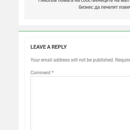
Николов помага на собствениците на мал
бизнес да печелят пове
LEAVE A REPLY
Your email address will not be published.
Requir
Comment
*