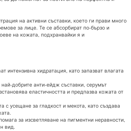
трация на активни съставки, което ги прави много
емове за лице. Те се абсорбират по-бързо и
оеве на кожата, подхранвайки я и
ат интензивна хидратация, като запазват влагата
най-добрите анти-ейдж съставки, серумът
зстановява еластичността и предпазва кожата от
а с усещане за гладкост и мекота, като създава
ата.
омага за изсветляване на пигментни неравности,
н вид.