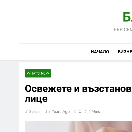
Skip
to
Б
content
ERP, CRM
НАЧАЛО
БИЗНЕ
WHAT'S NEW
Освежете и възстанов
лице
0
Sensei
3 Years Ago
1 Mins