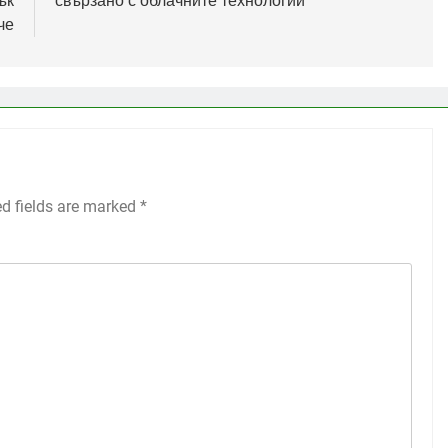
ък
свързано с облачните технологии
че
ed fields are marked
*