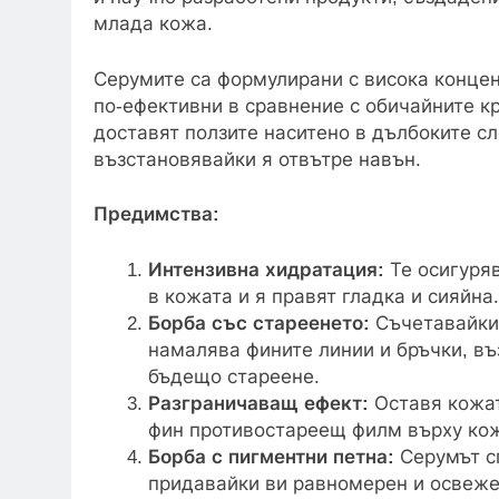
млада кожа.
Серумите са формулирани с висока концен
по-ефективни в сравнение с обичайните кр
доставят ползите наситено в дълбоките сл
възстановявайки я отвътре навън.
Предимства:
Интензивна хидратация:
Те осигуряв
в кожата и я правят гладка и сияйна.
Борба със стареенето:
Съчетавайки 
намалява фините линии и бръчки, въ
бъдещо стареене.
Разграничаващ ефект:
Оставя кожат
фин противостареещ филм върху кож
Борба с пигментни петна:
Серумът сп
придавайки ви равномерен и освеже