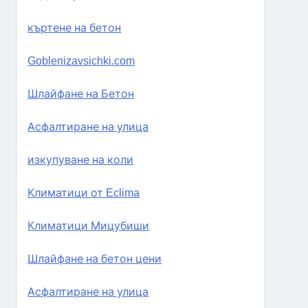
къртене на бетон
Goblenizavsichki.com
Шлайфане на Бетон
Асфалтиране на улица
изкупуване на коли
Климатици от Eclima
Климатици Мицубиши
Шлайфане на бетон цени
Асфалтиране на улица