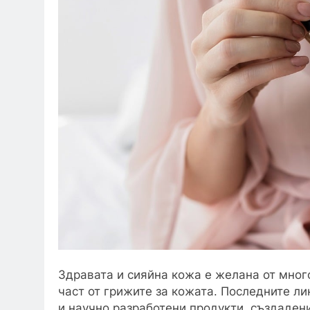
Здравата и сияйна кожа е желана от много
част от грижите за кожата. Последните л
и научно разработени продукти, създадени