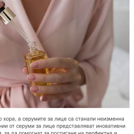
 хора, а серумите за лице са станали неизменна
инии от серуми за лице представляват иновативни
, за да помогнат за постигане на перфектна и