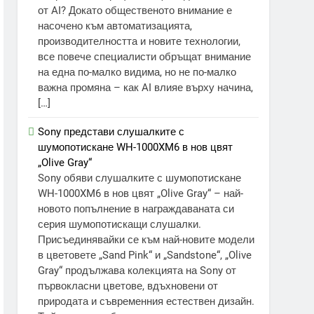
от AI? Докато общественото внимание е
насочено към автоматизацията,
производителността и новите технологии,
все повече специалисти обръщат внимание
на една по-малко видима, но не по-малко
важна промяна – как AI влияе върху начина,
[…]
Sony представи слушалките с
шумопотискане WH-1000XM6 в нов цвят
„Olive Gray“
Sony обяви слушалките с шумопотискане
WH-1000XM6 в нов цвят „Olive Gray“ – най-
новото попълнение в награждаваната си
серия шумопотискащи слушалки.
Присъединявайки се към най-новите модели
в цветовете „Sand Pink“ и „Sandstone“, „Olive
Gray“ продължава колекцията на Sony от
първокласни цветове, вдъхновени от
природата и съвременния естествен дизайн.