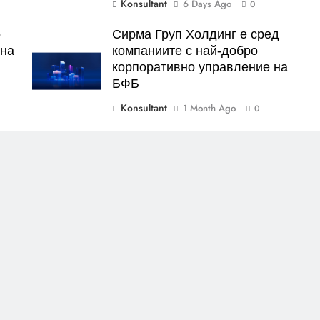
Konsultant
6 Days Ago
0
о
Сирма Груп Холдинг е сред
тна
компаниите с най-добро
корпоративно управление на
БФБ
Konsultant
1 Month Ago
0