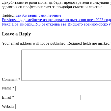
Декубиталните рани могат да бъдат предотвратени и лекувани
здравния си професионалист за по-добри съвети и лечение.
Tagged:
декубитални рани
лечение
Post
Previous:
.bg домейните изпреварват по ръст .com през 2023 год
Next:
Нов КиберКЛУБ се открива във Висшето военноморско 
navigation
Leave a Reply
Your email address will not be published.
Required fields are marked
Comment
*
Name
*
Email
*
Website