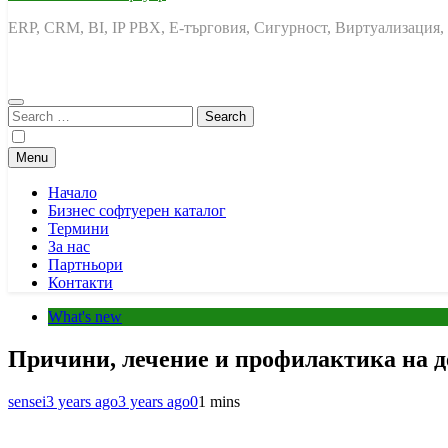
ERP, CRM, BI, IP PBX, Е-търговия, Сигурност, Виртуализация,
Search
for:
Menu
Начало
Бизнес софтуерен каталог
Термини
За нас
Партньори
Контакти
What's new
Причини, лечение и профилактика на 
sensei
3 years ago
3 years ago
0
1 mins