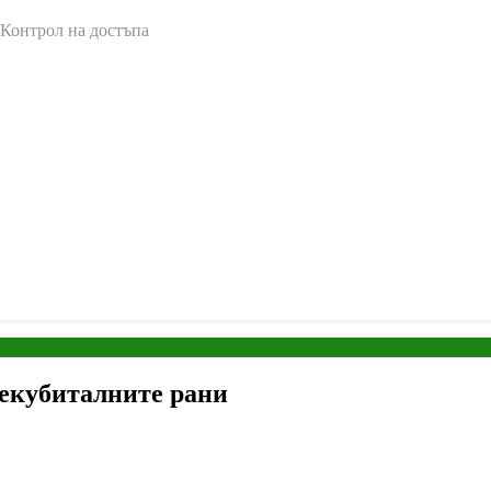
 Контрол на достъпа
декубиталните рани