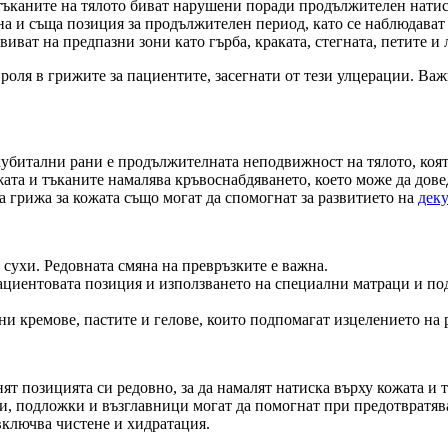
 тъканите на тялото биват нарушени поради продължителен натиск
дна и съща позиция за продължителен период, като се наблюдават
ват на предпазни зони като гърба, краката, стегната, петите и 
оля в грижите за пациентите, засегнати от тези улцерации. Важн
убитални рани е продължителната неподвижност на тялото, коят
ата и тъканите намалява кръвоснабдяването, което може да дове
грижа за кожата също могат да спомогнат за развитието на
дек
 сухи. Редовната смяна на превръзките е важна.
циентовата позиция и използването на специални матраци и по
ни кремове, пастите и гелове, които подпомагат изцелението на 
ят позицията си редовно, за да намалят натиска върху кожата и 
, подложки и възглавници могат да помогнат при предотвратява
включва чистене и хидратация.