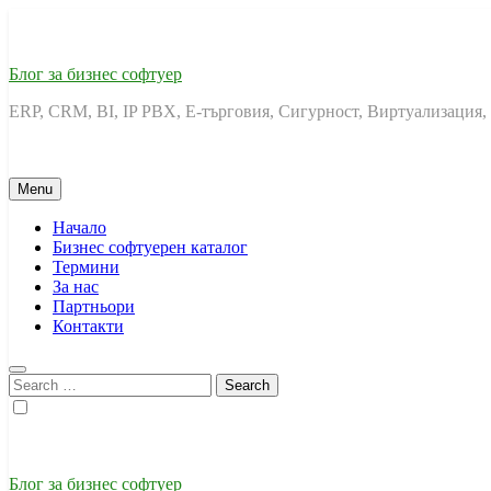
Skip
to
content
Блог за бизнес софтуер
ERP, CRM, BI, IP PBX, Е-търговия, Сигурност, Виртуализация,
Menu
Начало
Бизнес софтуерен каталог
Термини
За нас
Партньори
Контакти
Search
for:
Блог за бизнес софтуер