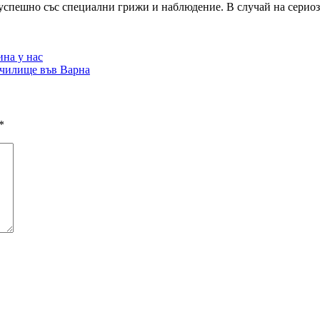
 успешно със специални грижи и наблюдение. В случай на серио
ина у нас
училище във Варна
*