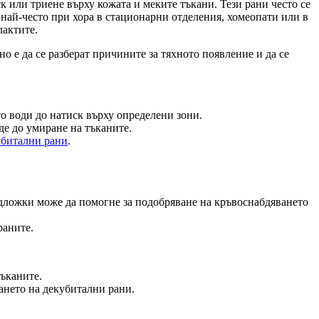
 или триене върху кожата и меките тъкани. Тези рани често се
 най-често при хора в стационарни отделения, хомеопати или в
лактите.
о е да се разберат причините за тяхното появление и да се
о води до натиск върху определени зони.
де до умиране на тъканите.
убитални рани
.
дложки може да помогне за подобряване на кръвоснабдяването
раните.
тъканите.
нето на декубитални рани.