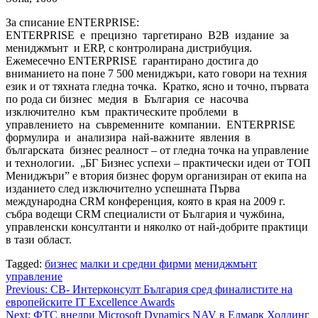
За списание ENTERPRISE:
ENTERPRISE е прецизно таргетирано B2B издание за
мениджмънт и ERP, с контролирана дистрибуция.
Ежемесечно ENTERPRISE гарантирано достига до
вниманието на поне 7 500 мениджъри, като говори на техния
език и от тяхната гледна точка. Кратко, ясно и точно, първата
по рода си бизнес медия в България се насочва
изключително към практическите проблеми в
управлението на съвременните компании. ENTERPRISE
формулира и анализира най-важните явления в
българската бизнес реалност – от гледна точка на управление
и технологии. „БГ Бизнес успехи – практически идеи от ТОП
Мениджъри” е втория бизнес форум организиран от екипа на
изданието след изключително успешната Първа
международна CRM конференция, която в края на 2009 г.
събра водещи CRM специалисти от България и чужбина,
управленски консултанти и няколко от най-добрите практици
в тази област.
Tagged:
бизнес
малки и средни фирми
мениджмънт
управление
Post
Previous:
CB- Интерконсулт България сред финалистите на
европейските IT Excellence Awards
navigation
Next:
ФТС внедри Microsoft Dynamics NAV в Елмарк Холдинг