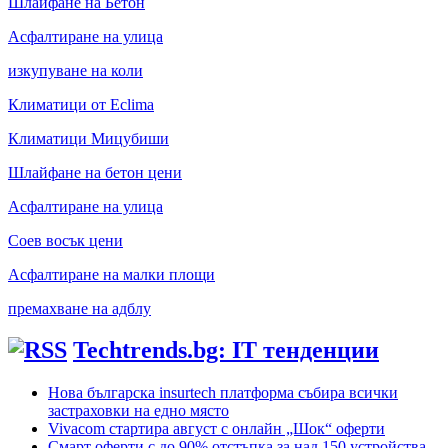
Шлайфане на Бетон
Асфалтиране на улица
изкупуване на коли
Климатици от Eclima
Климатици Мицубиши
Шлайфане на бетон цени
Асфалтиране на улица
Соев восък цени
Асфалтиране на малки площи
премахване на адблу
Techtrends.bg: IT тенденции
Нова българска insurtech платформа събира всички
застраховки на едно място
Vivacom стартира август с онлайн „Шок“ оферти
Смарт оферти с до 90% отстъпка за над 150 устройства