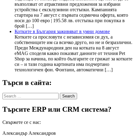
възползват от атрактивни предложения за избрани
устройства с ексклузивни отстъпки. Кампанията
стартира на 7 август с първата седмична оферта, която
носи до 100 евро | 195.58 лв. отстъпка при покупка в
брой […]
Котките в България заживяват в умни домове
Котките са прословути с независимия си дух, а
собствениците им са всичко друго, но не и безразлични.
Преди Международния ден на котката на 8 август
eMAG споделя какво показват данните от техния Pet
Shop за начина, по който българите се грижат за котките
си – и тази година картината има подчертано
технологичен фон. Фонтани, автоматични […]
Търси в сайта:
Search
for:
Търсите ERP или CRM система?
Свържете се с нас:
Александър Александров