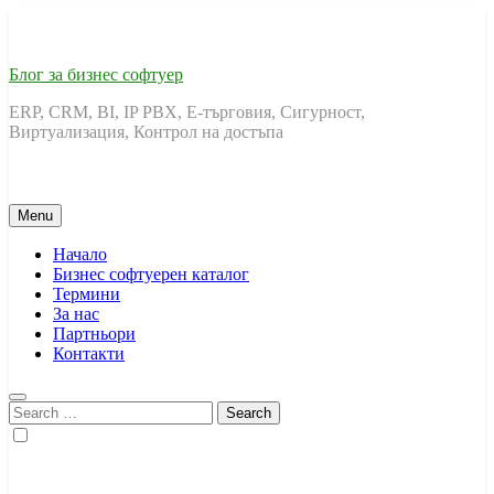
Skip
to
content
Блог за бизнес софтуер
ERP, CRM, BI, IP PBX, Е-търговия, Сигурност,
Виртуализация, Контрол на достъпа
Menu
Начало
Бизнес софтуерен каталог
Термини
За нас
Партньори
Контакти
Search
for: