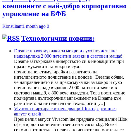
компаниите с най-добро корпоративно
управление на БФБ
Konsultant
1 month ago
0
Технологични новини:
Dreame прахосмукачки за мокро и сухо почистване
надхвърлиха 2 000 патентни заявки в световен мащаб
Dreame затвърждава лидерството си в иновациите при
прахосмукачките за мокро и сухо
почистване, стимулирайки развитието на
интелигентното почистване на подове Dreame обяви,
че направлението ѝ за прахосмукачки за мокро и сухо
почистване е надхвърлило 2 000 патентни заявки в
световен мащаб, с 800 вече издадени. Това постижение
подчертава дългосрочния ангажимент на Dreame към
развитието на интелигентни технологии […]
Vivacom стартира с изненадващи Шок оферти през
август онлайн
През целия август Vivacom ще предлага специални Шок
оферти, достъпни единствено на vivacom.bg. Всяка
седмица, от петък до неделя, клиентите ще могат да се