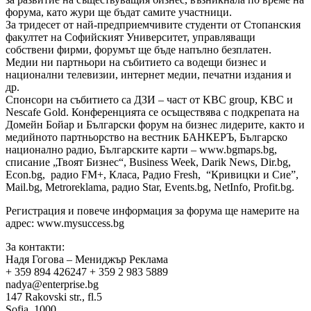
форума, като жури ще бъдат самите участници.
За тридесет от най-предприемчивите студенти от Стопанския
факултет на Софийският Университет, управляващи
собствени фирми, форумът ще бъде напълно безплатен.
Медии ни партньори на събитието са водещи бизнес и
национални телевизии, интернет медии, печатни издания и
др.
Спонсори на събитието са ДЗИ – част от KBC group, KBC и
Nescafe Gold. Конференцията се осъществява с подкрепата на
Домейн Бойар и Български форум на бизнес лидерите, както и
медийното партньорство на вестник БАНКЕРЪ, Българско
национално радио, Българските карти – www.bgmaps.bg,
списание „Твоят Бизнес“, Business Week, Darik News, Dir.bg,
Econ.bg, радио FM+, Класа, Радио Fresh, “Кривицки и Сие”,
Mail.bg, Metroreklama, радио Star, Events.bg, NetInfo, Profit.bg.
Регистрация и повече информация за форума ще намерите на
адрес: www.mysuccess.bg
За контакти:
Надя Гогова – Мениджър Реклама
+ 359 894 426247 + 359 2 983 5889
nadya@enterprise.bg
147 Rakovski str., fl.5
Sofia, 1000