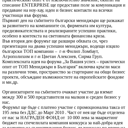
списание ENTERPRISE ще предостави поле за комуникация и
предаване на ноу-хау, идеи и бизнес контакти на всички
участници във форума.
Първият ден на събитието български мениджъри ще разкажат
за развитието на компаниите си, фирмената им култура,
предизвикателствата и реализираните успешни практики,
особено в контекста на световната финансова криза.
Във втория ден форумът ще разшири обхвата си, чрез
презентации на двама успешни мениджъри, водещи изцяло
български ТОП компании – г-н Филип Ломбаут,
Агрополихим и г-н Цветан Алексиев, Сирма Груп.
Комплексната идея на форума „За Вашия успех – практически
опит от ТОП Мениджъри в България” включва кръгли маси
на различни теми, пространство за стартиране на общи бизнес
проекти, обсъждане възможностите на европейските фондове
и мн.др.
Организаторите на събитието очакват участие да вземат
между 300 и 500 представителя на малкия и среден бизнес у
нас.
Форумът ще бъде с платено участие с промоционална такса от
195 лева без ДДС до Март 2010 . Част от нея ще бъде отделена
от нас за НАГРАДЕН ФОНД от 10 000 лева за мааркетинг
бюджет на спечелилата компания конкурса за най-добра идея
за развитие на съществуващия бизнес, възникнала по време на