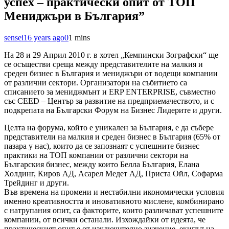
успех – практически опит от ТОП
Мениджъри в България”
sensei
16 years ago
0
1 mins
На 28 и 29 Април 2010 г. в хотел „Кемпински Зографски“ ще
се осъществи среща между представителите на малкия и
среден бизнес в България и мениджъри от водещи компании
от различни сектори. Организатори на събитието са
списанието за мениджмънт и ERP ENTERPRISE, съвместно
със CEED – Център за развитие на предприемачеството, и с
подкрепата на Български Форум на Бизнес Лидерите и други.
Целта на форума, който е уникален за България, е да събере
представители на малкия и среден бизнес в България (65% от
пазара у нас), които да се запознаят с успешните бизнес
практики на ТОП компании от различни сектори на
Българския бизнес, между които Белла България, Елана
Холдинг, Киров АД, Асарел Медет АД, Приста Ойл, Софарма
Трейдинг и други.
Във времена на промени и нестабилни икономически условия
именно креативността и иновативното мислене, комбинирано
с натрупания опит, са факторите, които различават успешните
компании, от всички останали. Изхождайки от идеята, че
практическият опит е от изключително значение, екипът на