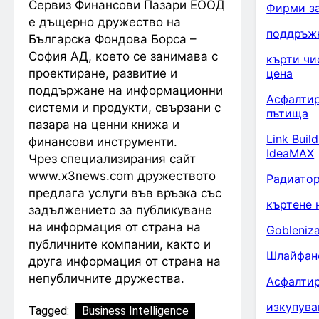
Сервиз Финансови Пазари ЕООД
Фирми за
е дъщерно дружество на
поддръж
Българска Фондова Борса –
София АД, което се занимава с
кърти чи
проектиране, развитие и
цена
поддържане на информационни
Асфалтир
системи и продукти, свързани с
пътища
пазара на ценни книжа и
Link Buil
финансови инструменти.
IdeaMAX
Чрез специализирания сайт
www.x3news.com дружеството
Радиатор
предлага услуги във връзка със
къртене 
задължението за публикуване
на информация от страна на
Gobleniz
публичните компании, както и
Шлайфан
друга информация от страна на
непубличните дружества.
Асфалтир
изкупува
Tagged:
Business Intelligence