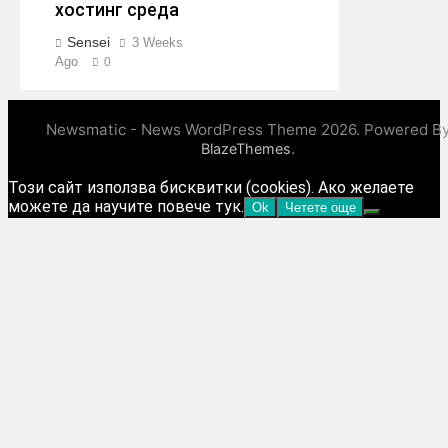
хостинг среда
Sensei
3 Weeks
Ago
0
Newsmatic - News WordPress Theme 2026. Powered B
.
BlazeThemes
Този сайт използва бисквитки (cookies). Ако желаете
можете да научите повече тук.
Ok
Четете още