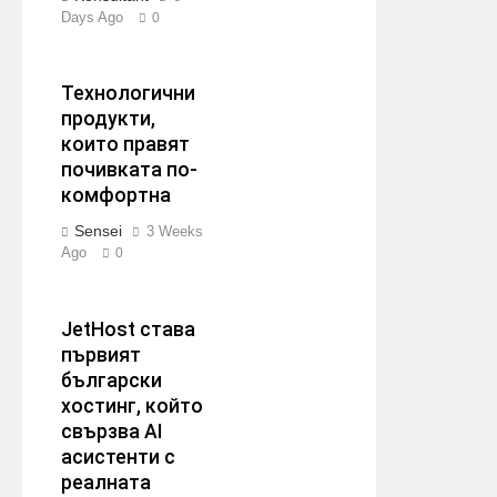
Days Ago
0
Технологични
продукти,
които правят
почивката по-
комфортна
Sensei
3 Weeks
Ago
0
JetHost става
първият
български
хостинг, който
свързва AI
асистенти с
реалната