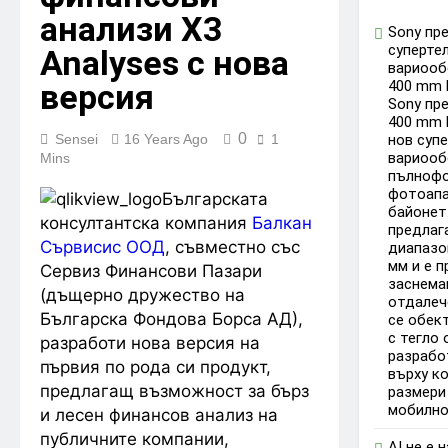
анализи X3
Sony пр
суперте
Analyses с нова
вариооб
версия
400 mm 
Sony пр
400 mm 
0
Sensei
16 Years Ago
1
нов суп
вариооб
Mins
пълноф
фотоапа
Българската
байонет
консултантска компания
Балкан
предлаг
Сървисис ООД
, съвместно със
диапазо
мм и е 
Сервиз Финансови Пазари
заснема
(дъщерно дружество на
отдалеч
Българска Фондова Борса АД),
се обек
с тегло 
разработи нова версия на
разрабо
първия по рода си продукт,
върху к
предлагащ възможност за бърз
размери
мобилнос
и лесен финансов анализ на
публичните компании,
AI не е 