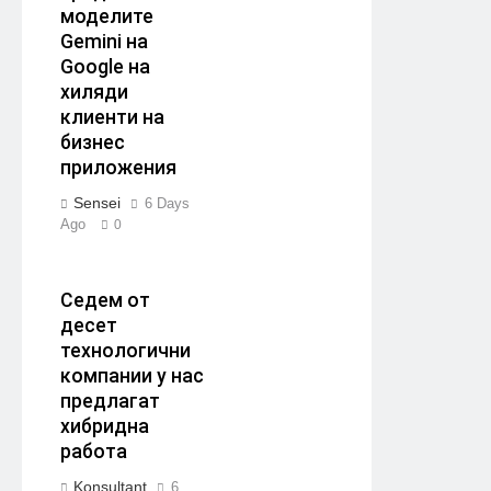
моделите
Gemini на
Google на
хиляди
клиенти на
бизнес
приложения
Sensei
6 Days
Ago
0
Седем от
десет
технологични
компании у нас
предлагат
хибридна
работа
Konsultant
6