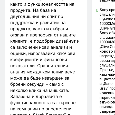
върху на
както и функционалността на
Sony пр
продукта. На база на
слушалк
двугодишния ни опит по
шумопот
поддръжка и развитие на
1000XM6
„Olive Gr
продукта, както и събрани
Sony об
отзиви и препоръки от нашите
с шумоп
клиенти, е подобрен дизайнът и
1000XM6
„Olive Gr
са включени
нови анализи и
новото 
оценки, използвайки ключови
награжд
коефициенти и финансови
серия ш
слушалк
показатели. Сравнителният
Присъед
анализ между компании вече
към най
може да бъде извършен за
в цветов
и „Sandst
броени секунди – само с
Gray“ п
няколко клика на мишката.
колекци
Запазена и доразвита е
първокл
вдъхнов
функционалността за търсене
природа
на компании по определени
съвреме
критерии „Stock Screener”, а