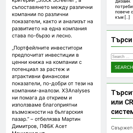
дизайн.
потреби
съпоставянето между различни
повече 
компании по различни
към […]
показатели, както и анализът на
развитието на една компания
става по-бързо и лесно.
Търси 
„Портфейлните инвеститори
предпочитат инвестиции в
Search
for:
ценни книжа на компании с
потенциал за растеж и
атрактивни финансови
показатели, по-добри от тези на
компании-аналози. X3Analyses
Търси
ни помага да открием и
или C
използваме благоприятни
систе
възможности на българския
пазар.” – отбелязва Мартин
Димитров, ПФБК Асет
Свържете