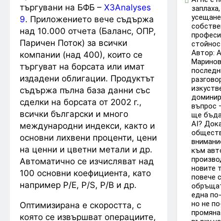
търгувани на БФБ –
X3Analyses
заплаха,
усещане
9
. Приложението вече съдържа
собстве
над 10.000 отчета (Баланс, ОПР,
професи
Паричен Поток) за всички
стойнос
Автор: 
компании (над 400), които се
Маринов
търгуват на борсата или имат
последн
издадени облигации. Продуктът
разгово
изкуств
съдържа пълна база данни със
доминир
сделки на борсата от 2002 г.,
въпрос 
всички български и много
ще бъда
AI? Док
международни индекси, както и
общест
основни лихвени проценти, цени
внимани
на ценни и цветни метали и др.
към авт
произво
Автоматично се изчисляват над
новите т
100 основни коефициента, като
повече 
например P/E, P/S, P/B и др.
обръщат
една по
но не п
Оптимизирана е скоростта, с
промяна 
която се извършват операциите,