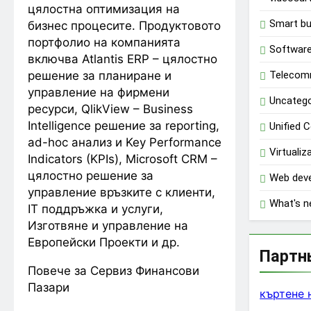
цялостна оптимизация на
Smart bu
бизнес процесите. Продуктовото
портфолио на компанията
Software
включва Atlantis ERP – цялостно
решение за планиране и
Telecom
управление на фирмени
Uncatego
ресурси, QlikView – Business
Intelligence решение за reporting,
Unified 
ad-hoc анализ и Key Performance
Virtualiz
Indicators (KPIs), Microsoft CRM –
цялостно решение за
Web dev
управление връзките с клиенти,
What's 
IT поддръжка и услуги,
Изготвяне и управление на
Европейски Проекти и др.
Партн
Повече за Сервиз Финансови
Пазари
къртене 