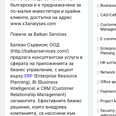
български и е предназначена за
Business 
по-малки инвеститори и крайни
CAD/CA
клиенти, достъпна на адрес
www.x3analyses.com
Customer
Manage
Повече за Balkan Services
E-comm
Балкан Сървисис ООД
Enterpri
(http://balkanservices.com/)
Planning
предлага консултантски услуги в
HR soft
сферата на приложенията за
бизнес управление, с акцент
Network 
върху
ERP
(Enterprise Resource
Planning), BI (Business
Office ap
Intelligence) и CRM (Customer
Payment
Relationship Management)
сегментите. Ефективните бизнес
Project
решения, които внедрява
Security
компанията, са насочени към
videosurv