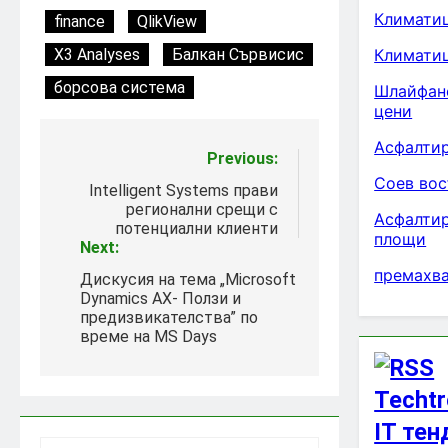
Климатиц
finance
QlikView
X3 Analyses
Балкан Сървисис
Климати
борсова система
Шлайфане
цени
Асфалтир
Post
Previous:
Соев вос
navigation
Intelligent Systems прави
регионални срещи с
Асфалтир
потенциални клиенти
площи
Next:
премахва
Дискусия на тема „Microsoft
Dynamics AX- Ползи и
предизвикателства” по
време на MS Days
Techtr
IT те