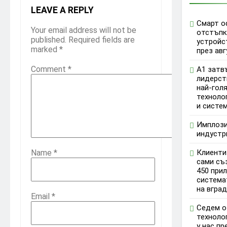
LEAVE A REPLY
Смарт о
Your email address will not be
отстъпк
published.
Required fields are
устройс
marked
*
през авг
Comment
*
А1 затв
лидерст
най-гол
техноло
и систе
Имплози
индустр
Name
*
Клиенти
сами съ
450 при
система
на вград
Email
*
Седем о
техноло
у нас пр