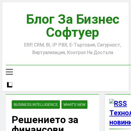
Skip
to
Блог За Бизнес
content
Софтуер
ERP, CRM, BI, IP PBX, Е-Търговия, Сигурност,
Виртуализация, Контрол На Достъпа
BUSINESS INTELLIGENCE
WHAT'S NEW
Техно
Решението за
новини
финансови