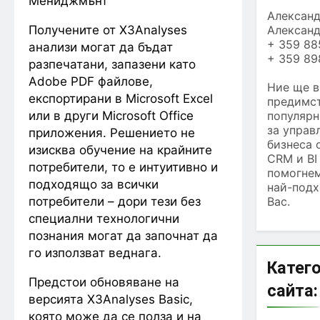
Мениджмънт
Алексан
Получените от X3Analyses
Алексан
+ 359 88
анализи могат да бъдат
+ 359 89
разпечатани, запазени като
Adobe PDF файлове,
Ние ще в
експортирани в Microsoft Excel
предимст
или в други Microsoft Office
популярн
за управ
приложения. Решението не
бизнеса 
изисква обучение на крайните
CRM и BI
потребители, то е интуитивно и
помогнем
подходящо за всички
най-подх
потребители – дори тези без
Вас.
специални технологични
познания могат да започнат да
го използват веднага.
Катего
Предстои обновяване на
сайта:
версията X3Analyses Basic,
която може да се полза и на