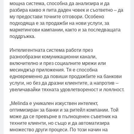
мощна система, способна да анализира и да
разбира какво я пита даден човек и съответно – да
му предостави точните отговори. Особено
подходяща е за продажби на нови услуги, за
маркетингови кампании, както и за последващата
поддръжка.
Интелигентната система работи през
разнообразни комуникационни канали,
включително и през социалните мрежи или
месинджър приложения. Тя е способна
едновременно да повиши продажбите на банкови
услуги, но без да дразни клиентите, а напротив –
увеличавайки тяхната удовлетвореност и лоялност.
„Melinda е уникален изкуствен интелект,
оптимизиран за банки и за ритейл компании. Той
може да се превърне в пълноценен съветник на
техните клиенти, но също и да автоматизира
множество други процеси. По този начин на