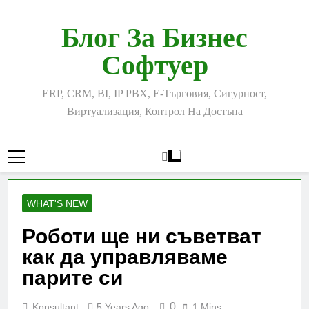
Skip
to
Блог За Бизнес
content
Софтуер
ERP, CRM, BI, IP PBX, Е-Търговия, Сигурност,
Виртуализация, Контрол На Достъпа
WHAT'S NEW
Роботи ще ни съветват
как да управляваме
парите си
0
Konsultant
5 Years Ago
1 Mins