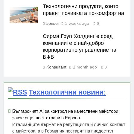
Технологични продукти, които
правят почивката по-комфортна
sensei
3 weeks ago
0
Сирма Груп Холдинг е сред
компаниите с най-добро
корпоративно управление на
БФБ
Konsultant
1 month ago
0
Технологични новини:
Българският AI за контрол на качествени майстори
завзе още шест страни в Европа
Италианците държат на репутацията и личния контакт
с майстора, а в Германия поставят на пиедестал