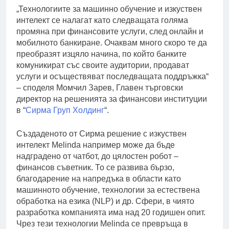
„Технологиите за машинно обучение и изкуствен
интелект се налагат като следващата голяма
промяна при финансовите услуги, след онлайн и
мобилното банкиране. Очаквам много скоро те да
преобразят изцяло начина, по който банките
комуникират със своите аудитории, продават
услуги и осъществяват последващата поддръжка“
– споделя Момчил Зарев, Главен търговски
директор на решенията за финансови институции
в “
Сирма Груп Холдинг
“.
Създаденото от Сирма решение с изкуствен
интелект Melinda например може да бъде
надградено от чатбот, до цялостен робот –
финансов съветник. То се развива бързо,
благодарение на напредъка в области като
машинното обучение, технологии за естествена
обработка на езика (NLP) и др. Сфери, в чиято
разработка компанията има над 20 годишен опит.
Чрез тези технологии Melinda се превръща в