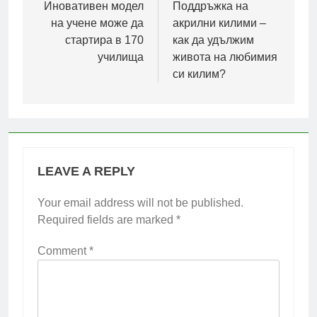
navigation
Иновативен модел
Поддръжка на
на учене може да
акрилни килими –
стартира в 170
как да удължим
училища
живота на любимия
си килим?
LEAVE A REPLY
Your email address will not be published.
Required fields are marked
*
Comment
*