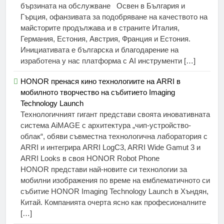
бързината на обслужване Освен в България и
Гърция, офанзивата за подобряване на качеството на
майсторите продължава и в страните Италия,
Германия, Естония, Австрия, Франция и Естония.
Инициативата е българска и благодарение на
изработена у нас платформа с AI инструменти […]
HONOR пренася кино технологиите на ARRI в
мобилното творчество на събитието Imaging
Technology Launch
Технологичният гигант представи своята иновативната
система AiMAGE с архитектура „чип-устройство-
облак“, обяви съвместна технологична лаборатория с
ARRI и интегрира ARRI LogC3, ARRI Wide Gamut 3 и
ARRI Looks в своя HONOR Robot Phone
HONOR представи най-новите си технологии за
мобилни изображения по време на емблематичното си
събитие HONOR Imaging Technology Launch в Хъндян,
Китай. Компанията очерта ясно как професионалните
[…]