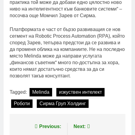
практика той може да добави едно цялостно ново
ниво на интелигентност към банковите системи“ –
посочва още Момчил Зарев от Сирма.
Платформата е част от бързо развиващия се нов
сегмент на Robotic Process Automation (RPA), който
според Зарев, тепърва предстои да се развива и
да променя облика на компаниите. Не на последно
място Melinda може да направи услугата
„финансов съветник“ много по-достъпна за хора,
които нямат достатъчно средства за да си
позволят такъв консултант.
Tagged:
Melinda
изкуствен интелект
Роботи
Сирма Груп Холдинг
Post
Previous:
Next: