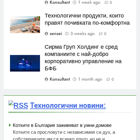
Konsultant
1 week ago
0
Технологични продукти, които
правят почивката по-комфортна
sensei
3 weeks ago
0
Сирма Груп Холдинг е сред
компаниите с най-добро
корпоративно управление на
БФБ
Konsultant
1 month ago
0
Технологични новини:
Котките в България заживяват в умни домове
Котките са прословути с независимия си дух, а
собствениците им са всичко друго, но не и