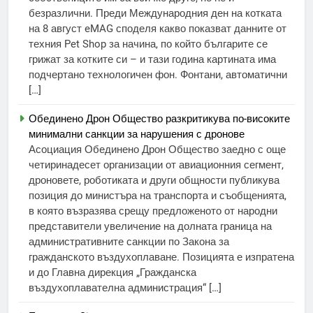
безразлични. Преди Международния ден на котката
на 8 август eMAG споделя какво показват данните от
техния Pet Shop за начина, по който българите се
грижат за котките си – и тази година картината има
подчертано технологичен фон. Фонтани, автоматични
[…]
Обединено Дрон Общество разкритикува по-високите
минимални санкции за нарушения с дронове
Асоциация Обединено Дрон Общество заедно с още
четиринадесет организации от авиационния сегмент,
дроновете, роботиката и други общности публикува
позиция до министъра на транспорта и съобщенията,
в която възразява срещу предложеното от народни
представители увеличение на долната граница на
административните санкции по Закона за
гражданското въздухоплаване. Позицията е изпратена
и до Главна дирекция „Гражданска
въздухоплавателна администрация“ […]