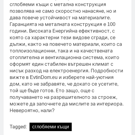
сглобяеми къщи с метална конструкция
позволява не само скоростно нанасяне, но и
дава повече устойчивост на материалите.
Гаранцията на металната конструкция е 100
години. Високата Енергийна ефективност, с
която са характерни тези видове сгради, се
дължи, както на повечето материали, които са
топлоизолационни, така и на качествената
отоплителна и вентилационна система, които
оформят един стабилен вътрешен климат с
нисък разход на електроенергия. Подробности
вижте в EvtinDom.eu и изберете най-уютния
дом, като не забравяте, че докато се усетите,
той ще бъде готов. Ето защо, още с
получаването на разрешителното за строеж,
можете да започнете да мислите за интериора.
Невероятно, нали?
Tagged:
сглобяеми къщи