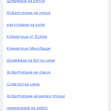
Шлайфане на Бетон
Асфалтиране на улица
изкупуване на коли
Климатици от Eclima
Климатици Мицубиши
Шлайфане на бетон цени
Асфалтиране на улица
Соев восък цени
Асфалтиране на малки площи
премахване на адблу