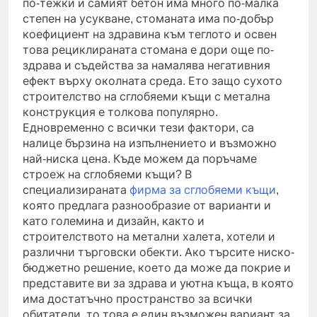
по-тежки и самият бетон има много по-малка
степен на усукване, стоманата има по-добър
коефициент на здравина към теглото и освен
това рециклираната стомана е дори още по-
здрава и съдейства за намалява негативния
ефект върху околната среда. Ето защо сухото
строителство на сглобяеми къщи с метална
конструкция е толкова популярно.
Едновременно с всички тези фактори, са
налице бързина на изпълнението и възможно
най-ниска цена. Къде можем да поръчаме
строеж на сглобяеми къщи? В
специализираната
фирма за сглобяеми къщи
,
която предлага разнообразие от варианти и
като големина и дизайн, както и
строителството на метални халета, хотели и
различни търговски обекти. Ако търсите ниско-
бюджетно решение, което да може да покрие и
представите ви за здрава и уютна къща, в която
има достатъчно пространство за всички
обитатели, то това е един възможен вариант за