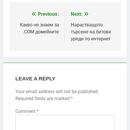
Post
Previous:
Next:
navigation
Какво не знаем за
Нарастващото
.COM домейните
търсене на битови
уреди по интернет
LEAVE A REPLY
Your email address will not be published.
Required fields are marked
*
Comment
*