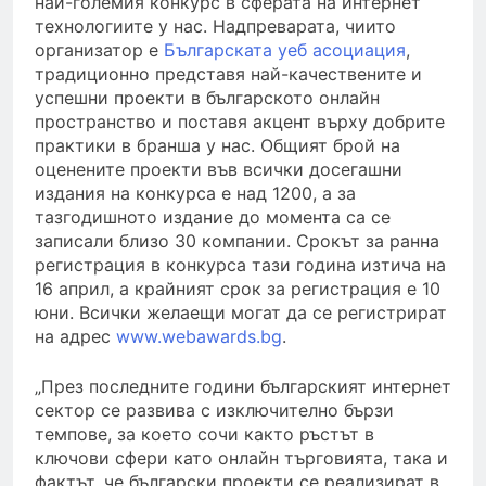
най-големия конкурс в сферата на интернет
технологиите у нас. Надпреварата, чиито
организатор е
Българската уеб асоциация
,
традиционно представя най-качествените и
успешни проекти в българското онлайн
пространство и поставя акцент върху добрите
практики в бранша у нас. Общият брой на
оценените проекти във всички досегашни
издания на конкурса е над 1200, а за
тазгодишното издание до момента са се
записали близо 30 компании. Срокът за ранна
регистрация в конкурса тази година изтича на
16 април, а крайният срок за регистрация е 10
юни. Всички желаещи могат да се регистрират
на адрес
www.webawards.bg
.
„През последните години българският интернет
сектор се развива с изключително бързи
темпове, за което сочи както ръстът в
ключови сфери като онлайн търговията, така и
фактът, че български проекти се реализират в