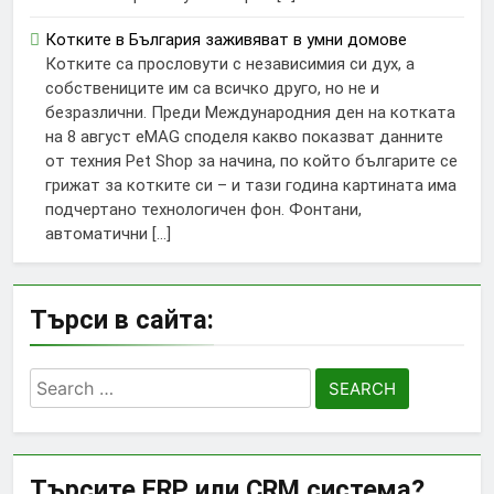
Котките в България заживяват в умни домове
Котките са прословути с независимия си дух, а
собствениците им са всичко друго, но не и
безразлични. Преди Международния ден на котката
на 8 август eMAG споделя какво показват данните
от техния Pet Shop за начина, по който българите се
грижат за котките си – и тази година картината има
подчертано технологичен фон. Фонтани,
автоматични […]
Търси в сайта:
Search
for:
Търсите ERP или CRM система?