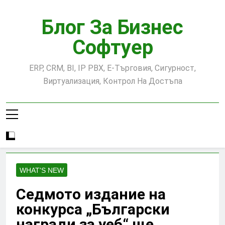
Skip
to
Блог За Бизнес
content
Софтуер
ERP, CRM, BI, IP PBX, Е-Търговия, Сигурност,
Виртуализация, Контрол На Достъпа
WHAT'S NEW
Седмото издание на
конкурса „Български
награди за уеб“ ще