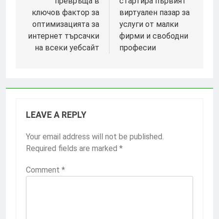
превръща в
стартира първият
ключов фактор за
виртуален пазар за
оптимизацията за
услуги от малки
интернет търсачки
фирми и свободни
на всеки уебсайт
професии
LEAVE A REPLY
Your email address will not be published.
Required fields are marked
*
Comment
*