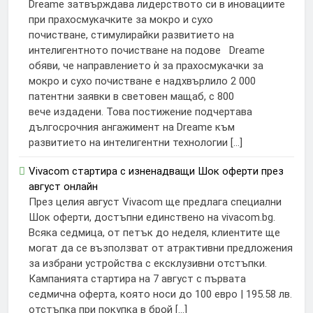
Dreame затвърждава лидерството си в иновациите
при прахосмукачките за мокро и сухо
почистване, стимулирайки развитието на
интелигентното почистване на подове Dreame
обяви, че направлението ѝ за прахосмукачки за
мокро и сухо почистване е надхвърлило 2 000
патентни заявки в световен мащаб, с 800
вече издадени. Това постижение подчертава
дългосрочния ангажимент на Dreame към
развитието на интелигентни технологии […]
Vivacom стартира с изненадващи Шок оферти през
август онлайн
През целия август Vivacom ще предлага специални
Шок оферти, достъпни единствено на vivacom.bg.
Всяка седмица, от петък до неделя, клиентите ще
могат да се възползват от атрактивни предложения
за избрани устройства с ексклузивни отстъпки.
Кампанията стартира на 7 август с първата
седмична оферта, която носи до 100 евро | 195.58 лв.
отстъпка при покупка в брой […]