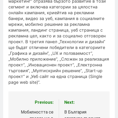
маркетинг“ отразява бързото развитие в този
сегмент и включва категории за цялостна
онлайн кампания, криейтив на рекламни
банери, видео за уеб, кампания в социалните
мрежи, мобилно решение за рекламна
кампания, ландинг страница, уеб страница с
рекламна цел, както и за социално отговорен
проект. В третия панел „Технологии и дизайн“
ще бъдат отличени победители в категориите
„Графика и дизайн“, „UХ и ползваемост“,
„Мобилно приложение“, „Сложен за реализация
проект“, „Иновационен проект“, „Електронна
търговия“, „Мултискрийн решение“, „Start-up
проект“ и „Уеб сайт на една страница (Single
page web site)“.
Previous:
Next:
Post
navigation
Мобилността се
В България