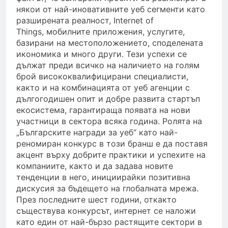
някои от най-иновативните уеб сегменти като
разширената реалност, Internet of
Things, мобилните приложения, услугите,
базирани на местоположението, споделената
икономика и много други. Тези успехи се
дължат преди всичко на наличието на голям
брой висококвалифицирани специалисти,
както и на комбинацията от уеб агенции с
дългогодишен опит и добре развита стартъп
екосистема, гарантираща появата на нови
участници в сектора всяка година. Ролята на
„Българските награди за уеб“ като най-
реномиран конкурс в този бранш е да поставя
акцент върху добрите практики и успехите на
компаниите, както и да задава новите
тенденции в него, инициирайки позитивна
дискусия за бъдещето на глобалната мрежа.
През последните шест години, откакто
съществува конкурсът, интернет се наложи
като един от най-бързо растящите сектори в