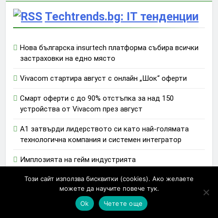
Techtrends.bg: IT тенденции
Нова българска insurtech платформа събира всички
застраховки на едно място
Vivacom стартира август с онлайн „Шок“ оферти
Смарт оферти с до 90% отстъпка за над 150
устройства от Vivacom през август
А1 затвърди лидерството си като най-голямата
технологична компания и системен интегратор
Имплозията на гейм индустрията
Този сайт използва бисквитки (cookies). Ако желаете
можете да научите повече тук.
Newsmatic - News WordPress Theme 2026. Powered By
.
BlazeThemes
Ok
Четете още