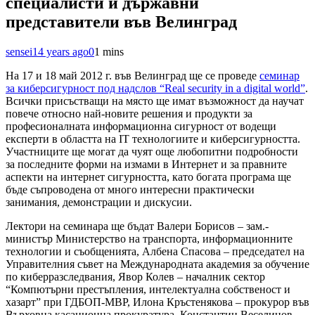
специалисти и държавни
представители във Велинград
sensei
14 years ago
0
1 mins
На 17 и 18 май 2012 г. във Велинград ще се проведе
семинар
за киберсигурност под надслов “Real security in а digital world”
.
Всички присъстващи на място ще имат възможност да научат
повече относно най-новите решения и продукти за
професионалната информационна сигурност от водещи
експерти в областта на IT технологиите и киберсигурността.
Участниците ще могат да чуят още любопитни подробности
за последните форми на измами в Интернет и за правните
аспекти на интернет сигурността, като богата програма ще
бъде съпроводена от много интересни практически
занимания, демонстрации и дискусии.
Лектори на семинара ще бъдат Валери Борисов – зам.-
министър Министерство на транспорта, информационните
технологии и съобщенията, Албена Спасова – председател на
Управителния съвет на Международната академия за обучение
по киберразследвания, Явор Колев – началник сектор
“Компютърни престъпления, интелектуална собственост и
хазарт” при ГДБОП-МВР, Илона Кръстенякова – прокурор във
Върховна касационна прокуратура, Константин Веселинов –