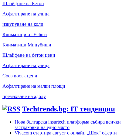
Шлайфане на Бетон
Асфалтиране на улица
изкупуване на коли
Климатици от Eclima
Климатици Мицубиши
Шлайфане на бетон цени
Асфалтиране на улица
Соев восък цени
Асфалтиране на малки площи
премахване на адблу
Techtrends.bg: IT тенденции
Нова българска insurtech платформа събира всички
застраховки на едно място
Vivacom стартира август с онлайн „Шок“ оферти