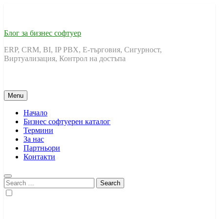
Skip
to
content
Блог за бизнес софтуер
ERP, CRM, BI, IP PBX, Е-търговия, Сигурност,
Виртуализация, Контрол на достъпа
Menu
Начало
Бизнес софтуерен каталог
Термини
За нас
Партньори
Контакти
Search
for: