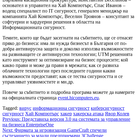
основател и управител на Хай Компютърс, Спас Иванов –
водещ специалист по IT сигурност, генерален мениджър на
компанията Хай Компютърс, Веселин Троянов – консултант за
софтуерни и хардуерни решения в областта на
Информационната сигурност.
Темите, които ще бъдат засегнати на събитието, ще се отнасят
пряко до бизнеса: има ли нужда бизнесът в България от по-
добра антивирусна защита и доколко използва възможностите
на развиващите се антивирусни технологии; UTM решенията
като инструмент за оптимизиране на бизнес процесите; кой
какво прави и може да прави в мрежата; как се развиха
облачните технологии през последните години какви
възможности предоставят; как се тества сигурността и се
управляват уязвимостите и мн.др.
Повече за събитието и подробна програма можете да намерите
на официалната страница
event.hicomputers.eu
.
Tagged:
вирус
информационна сигурност
киберсигурност
сигурност
Хай Компютърс
хакер
хакерска атака
Явор Колев
Post
Previous:
Представиха версия 3.0 на системата за управление
на бизнеса EnterpriseOne
navigation
Next:
Фирмата за игровизация GameCraft спечели
състезанието за млади предприемачи 3Challenge