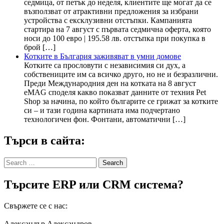
седмица, от петък до неделя, клиентите ще могат да се
възползват от атрактивни предложения за избрани
устройства с ексклузивни отстъпки. Кампанията
стартира на 7 август с първата седмична оферта, която
носи до 100 евро | 195.58 лв. отстъпка при покупка в
брой […]
Котките в България заживяват в умни домове
Котките са прословути с независимия си дух, а
собствениците им са всичко друго, но не и безразлични.
Преди Международния ден на котката на 8 август
eMAG споделя какво показват данните от техния Pet
Shop за начина, по който българите се грижат за котките
си – и тази година картината има подчертано
технологичен фон. Фонтани, автоматични […]
Търси в сайта:
Search
for:
Търсите ERP или CRM система?
Свържете се с нас:
Александър Александров