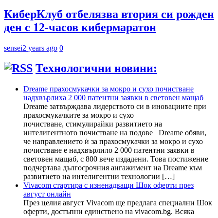
КиберКлуб отбелязва втория си рожден
ден с 12-часов кибермаратон
sensei
2 years ago
0
Технологични новини:
Dreame прахосмукачки за мокро и сухо почистване
надхвърлиха 2 000 патентни заявки в световен мащаб
Dreame затвърждава лидерството си в иновациите при
прахосмукачките за мокро и сухо
почистване, стимулирайки развитието на
интелигентното почистване на подове Dreame обяви,
че направлението ѝ за прахосмукачки за мокро и сухо
почистване е надхвърлило 2 000 патентни заявки в
световен мащаб, с 800 вече издадени. Това постижение
подчертава дългосрочния ангажимент на Dreame към
развитието на интелигентни технологии […]
Vivacom стартира с изненадващи Шок оферти през
август онлайн
През целия август Vivacom ще предлага специални Шок
оферти, достъпни единствено на vivacom.bg. Всяка