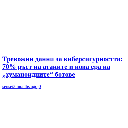
Tревожни данни за киберсигурността:
70% ръст на атаките и нова ера на
„хуманоидните“ ботове
sensei
2 months ago
0