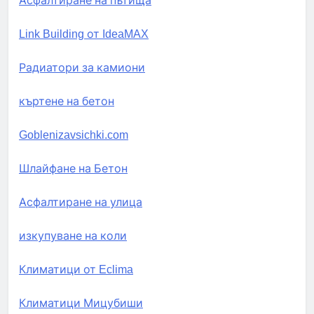
Асфалтиране на пътища
Link Building от IdeaMAX
Радиатори за камиони
къртене на бетон
Goblenizavsichki.com
Шлайфане на Бетон
Асфалтиране на улица
изкупуване на коли
Климатици от Eclima
Климатици Мицубиши