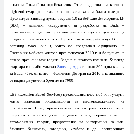
означава “океан” на корейски език. Тя е предназначена както за
high-end смартфони, така и за по-нисък клас мобилни телефони.
През август Samsung пусна и версия 1.0 на Software development kit
(SDK) – комплект инструменти за разработка на
Bada
–
приложения
, с цел да привлече разработчици от цял свят да
създават приложения за нея. Първият смартфон, работещ с
Bada,
е
Samsung Wave S8500, който бе представен официално на
Световния мобилен конгрес през февруари 2010 г. и бе пуснат на
пазара през юни тази година. Заедно с неговото излизане, Samsung
стартира и онлайн магазин
Samsung Apps
с около 300 приложения
за
B
ada, 70%, от които – безплатни. До края на 2010 г. компанията
се надява да увеличи броя им на 7000.
LBS (
L
ocation-
B
ased
Services)
представлява клас мобилни услуги,
които използват информацията за местоположението на
потребителя. Сред приложенията им са разнообразни игри,
свързани с локализацията на даден човек, управлението на
автомобилния трафик, предоставяне на информация за най-
близките банкомати, заведения, клубове и др., електронната