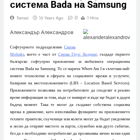
система Bada на Samsung
0
Sensei
16 Years Ago
1 Mins
Александър Александров
Софтуерното подразделение
Сирма
Мобайл
, което е част от
Сирма Груп Холдинг
, създаде първото
българско софтуерно приложение за мобилната операционна
система
Bada
на
Samsung.
То се нарича W
here Am I
и съчетава най-
новите технологии в сферата на социалните мрежи и услугите,
базирани на местоположението (
LBS – Location Based Services)
.
Приложението позволява на потребителите да споделят в реално
време информация за това, къде се намират и къде ще бъдат в даден
бъдещ момент. Така те могат да създават собствена социална
мрежа в движение, като използвайки функциите на приложението
техните приятели, съученици или колеги могат да бъдат уведомени
и лесно да открият мястото за парти, служебно или друго събитие,
без да е необходимо потребителят да прозвънява лично всеки един