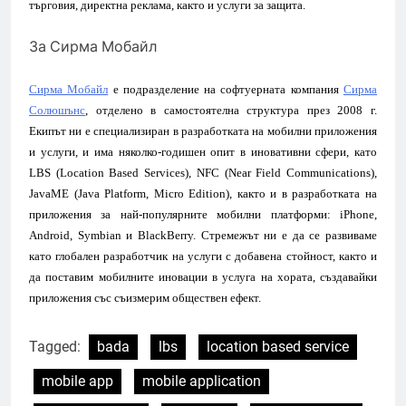
търговия, директна реклама, както и услуги за защита.
За Сирма Мобайл
Сирма Мобайл
е подразделение на софтуерната компания
Сирма
Солюшънс
, отделено в самостоятелна структура през 2008 г.
Екипът ни е специализиран в разработката на мобилни приложения
и услуги, и има няколко-годишен опит в иновативни сфери, като
LBS (Location Based Services), NFC (Near Field Communications),
JavaME (Java Platform, Micro Edition), както и в разработката на
приложения за най-популярните мобилни платформи: iPhone,
Android, Symbian и BlackBerry. Стремежът ни е да се развиваме
като глобален разработчик на услуги с добавена стойност, както и
да поставим мобилните иновации в услуга на хората, създавайки
приложения със съизмерим обществен ефект.
Tagged:
bada
lbs
location based service
mobile app
mobile application