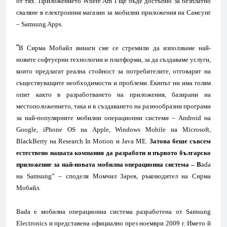
от тях. Приложението W
here Am I
ще бъде достъпно за безплатно
сваляне в електронния магазин за мобилни приложения на Самсунг
–
Samsung Apps.
“
В Сирма Мобайл винаги сме се стремили да използваме най-
новите софтуерни технологии и платформи, за да създаваме услуги,
които предлагат реална стойност за потребителите, отговарят на
съществуващите необходимости и проблеми. Екипът ни има голям
опит както в разработването на приложения, базирани на
местоположението, така и в
създаването на разнообразни програми
за най-популярните мобилни операционни системи –
Android
на
Google,
iPhone O
S
на
Apple, Windows Mobile
на
Microsoft,
BlackBerry
на
Research In Motion
и
Java ME.
Затова беше съвсем
естествено нашата компания да разработи и първото българско
приложение за най-новата мобилна операционна система –
B
ada
на
Samsung
” – споделя Момчил Зарев, ръководител на Сирма
Мобайл.
B
ada е мобилна операционна система разработена от Samsung
Electronics и представена официално през ноември 2009 г. Името й