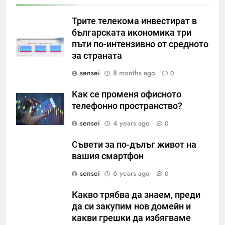
Трите телекома инвестират в
българската икономика три
пъти по-интензивно от средното
за страната
sensei
8 months ago
0
Как се променя офисното
телефонно пространство?
sensei
4 years ago
0
Съвети за по-дълъг живот на
вашия смартфон
sensei
6 years ago
0
Какво трябва да знаем, преди
да си закупим нов домейн и
какви грешки да избягваме