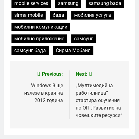
mobile services
samsung
samsung bada
sirma mobile
бада
мобилна услуга
мобилни комуникации
мобилно приложение
самсунг
самсунг бада
Сирма Мобайл
Previous:
Next:
Post
navigation
Windows 8 ще
„Мултимедийна
излезе в края на
работилница“
2012 година
стартира обучения
по ОП „Развитие на
човешките ресурси“