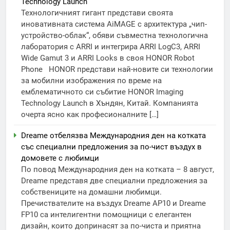
Technology Launch
Технологичният гигант представи своята
иновативната система AiMAGE с архитектура „чип-
устройство-облак“, обяви съвместна технологична
лаборатория с ARRI и интегрира ARRI LogC3, ARRI
Wide Gamut 3 и ARRI Looks в своя HONOR Robot
Phone HONOR представи най-новите си технологии
за мобилни изображения по време на
емблематичното си събитие HONOR Imaging
Technology Launch в Хъндян, Китай. Компанията
очерта ясно как професионалните […]
Dreame отбелязва Международния ден на котката
със специални предложения за по-чист въздух в
домовете с любимци
По повод Международния ден на котката – 8 август,
Dreame представя две специални предложения за
собствениците на домашни любимци.
Пречиствателите на въздух Dreame AP10 и Dreame
FP10 са интелигентни помощници с елегантен
дизайн, които допринасят за по-чиста и приятна