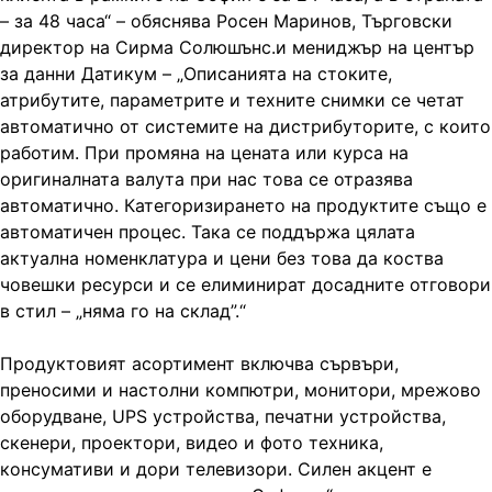
– за 48 часа“ – обяснява Росен Маринов, Търговски
директор на Сирма Солюшънс.и мениджър на център
за данни Датикум – „Описанията на стоките,
атрибутите, параметрите и техните снимки се четат
автоматично от системите на дистрибуторите, с които
работим. При промяна на цената или курса на
оригиналната валута при нас това се отразява
автоматично. Категоризирането на продуктите също е
автоматичен процес. Така се поддържа цялата
актуална номенклатура и цени без това да коства
човешки ресурси и се елиминират досадните отговори
в стил – „няма го на склад”.“
Продуктовият асортимент включва сървъри,
преносими и настолни компютри, монитори, мрежово
оборудване, UPS устройства, печатни устройства,
скенери, проектори, видео и фото техника,
консумативи и дори телевизори. Силен акцент е