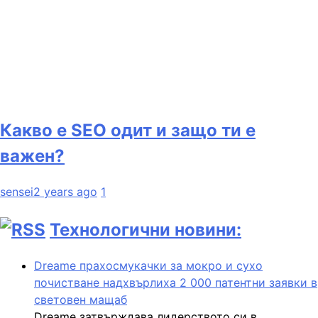
Какво е SEO одит и защо ти е
важен?
sensei
2 years ago
1
Технологични новини:
Dreame прахосмукачки за мокро и сухо
почистване надхвърлиха 2 000 патентни заявки в
световен мащаб
Dreame затвърждава лидерството си в