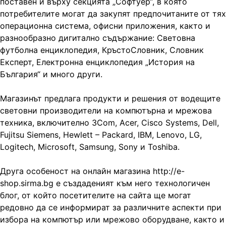
поставен и върху секцията „Софтуер“, в която
потребителите могат да закупят предпочитаните от тях
операционна система, офисни приложения, както и
разнообразно дигитално съдържание: Световна
футболна енциклопедия, КръстоСловник, Словник
Експерт, Електронна енциклопедия „История на
България“ и много други.
Магазинът предлага продукти и решения от водещите
световни производители на компютърна и мрежова
техника, включително 3Com, Acer, Cisco Systems, Dell,
Fujitsu Siemens, Hewlett – Packard, IBM, Lenovo, LG,
Logitech, Microsoft, Samsung, Sony и Toshiba.
Друга особеност на онлайн магазина http://e-
shop.sirma.bg е създаденият към него технологичен
блог, от който посетителите на сайта ще могат
редовно да се информират за различните аспекти при
избора на компютър или мрежово оборудване, както и