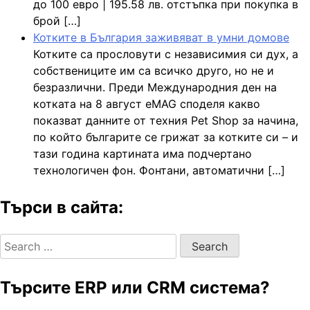
до 100 евро | 195.58 лв. отстъпка при покупка в
брой […]
Котките в България заживяват в умни домове
Котките са прословути с независимия си дух, а
собствениците им са всичко друго, но не и
безразлични. Преди Международния ден на
котката на 8 август eMAG споделя какво
показват данните от техния Pet Shop за начина,
по който българите се грижат за котките си – и
тази година картината има подчертано
технологичен фон. Фонтани, автоматични […]
Търси в сайта:
Search
for:
Търсите ERP или CRM система?