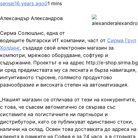
sensei
16 years ago
0
1 mins
Александър Александров
Сирма Солюшънс, една от
водещите български ИТ компании, част от
Сирма Груп
Холдинг
, създаде свой електронен магазин за
компютри, мрежово оборудване, софтуер и
съдържание. Проектът е на адрес http://e-shop.sirma.bg
и сред предимствата му са лесната и бърза навигация,
интуитивното търсене, голямото продуктово
разнообразие и високата степен на автоматизация.
„Нашият магазин се отличава от тези на конкурентите,
с това, че съвсем автоматично се свързва със
системите на логистичните ни партньори и
дистрибутори, като се публикуват единствено стоки,
налични на склад. Освен това доставката до адреса на
клиента в рамките на София е за
24 часа, а в страната