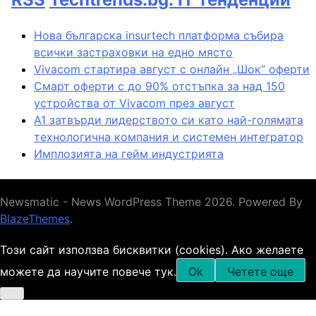
Нова българска insurtech платформа събира
всички застраховки на едно място
Vivacom стартира август с онлайн „Шок“ оферти
Смарт оферти с до 90% отстъпка за над 150
устройства от Vivacom през август
А1 затвърди лидерството си като най-голямата
технологична компания и системен интегратор
Имплозията на гейм индустрията
Newsmatic - News WordPress Theme 2026. Powered By
BlazeThemes
.
Този сайт използва бисквитки (cookies). Ако желаете
можете да научите повече тук.
Ok
Четете още