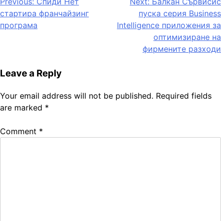
Post
Previous:
Спиди Нет
Next:
Балкан Сървисис
стартира франчайзинг
пуска серия Business
navigation
програма
Intelligence приложения за
оптимизиране на
фирмените разходи
Leave a Reply
Your email address will not be published.
Required fields
are marked
*
Comment
*