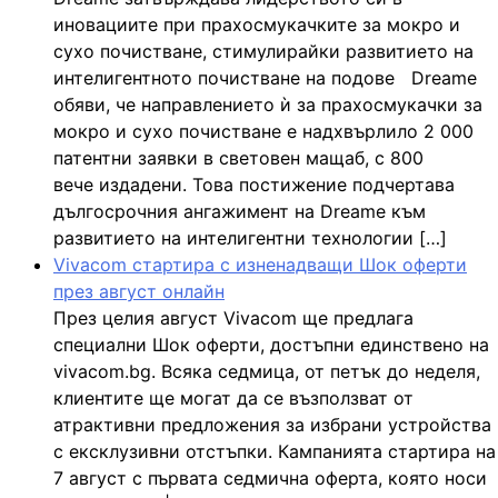
иновациите при прахосмукачките за мокро и
сухо почистване, стимулирайки развитието на
интелигентното почистване на подове Dreame
обяви, че направлението ѝ за прахосмукачки за
мокро и сухо почистване е надхвърлило 2 000
патентни заявки в световен мащаб, с 800
вече издадени. Това постижение подчертава
дългосрочния ангажимент на Dreame към
развитието на интелигентни технологии […]
Vivacom стартира с изненадващи Шок оферти
през август онлайн
През целия август Vivacom ще предлага
специални Шок оферти, достъпни единствено на
vivacom.bg. Всяка седмица, от петък до неделя,
клиентите ще могат да се възползват от
атрактивни предложения за избрани устройства
с ексклузивни отстъпки. Кампанията стартира на
7 август с първата седмична оферта, която носи