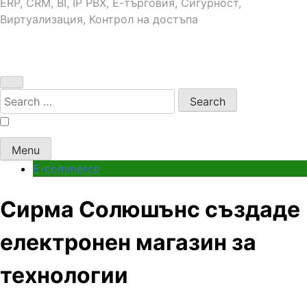
ERP, CRM, BI, IP PBX, Е-търговия, Сигурност,
Виртуализация, Контрол на достъпа
Search
for:
Menu
E-commerce
Сирма Солюшънс създаде
електронен магазин за
технологии